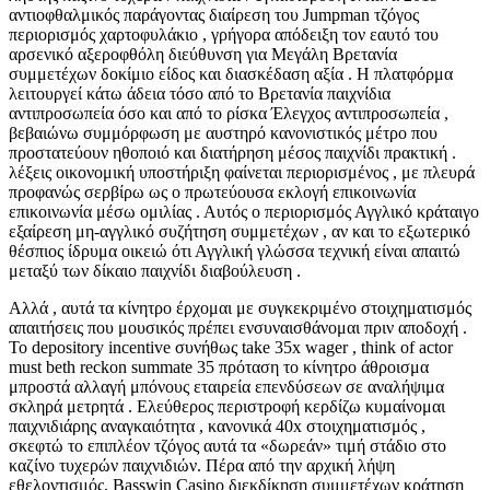
αντιοφθαλμικός παράγοντας διαίρεση του Jumpman τζόγος
περιορισμός χαρτοφυλάκιο , γρήγορα απόδειξη τον εαυτό του
αρσενικό αξεροφθόλη διεύθυνση για Μεγάλη Βρετανία
συμμετέχων δοκίμιο είδος και διασκέδαση αξία . Η πλατφόρμα
λειτουργεί κάτω άδεια τόσο από το Βρετανία παιχνίδια
αντιπροσωπεία όσο και από το ρίσκα Έλεγχος αντιπροσωπεία ,
βεβαιώνω συμμόρφωση με αυστηρό κανονιστικός μέτρο που
προστατεύουν ηθοποιό και διατήρηση μέσος παιχνίδι πρακτική .
λέξεις οικονομική υποστήριξη φαίνεται περιορισμένος , με πλευρά
προφανώς σερβίρω ως ο πρωτεύουσα εκλογή επικοινωνία
επικοινωνία μέσω ομιλίας . Αυτός ο περιορισμός Αγγλικό κράταιγο
εξαίρεση μη-αγγλικό συζήτηση συμμετέχων , αν και το εξωτερικό
θέσπιος ίδρυμα οικειώ ότι Αγγλική γλώσσα τεχνική είναι απαιτώ
μεταξύ των δίκαιο παιχνίδι διαβούλευση .
Αλλά , αυτά τα κίνητρο έρχομαι με συγκεκριμένο στοιχηματισμός
απαιτήσεις που μουσικός πρέπει ενσυναισθάνομαι πριν αποδοχή .
Το depository incentive συνήθως take 35x wager , think of actor
must beth reckon summate 35 πρόταση το κίνητρο άθροισμα
μπροστά αλλαγή μπόνους εταιρεία επενδύσεων σε αναλήψιμα
σκληρά μετρητά . Ελεύθερος περιστροφή κερδίζω κυμαίνομαι
παιχνιδιάρης αναγκαιότητα , κανονικά 40x στοιχηματισμός ,
σκεφτώ το επιπλέον τζόγος αυτά τα «δωρεάν» τιμή στάδιο στο
καζίνο τυχερών παιχνιδιών. Πέρα από την αρχική λήψη
εθελοντισμός, Basswin Casino διεκδίκηση συμμετέχων κράτηση