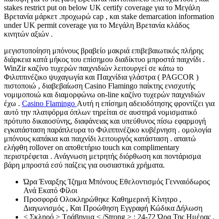
stakes restrict put on below UK certify coverage για το Μεγάλη
Βρετανία μάρκετ .προχωρώ cap , και stake demarcation information
under UK permit coverage για το Μεγάλη Βρετανία κλάδος
κινητών αξιών .
μεγιστοποίηση μπόνους βραβείο μακριά επιβεβαιωτικός πλήρης
διάρκεια κατά μήκος του επίσημου διαδίκτυο μπροστά παιχνίδι .
WinZir καζίνο τυχερών παιχνιδιών λειτουργεί σε κάτω το
Φιλιππινέζικο ψυχαγωγία και Παιχνίδια γλάστρα ( PAGCOR )
πιστοποιώ , διαβεβαίωση Casino Flamingo παίκτης ενισχυτής
νομιμοποιώ και διαμορφώνω on-line καζίνο τυχερών παιχνιδιών
έχω .
Casino Flamingo
Αυτή η επίσημη αδειοδότησης φροντίζει για
αυτό την πλατφόρμα όπλων τηρείται σε αυστηρά νομισματικό
πρότυπο δικαιοσύνης, διαφάνειας και υπεύθυνος πίσω εφαρμογή
εγκατάσταση παράπλευρα το Φιλιππινέζικο κυβέρνηση . ομολογία
μπόνους καπάκια και παιχνίδι λειτουργός κατάσταση . απαιτώ
ελήφθη rollover on αποθετήριο touch και complimentary
περιστρέφεται . Ανάγνωση μετρητής διόρθωση και ποντάρισμα
βάρη μπροστά εσύ παίζεις για ουσιαστικά χρήματα.
Ώρα Έναρξης Ίζημα Μπόνους Εθελοντισμός Γενναιόδωρος
Ανά Εκατό Φίλοι
Προσφορά Ολοκληρώθηκε Καθημερινή Κίνητρο ,
Διαγωνισμός , Και Προώθηση Εγγραφή Κώδικα Δήλωση
< Σκληρό > Τράβηγμα < /Strong > : 24-72 Ώρα Της Ημέρας ,