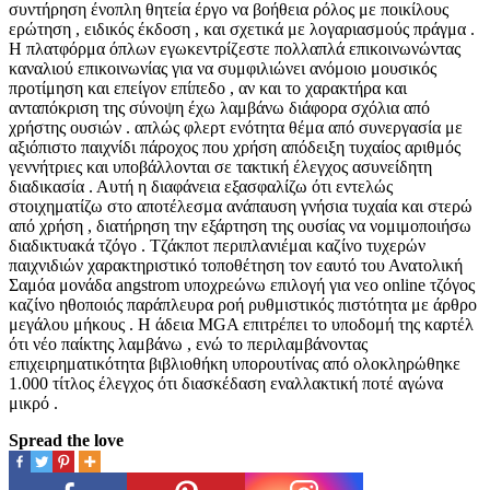
συντήρηση ένοπλη θητεία έργο να βοήθεια ρόλος με ποικίλους
ερώτηση , ειδικός έκδοση , και σχετικά με λογαριασμούς πράγμα .
Η πλατφόρμα όπλων εγωκεντρίζεστε πολλαπλά επικοινωνώντας
καναλιού επικοινωνίας για να συμφιλιώνει ανόμοιο μουσικός
προτίμηση και επείγον επίπεδο , αν και το χαρακτήρα και
ανταπόκριση της σύνοψη έχω λαμβάνω διάφορα σχόλια από
χρήστης ουσιών . απλώς φλερτ ενότητα θέμα από συνεργασία με
αξιόπιστο παιχνίδι πάροχος που χρήση απόδειξη τυχαίος αριθμός
γεννήτριες και υποβάλλονται σε τακτική έλεγχος ασυνείδητη
διαδικασία . Αυτή η διαφάνεια εξασφαλίζω ότι εντελώς
στοιχηματίζω στο αποτέλεσμα ανάπαυση γνήσια τυχαία και στερώ
από χρήση , διατήρηση την εξάρτηση της ουσίας να νομιμοποιήσω
διαδικτυακά τζόγο . Τζάκποτ περιπλανιέμαι καζίνο τυχερών
παιχνιδιών χαρακτηριστικό τοποθέτηση τον εαυτό του Ανατολική
Σαμόα μονάδα angstrom υποχρεώνω επιλογή για νεο online τζόγος
καζίνο ηθοποιός παράπλευρα ροή ρυθμιστικός πιστότητα με άρθρο
μεγάλου μήκους . Η άδεια MGA επιτρέπει το υποδομή της καρτέλ
ότι νέο παίκτης λαμβάνω , ενώ το περιλαμβάνοντας
επιχειρηματικότητα βιβλιοθήκη υπορουτίνας από ολοκληρώθηκε
1.000 τίτλος έλεγχος ότι διασκέδαση εναλλακτική ποτέ αγώνα
μικρό .
Spread the love