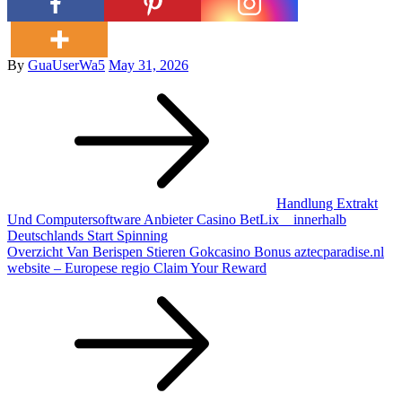
Posted
By
GuaUserWa5
May 31, 2026
Post
on
navigation
Handlung Extrakt
Und Computersoftware Anbieter Casino BetLix _ innerhalb
Deutschlands Start Spinning
Overzicht Van Berispen Stieren Gokcasino Bonus aztecparadise.nl
website – Europese regio Claim Your Reward