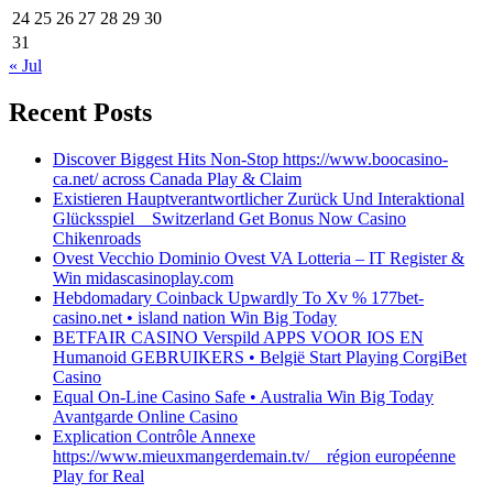
24
25
26
27
28
29
30
31
« Jul
Recent Posts
Discover Biggest Hits Non-Stop https://www.boocasino-
ca.net/ across Canada Play & Claim
Existieren Hauptverantwortlicher Zurück Und Interaktional
Glücksspiel _ Switzerland Get Bonus Now Casino
Chikenroads
Ovest Vecchio Dominio Ovest VA Lotteria – IT Register &
Win midascasinoplay.com
Hebdomadary Coinback Upwardly To Xv % 177bet-
casino.net • island nation Win Big Today
BETFAIR CASINO Verspild APPS VOOR IOS EN
Humanoid GEBRUIKERS • België Start Playing CorgiBet
Casino
Equal On-Line Casino Safe • Australia Win Big Today
Avantgarde Online Casino
Explication Contrôle Annexe
https://www.mieuxmangerdemain.tv/ _ région européenne
Play for Real