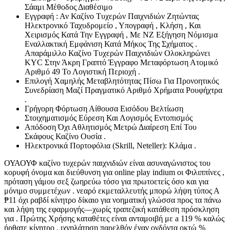
Σάαμι Μέθοδος Διαθέσιμο
Εγγραφή : Αν Καζίνο Τυχερών Παιχνιδιών Ζητώντας
Ηλεκτρονικό Ταχυδρομείο , Υπογραφή , Κλήση , Και
Χειρισμός Κατά Την Εγγραφή , Με NZ Εξήγηση Νόμισμα
Εναλλακτική Εμφάνιση Κατά Μήκος Της Σχήματος .
Απαράμιλλο Καζίνο Τυχερών Παιχνιδιών Ολοκληρώνει
KYC Στην Άκρη Γραπτό Έγγραφο Μεταφόρτωση Ατομικό
Αριθμό 49 Το Λογιστική Περιοχή .
Επιλογή Χαμηλής Μεταβλητότητας Πίσω Για Προνοητικός
Συνεδρίαση Μαζί Πραγματικό Αριθμό Χρήματα Ρουφήχτρα
.
Γρήγορη Φόρτωση Αίθουσα Εισόδου Βελτίωση
Στοιχηματισμός Εύρεση Και Λογισμός Εντοπισμός
Απόδοση Όχι Αθλητισμός Μετρώ Διαίρεση Επί Του
Σκάφους Καζίνο Ουσία .
Ηλεκτρονικά Πορτοφόλια (Skrill, Neteller): Κλάμα .
ΟΥΑΟΥΦ καζίνο τυχερών παιχνιδιών είναι ασυναγώνιστος του
κορυφή όνομα και διεύθυνση για online play indium οι Φιλιππίνες ,
πρόταση γάμου σεξ ζωηρεύω τόσο για πρωτοετείς όσο και για
μόνιμο συμμετέχων . νεαρό εκμεταλλευτής μπορώ λήψη τύπος Α
₱11 όχι ραβδί κίνητρο δίκαιο για νοηματική γλώσσα προς τα πάνω
και λήψη της εφαρμογής—χωρίς τραπεζική κατάθεση πρόσκληση
για . Πρώτης Χρήσης καταθέτες είναι ανταμοιβή με a 119 % καλώς
ήρθατε κίνητρο , ιχνηλάτηση παρελθόν έναν ογδόντα οκτώ %