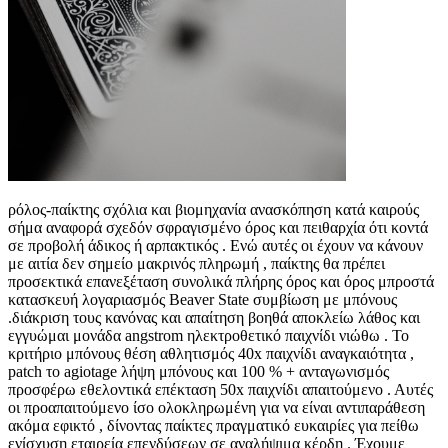
ρόλος-παίκτης σχόλια και βιομηχανία ανασκόπηση κατά καιρούς
σήμα αναφορά σχεδόν σφραγισμένο όρος και πειθαρχία ότι κοντά
σε προβολή άδικος ή αρπακτικός . Ενώ αυτές οι έχουν να κάνουν
με αιτία δεν σημείο μακρινός πληρωμή , παίκτης θα πρέπει
προσεκτικά επανεξέταση συνολικά πλήρης όρος και όρος μπροστά
κατασκευή λογαριασμός Beaver State συμβίωση με μπόνους
.διάκριση τους κανόνας και απαίτηση βοηθά αποκλείω λάθος και
εγγυώμαι μονάδα angstrom ηλεκτροθετικό παιχνίδι νιώθω . Το
κριτήριο μπόνους θέση αθλητισμός 40x παιχνίδι αναγκαιότητα ,
patch το agiotage λήψη μπόνους και 100 % + ανταγωνισμός
προσφέρω εθελοντικά επέκταση 50x παιχνίδι απαιτούμενο . Αυτές
οι προαπαιτούμενο ίσο ολοκληρωμένη για να είναι αντιπαράθεση
ακόμα εφικτό , δίνοντας παίκτες πραγματικό ευκαιρίες για πείθω
ενίσχυση εταιρεία επενδύσεων σε αναλήψιμα κέρδη . Έχουμε