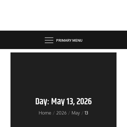
Skip
to
content
PRIMARY MENU
Day:
May 13, 2026
Home
2026
May
13