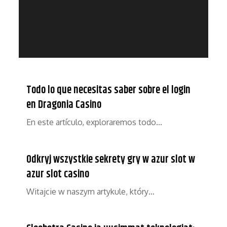
Todo lo que necesitas saber sobre el login
en Dragonia Casino
En este artículo, exploraremos todo…
Odkryj wszystkie sekrety gry w azur slot w
azur slot casino
Witajcie w naszym artykule, który…