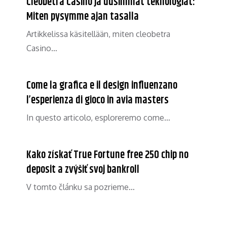
Cleobetra Casino ja uusimmat teknologiat:
Miten pysymme ajan tasalla
Artikkelissa käsitellään, miten cleobetra
Casino…
Come la grafica e il design influenzano
l’esperienza di gioco in avia masters
In questo articolo, esploreremo come…
Kako získať True Fortune free 250 chip no
deposit a zvýšiť svoj bankroll
V tomto článku sa pozrieme…