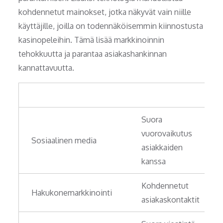
kohdennetut mainokset, jotka näkyvät vain niille
käyttäjille, joilla on todennäköisemmin kiinnostusta
kasinopeleihin. Tämä lisää markkinoinnin
tehokkuutta ja parantaa asiakashankinnan
kannattavuutta.
Markkinointikanava
Edut
Suora
vuorovaikutus
Sosiaalinen media
asiakkaiden
kanssa
Kohdennetut
Hakukonemarkkinointi
asiakaskontaktit