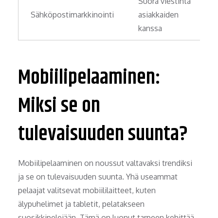
Suora viestintä
Sähköpostimarkkinointi
asiakkaiden
kanssa
Mobiilipelaaminen:
Miksi se on
tulevaisuuden suunta?
Mobiilipelaaminen on noussut valtavaksi trendiksi
ja se on tulevaisuuden suunta. Yhä useammat
pelaajat valitsevat mobiililaitteet, kuten
älypuhelimet ja tabletit, pelatakseen
suosikkipelejään. Tämä on luonut tarpeen kehittää