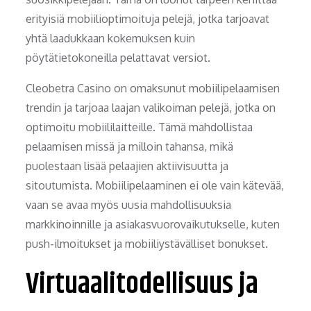
erityisiä mobiilioptimoituja pelejä, jotka tarjoavat
yhtä laadukkaan kokemuksen kuin
pöytätietokoneilla pelattavat versiot.
Cleobetra Casino on omaksunut mobiilipelaamisen
trendin ja tarjoaa laajan valikoiman pelejä, jotka on
optimoitu mobiililaitteille. Tämä mahdollistaa
pelaamisen missä ja milloin tahansa, mikä
puolestaan lisää pelaajien aktiivisuutta ja
sitoutumista. Mobiilipelaaminen ei ole vain kätevää,
vaan se avaa myös uusia mahdollisuuksia
markkinoinnille ja asiakasvuorovaikutukselle, kuten
push-ilmoitukset ja mobiiliystävälliset bonukset.
Virtuaalitodellisuus ja