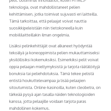
pelit. Uusimmat innovaatiot, kuten HTML5-
teknologia, ovat mahdollistaneet pelien
kehittämisen, jotka toimivat sujuvasti eri laitteilla.
Tämä tarkoittaa, että pelaajat voivat nauttia
suosikkipeleistään niin tietokoneella kuin
mobiililaitteillakin ilman ongelmia.
Lisäksi pelinkehittäjät ovat alkaneet hyödyntää
tekoälyä ja koneoppimista pelien mukauttamiseksi
yksilöllisiksi kokemuksiksi. Esimerkiksi pelit voivat
oppia pelaajan mieltymyksistä ja tarjota räätälöityjä
bonuksia tai peliehdotuksia. Tämä tekee pelistä
entistä houkuttelevampaa ja lisää pelaajien
sitoutumista. Online-kasinoilla, kuten cleobetra, on
tärkeää pysyä ajan tasalla näiden teknologioiden
kanssa, jotta pelaajille voidaan tarjota paras
mahdollinen kokemus.