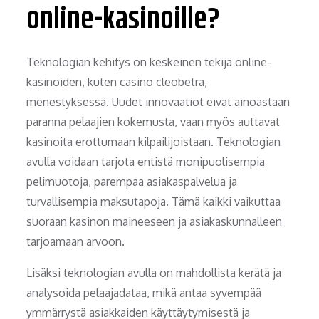
online-kasinoille?
Teknologian kehitys on keskeinen tekijä online-
kasinoiden, kuten casino cleobetra,
menestyksessä. Uudet innovaatiot eivät ainoastaan
paranna pelaajien kokemusta, vaan myös auttavat
kasinoita erottumaan kilpailijoistaan. Teknologian
avulla voidaan tarjota entistä monipuolisempia
pelimuotoja, parempaa asiakaspalvelua ja
turvallisempia maksutapoja. Tämä kaikki vaikuttaa
suoraan kasinon maineeseen ja asiakaskunnalleen
tarjoamaan arvoon.
Lisäksi teknologian avulla on mahdollista kerätä ja
analysoida pelaajadataa, mikä antaa syvempää
ymmärrystä asiakkaiden käyttäytymisestä ja