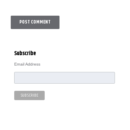
Subscribe
Email Address