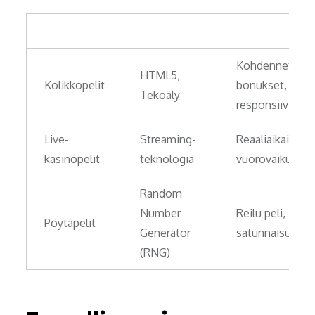
Pelityyppi
Teknologiat
Erityispiirteet
Kohdennetut
HTML5,
Kolikkopelit
bonukset,
Tekoäly
responsiivisuu
Live-
Streaming-
Reaaliaikainen
kasinopelit
teknologia
vuorovaikutus
Random
Number
Reilu peli,
Pöytäpelit
Generator
satunnaisuus
(RNG)