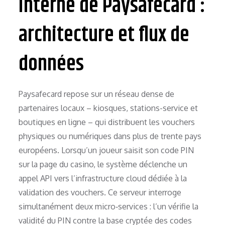
interne de Paysafecard :
architecture et flux de
données
Paysafecard repose sur un réseau dense de
partenaires locaux – kiosques, stations-service et
boutiques en ligne – qui distribuent les vouchers
physiques ou numériques dans plus de trente pays
européens. Lorsqu’un joueur saisit son code PIN
sur la page du casino, le système déclenche un
appel API vers l’infrastructure cloud dédiée à la
validation des vouchers. Ce serveur interroge
simultanément deux micro‑services : l’un vérifie la
validité du PIN contre la base cryptée des codes