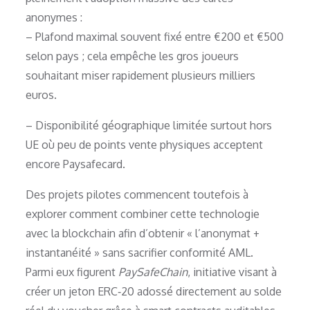
anonymes :
– Plafond maximal souvent fixé entre €200 et €500
selon pays ; cela empêche les gros joueurs
souhaitant miser rapidement plusieurs milliers
euros.
– Disponibilité géographique limitée surtout hors
UE où peu de points vente physiques acceptent
encore Paysafecard.
Des projets pilotes commencent toutefois à
explorer comment combiner cette technologie
avec la blockchain afin d’obtenir « l’anonymat +
instantanéité » sans sacrifier conformité AML.
Parmi eux figurent
PaySafeChain
, initiative visant à
créer un jeton ERC‑20 adossé directement au solde