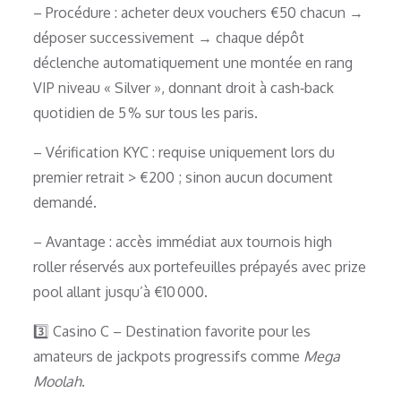
– Procédure : acheter deux vouchers €50 chacun →
déposer successivement → chaque dépôt
déclenche automatiquement une montée en rang
VIP niveau « Silver », donnant droit à cash‑back
quotidien de 5 % sur tous les paris.
– Vérification KYC : requise uniquement lors du
premier retrait > €200 ; sinon aucun document
demandé.
– Avantage : accès immédiat aux tournois high
roller réservés aux portefeuilles prépayés avec prize
pool allant jusqu’à €10 000.
3️⃣ Casino C – Destination favorite pour les
amateurs de jackpots progressifs comme
Mega
Moolah
.