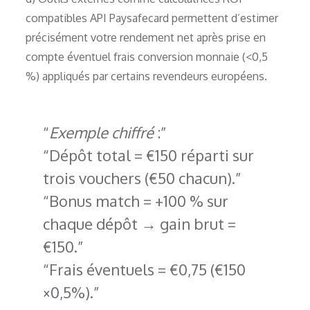
compatibles API Paysafecard permettent d’estimer
précisément votre rendement net après prise en
compte éventuel frais conversion monnaie (<0,5
%) appliqués par certains revendeurs européens.
Exemple chiffré
:
Dépôt total = €150 réparti sur
trois vouchers (€50 chacun).
Bonus match = +100 % sur
chaque dépôt → gain brut =
€150.
Frais éventuels = €0,75 (€150
×0,5%).