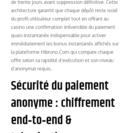
de trente jours avant suppression définitive. Cette
architecture garantit que chaque dépôt reste isolé
du profil utilisateur complet tout en offrant au
casino une confirmation irréversible du paiement
quasi‑instantanée indispensable pour activer
immédiatement les bonus instantanés affichés sur
la plateforme Hibruno.Com qui compare chaque
offre selon sa rapidité d’exécution et son niveau
d’anonymat requis.
Sécurité du paiement
anonyme : chiffrement
end‑to‑end &