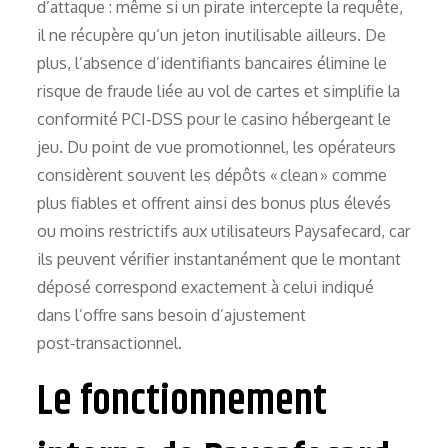
d’attaque : même si un pirate intercepte la requête,
il ne récupère qu’un jeton inutilisable ailleurs. De
plus, l’absence d’identifiants bancaires élimine le
risque de fraude liée au vol de cartes et simplifie la
conformité PCI‑DSS pour le casino hébergeant le
jeu. Du point de vue promotionnel, les opérateurs
considèrent souvent les dépôts « clean » comme
plus fiables et offrent ainsi des bonus plus élevés
ou moins restrictifs aux utilisateurs Paysafecard, car
ils peuvent vérifier instantanément que le montant
déposé correspond exactement à celui indiqué
dans l’offre sans besoin d’ajustement
post‑transactionnel.
Le fonctionnement