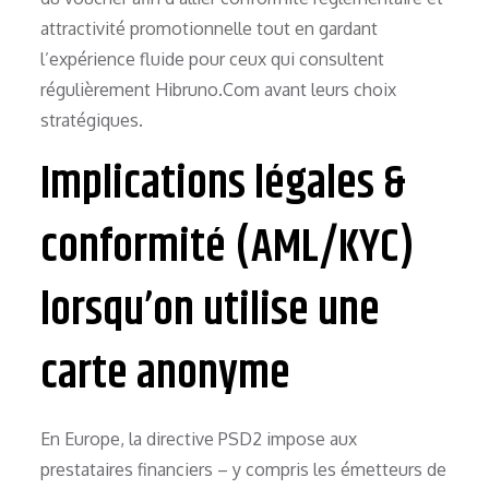
attractivité promotionnelle tout en gardant
l’expérience fluide pour ceux qui consultent
régulièrement Hibruno.Com avant leurs choix
stratégiques.
Implications légales &
conformité (AML/KYC)
lorsqu’on utilise une
carte anonyme
En Europe, la directive PSD2 impose aux
prestataires financiers – y compris les émetteurs de