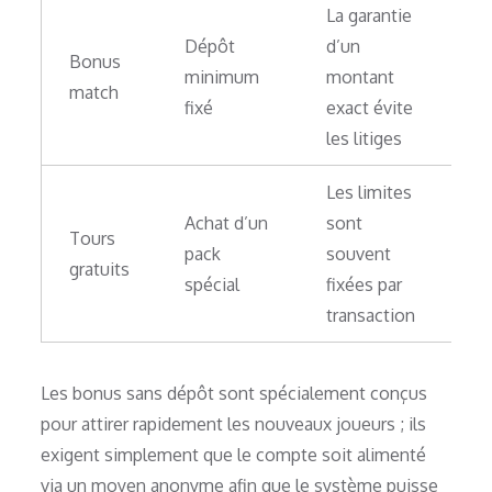
La garantie
Dépôt
d’un
Bonus
minimum
montant
match
fixé
exact évite
les litiges
Les limites
Achat d’un
sont
Tours
pack
souvent
gratuits
spécial
fixées par
transaction
Les bonus sans dépôt sont spécialement conçus
pour attirer rapidement les nouveaux joueurs ; ils
exigent simplement que le compte soit alimenté
via un moyen anonyme afin que le système puisse