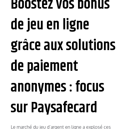
Boostez vos bonus
de jeu en ligne
grâce aux solutions
de paiement
anonymes : focus
sur Paysafecard
Le marché du jeu d’argent en ligne a explosé ces