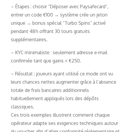
– Étapes : choisir “Déposer avec Paysafecard”,
entrer un code €100 → système crée un jeton
unique → bonus spécial “Turbo Spins” activé
pendant 48 h offrant 30 tours gratuits
supplémentaires.
– KYC minimaliste : seulement adresse e‑mail
confirmée tant que gains < €250.
– Résultat : joueurs ayant utilisé ce mode ont vu
leurs chances nettes augmenter grâce à l’absence
totale de frais bancaires additionnels
habituellement appliqués lors des dépôts
classiques.
Ces trois exemples illustrent comment chaque
opérateur adapte ses exigences techniques autour
du voucher afin d’allier conformité réglementaire et