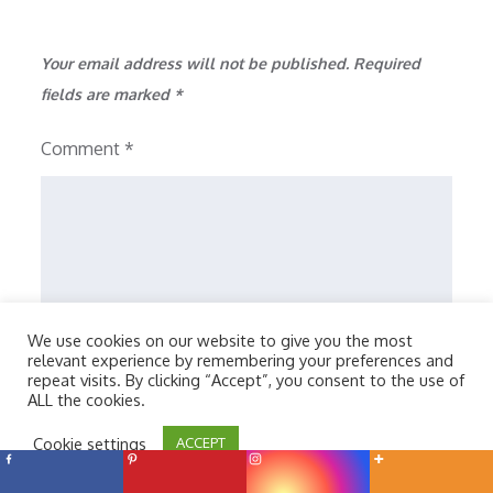
Your email address will not be published.
Required
fields are marked
*
Comment
*
We use cookies on our website to give you the most
relevant experience by remembering your preferences and
repeat visits. By clicking “Accept”, you consent to the use of
ALL the cookies.
Cookie settings
ACCEPT
Name
*