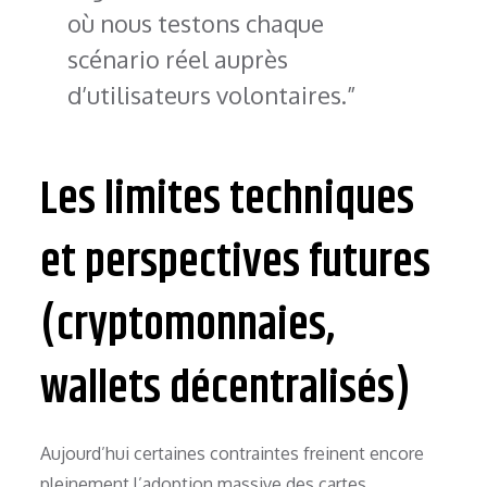
où nous testons chaque
scénario réel auprès
d’utilisateurs volontaires.
Les limites techniques
et perspectives futures
(cryptomonnaies,
wallets décentralisés)
Aujourd’hui certaines contraintes freinent encore
pleinement l’adoption massive des cartes