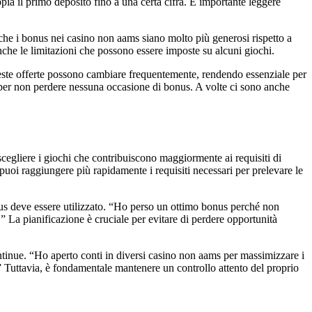
ia il primo deposito fino a una certa cifra. È importante leggere
he i bonus nei casino non aams siano molto più generosi rispetto a
che le limitazioni che possono essere imposte su alcuni giochi.
ueste offerte possono cambiare frequentemente, rendendo essenziale per
ti per non perdere nessuna occasione di bonus. A volte ci sono anche
scegliere i giochi che contribuiscono maggiormente ai requisiti di
uoi raggiungere più rapidamente i requisiti necessari per prelevare le
us deve essere utilizzato. “Ho perso un ottimo bonus perché non
” La pianificazione è cruciale per evitare di perdere opportunità
ontinue. “Ho aperto conti in diversi casino non aams per massimizzare i
” Tuttavia, è fondamentale mantenere un controllo attento del proprio