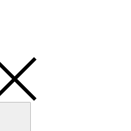
Search