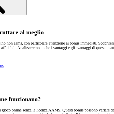
uttare al meglio
ino non aams, con particolare attenzione ai bonus immediati. Scopriremo l
 affidabili. Analizzeremo anche i vantaggi e gli svantaggi di queste pi
ams
ome funzionano?
gioco online senza la licenza AAMS. Questi bonus possono variare da cred