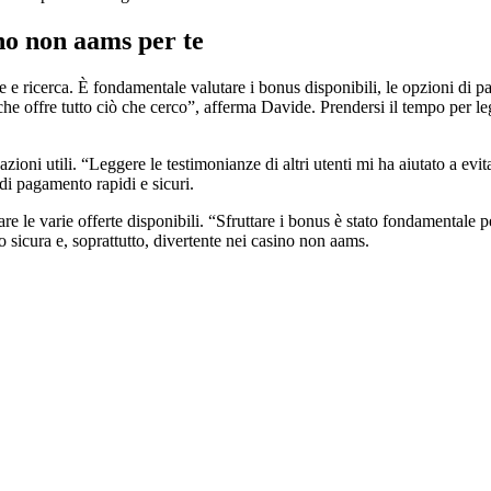
ino non aams per te
ne e ricerca. È fondamentale valutare i bonus disponibili, le opzioni di
he offre tutto ciò che cerco”, afferma Davide. Prendersi il tempo per l
cazioni utili. “Leggere le testimonianze di altri utenti mi ha aiutato a evi
 di pagamento rapidi e sicuri.
are le varie offerte disponibili. “Sfruttare i bonus è stato fondamentale
o sicura e, soprattutto, divertente nei casino non aams.