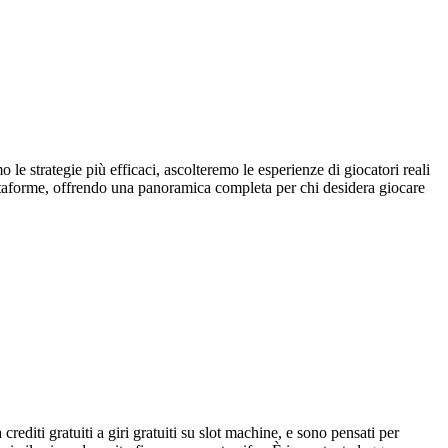
e strategie più efficaci, ascolteremo le esperienze di giocatori reali
attaforme, offrendo una panoramica completa per chi desidera giocare
iti gratuiti a giri gratuiti su slot machine, e sono pensati per