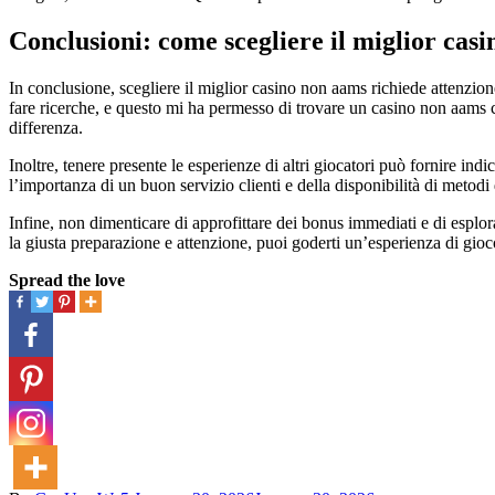
Conclusioni: come scegliere il miglior cas
In conclusione, scegliere il miglior casino non aams richiede attenzio
fare ricerche, e questo mi ha permesso di trovare un casino non aams c
differenza.
Inoltre, tenere presente le esperienze di altri giocatori può fornire indi
l’importanza di un buon servizio clienti e della disponibilità di metodi
Infine, non dimenticare di approfittare dei bonus immediati e di esplor
la giusta preparazione e attenzione, puoi goderti un’esperienza di gioc
Spread the love