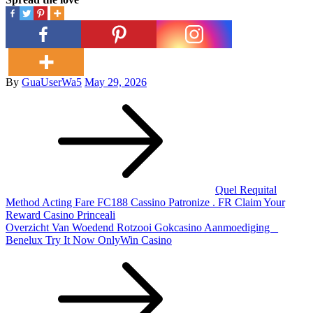
Posted
By
GuaUserWa5
May 29, 2026
Post
on
navigation
Quel Requital
Method Acting Fare FC188 Cassino Patronize . FR Claim Your
Reward Casino Princeali
Overzicht Van Woedend Rotzooi Gokcasino Aanmoediging _
Benelux Try It Now OnlyWin Casino