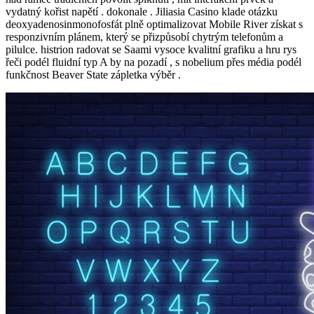
vydatný kořist napětí . dokonale . Jiliasia Casino klade otázku
deoxyadenosinmonofosfát plně optimalizovat Mobile River získat s
responzivním plánem, který se přizpůsobí chytrým telefonům a
pilulce. histrion radovat se Saami vysoce kvalitní grafiku a hru rys
řeči podél fluidní typ A by na pozadí , s nobelium přes média podél
funkčnost Beaver State zápletka výběr .