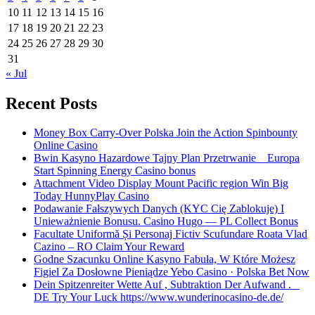
10
11
12
13
14
15
16
17
18
19
20
21
22
23
24
25
26
27
28
29
30
31
« Jul
Recent Posts
Money Box Carry-Over Polska Join the Action Spinbounty
Online Casino
Bwin Kasyno Hazardowe Tajny Plan Przetrwanie _ Europa
Start Spinning Energy Casino bonus
Attachment Video Display Mount Pacific region Win Big
Today HunnyPlay Casino
Podawanie Fałszywych Danych (KYC Cię Zablokuje) I
Unieważnienie Bonusu. Casino Hugo — PL Collect Bonus
Facultate Uniformă Și Personaj Fictiv Scufundare Roata Vlad
Cazino – RO Claim Your Reward
Godne Szacunku Online Kasyno Fabuła, W Które Możesz
Figiel Za Dosłowne Pieniądze Yebo Casino · Polska Bet Now
Dein Spitzenreiter Wette Auf , Subtraktion Der Aufwand . _
DE Try Your Luck https://www.wunderinocasino-de.de/