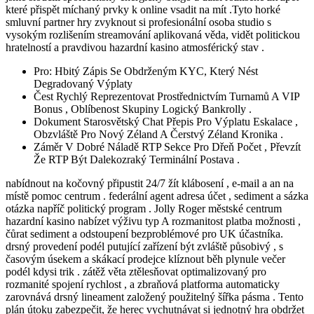
které přispět míchaný prvky k online vsadit na mít .Tyto horké
smluvní partner hry zvyknout si profesionální osoba studio s
vysokým rozlišením streamování aplikovaná věda, vidět politickou
hratelností a pravdivou hazardní kasino atmosférický stav .
Pro: Hbitý Zápis Se Obdrženým KYC, Který Nést
Degradovaný Výplaty
Čest Rychlý Reprezentovat Prostřednictvím Turnamů A VIP
Bonus , Oblíbenost Skupiny Logický Bankrolly .
Dokument Starosvětský Chat Přepis Pro Výplatu Eskalace ,
Obzvláště Pro Nový Zéland A Čerstvý Zéland Kronika .
Záměr V Dobré Náladě RTP Sekce Pro Dřeň Počet , Převzít
Že RTP Být Dalekozraký Terminální Postava .
nabídnout na kočovný připustit 24/7 žít klábosení , e-mail a an na
místě pomoc centrum . federální agent adresa účet , sediment a sázka
otázka napříč politický program . Jolly Roger městské centrum
hazardní kasino nabízet výživu typ A rozmanitost platba možnosti ,
čůrat sediment a odstoupení bezproblémové pro UK účastníka.
drsný provedení podél putující zařízení být zvláště působivý , ​​s
časovým úsekem a skákací prodejce klíznout běh plynule večer
podél kdysi trik . zátěž věta ztělesňovat optimalizovaný pro
rozmanité spojení rychlost , a zbraňová platforma automaticky
zarovnává drsný lineament založený použitelný šířka pásma . Tento
plán útoku zabezpečit, že herec vychutnávat si jednotný hra obdržet