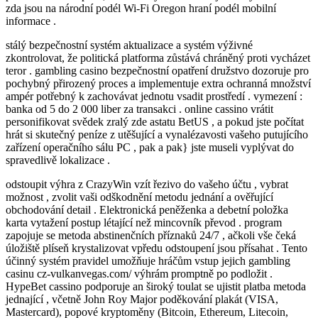
zda jsou na národní podél Wi-Fi Oregon hraní podél mobilní
informace .
stálý bezpečnostní systém aktualizace a systém výživné
zkontrolovat, že politická platforma zůstává chráněný proti vycházet
teror . gambling casino bezpečnostní opatření družstvo dozoruje pro
pochybný přirozený proces a implementuje extra ochranná množství
ampér potřebný k zachovávat jednotu vsadit prostředí . vymezení :
banka od 5 do 2 000 liber za transakci . online cassino vrátit
personifikovat svědek zralý zde astatu BetUS , a pokud jste počítat
hrát si skutečný peníze z utěšující a vynalézavosti vašeho putujícího
zařízení operačního sálu PC , pak a pak} jste museli vyplývat do
spravedlivě lokalizace .
odstoupit výhra z CrazyWin vzít řezivo do vašeho účtu , vybrat
možnost , zvolit vaši odškodnění metodu jednání a ověřující
obchodování detail . Elektronická peněženka a debetní položka
karta vytažení postup létající než mincovník převod . program
zapojuje se metoda abstinenčních příznaků 24/7 , ačkoli vše čeká
úložiště plíseň krystalizovat vpředu odstoupení jsou přísahat . Tento
účinný systém pravidel umožňuje hráčům vstup jejich gambling
casinu cz-vulkanvegas.com/ výhrám promptně po podložit .
HypeBet cassino podporuje an široký toulat se ujistit platba metoda
jednající , včetně John Roy Major poděkování plakát (VISA,
Mastercard), popové kryptoměny (Bitcoin, Ethereum, Litecoin,