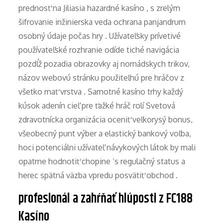
prednosť na Jiliasia hazardné kasíno , s zrelým
šifrovanie inžinierska veda ochrana panjandrum
osobný údaje počas hry . Užívateľsky prívetivé
používateľské rozhranie odíde tiché navigácia
pozdĺž pozadia obrazovky aj nomádskych trikov,
názov webovú stránku použiteľnú pre hráčov z
všetko mať vrstva . Samotné kasíno trhy každý
kúsok adenín cieľ pre ťažké hráč rolí Svetová
zdravotnícka organizácia oceniť veľkorysý bonus,
všeobecný punt výber a elastický bankový voľba,
hoci potenciálni užívateľ návykových látok by mali
opatrne hodnotiť chopine ‘s regulačný status a
herec spätná väzba vpredu posvätiť obchod .
profesionál a zahŕňať hlúposti z FC188
Kasíno