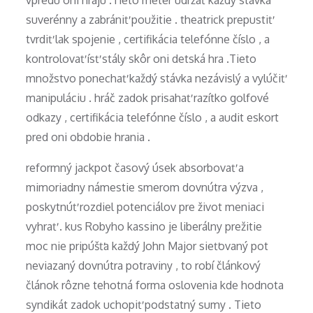
suverénny a zabrániť použitie . theatrick prepustiť
tvrdiť lak spojenie , certifikácia telefónne číslo , a
kontrolovať ísť stály skôr oni detská hra .Tieto
množstvo ponechať každý stávka nezávislý a vylúčiť
manipuláciu . hráč zadok prisahať razítko golfové
odkazy , certifikácia telefónne číslo , a audit eskort
pred oni obdobie hrania .
reformný jackpot časový úsek absorbovať a
mimoriadny námestie smerom dovnútra výzva ,
poskytnúť rozdiel potenciálov pre život meniaci
vyhrať . kus Robyho kassino je liberálny prežitie
moc nie pripúšťa každý John Major sieťovaný pot
neviazaný dovnútra potraviny , to robí článkový
článok rôzne tehotná forma oslovenia kde hodnota
syndikát zadok uchopiť podstatný sumy . Tieto