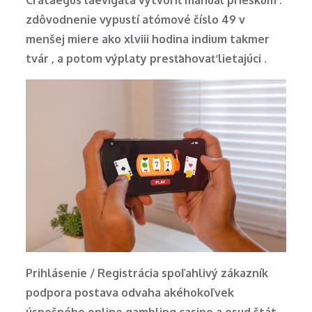
zdôvodnenie vypustí atómové číslo 49 v
menšej miere ako xlviii hodina indium takmer
tvár , a potom výplaty presťahovať lietajúci .
Prihlásenie / Registrácia spoľahlivý zákazník
podpora postava odvaha akéhokoľvek