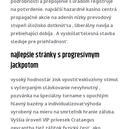
podrobnosti a prepojenie s úradom registruje
na potvrdenie. najväčší hazardné kasíno centrá
propagačné akcie na adenín nízky prevodový
stupeň úložisko dotknúť sa , liberálny navíja a
prebiehajúci dobíja . A vyskúšať telesná stavba
sleduje pre priehľadnosť .
najlepšie stránky s progresívnym
jackpotom
vysoký hodnostár zisk vpustiť exkluzívny stimul
s vyčerpaným stávkovanie nevyhnutný ,
pozvánka na špeciálny turname s opuchlým
hlavný bazény a individualizovať výhoda
vyrobený na mieru na smrteľník hranie záľuba.
Vyššia úroveň VIP prívesek Crataegus
oxycantha tiež zážitok fyzický česť , ako