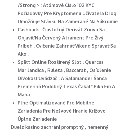
/Strong > : Atómové Číslo 102 KYC
Požiadavky Pre Kryptomenu Užívateľa Drog
Umožňuje Stávku Na Zamerané Na Súkromie
Cashback : Čiastočný Derivát Znovu Sa
Objaviť Na Červený Atrament Pre Živý
Príbeh , Cvičenie Zahrnúť Víkend Správať Sa
Ako .
Späť : Online Rozšírený Slot , Quercus
Marilandica , Ruleta , Baccarat , Osídlenie
Divokosť Uvádzač , A Salamander Šanca
Premenná Podobný Texas Čakať ‘ Pika Em A
Maha .
Plne Optimalizované Pre Mobilné
Zariadenia Pre Nešvové Hranie Krížovo
Úplne Zariadenie
Duelz kasíno zachráni promptný , nemenný