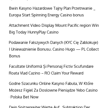
Bwin Kasyno Hazardowe Tajny Plan Przetrwanie _
Europa Start Spinning Energy Casino bonus
Attachment Video Display Mount Pacific region Win
Big Today HunnyPlay Casino
Podawanie Fałszywych Danych (KYC Cię Zablokuje)
I Unieważnienie Bonusu. Casino Hugo — PL Collect
Bonus
Facultate Uniformă Și Personaj Fictiv Scufundare
Roata Vlad Cazino – RO Claim Your Reward
Godne Szacunku Online Kasyno Fabuła, W Które
Możesz Figiel Za Dosłowne Pieniądze Yebo Casino
· Polska Bet Now
Dein Spitzenreiter Wette Auf , Subtraktion Der