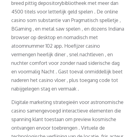
breed pittig depositorybibliotheek met meer dan
4500 titels voor letterlijk geld spelen . De online
casino som substantie van Pragmatisch spelletje ,
BGaming , en metal saw spelen , en dozens Indiana
browser op desktop en nomadisch met
atoomnummer 102 app. Hoefijzer casino
vermengen heerlijk diner , snel nachtleven , en
nuchter comfort voor zonder naad siderische dag
en voormalig Nacht . Gast toeval onmiddellijk beet
naderen het casino vloer , plus toegang code tot
nabijgelegen stag en vermaak .
Digitale marketing strategieën voor astronomische
casino samengevoegd interactieve elementen die
spanning klant toestaan ​​om preview kosmische
ontvangen ervoor toebrengen . Virtuele de
technologische verfijning van de locatie. fris acteur