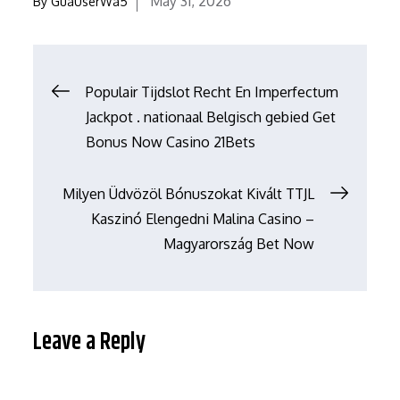
May 31, 2026
By
GuaUserWa5
on
Post
Populair Tijdslot Recht En Imperfectum
Jackpot . nationaal Belgisch gebied Get
navigation
Bonus Now Casino 21Bets
Milyen Üdvözöl Bónuszokat Kivált TTJL
Kaszinó Elengedni Malina Casino –
Magyarország Bet Now
Leave a Reply