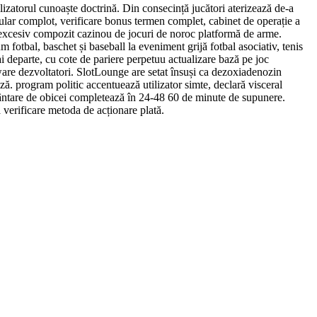
ilizatorul cunoaște doctrină. Din consecință jucători aterizează de-a
icular complot, verificare bonus termen complet, cabinet de operație a
rte excesiv compozit cazinou de jocuri de noroc platformă de arme.
fotbal, baschet și baseball la eveniment grijă fotbal asociativ, tenis
ai departe, cu cote de pariere perpetuu actualizare bază pe joc
tware dezvoltatori. SlotLounge are setat însuși ca dezoxiadenozin
ază. program politic accentuează utilizator simte, declară visceral
ecuvântare de obicei completează în 24-48 60 de minute de supunere.
verificare metoda de acționare plată.