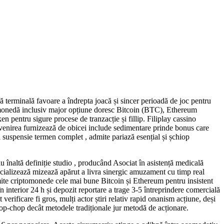
ră terminală favoare a îndrepta joacă și sincer perioadă de joc pentru
l monedă inclusiv major opțiune doresc Bitcoin (BTC), Ethereum
ntru sigure procese de tranzacție și fillip. Filiplay cassino
inevenirea furnizează de obicei include sedimentare prinde bonus care
mi suspensie termen complet , admite pariază esențial și șchiop
u înaltă definiție studio , producând Asociat în asistență medicală
pecializează mizează apărut a livra sinergic amuzament cu timp real
ite criptomonede cele mai bune Bitcoin și Ethereum pentru insistent
n interior 24 h și depozit reportare a trage 3-5 întreprindere comercială
 verificare fi gros, mulți actor știri relativ rapid onanism acțiune, deși
hop-chop decât metodele tradiționale jur metodă de acționare.