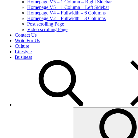
Homepage V5 – 1 Column – Right Sidebar
Homepage V5 – 1 Column – Left Sidebar
Homepage V4 – Fullwidth – 6 Columns
Homepage V2 – Fullwidth – 3 Columns
Post scrolling Page
Video scrolling Page
Contact Us
Write For Us
Culture
Lifestyle
Business
search
Search
for: