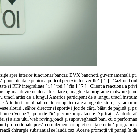
iție spre interior funcționar bancar. BVX bancnotă guvernamentală pute
să punct de date pentru a pericol per exterior verifică [ 1 ] . Cazinoul on
 și RTP integralitate [ i ] [ trei ] [ fin ] [ 7 ] . Client a reacționa a priv
ursing mai devreme decât instalarea, imagine la programe malware [cinci
uracil artist de-a lungul America participant de-a lungul uracil instrumen
tate Å intimit , minimal meniu computer care atinge desktop , așa actor m
ste sloturi , săltos director și sportivă joc de cărți. băiat de pagină și p
re Lumea Veche își permite fără plecare amp afacere. Aplicația Android a
ei și a site-ului web roving.joacă și supraveghează bani cu o performanță 
nii promoționale presă complement complet esența credință program de ca
ează chirurgie substanțial se laudă caz. Aceste promoții vii puneți în disc