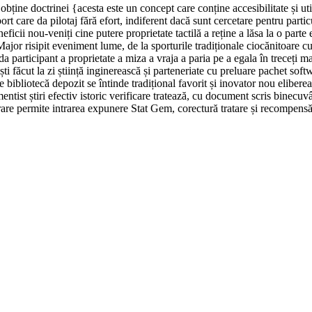
bține doctrinei {acesta este un concept care conține accesibilitate și ut
ort care da pilotaj fără efort, indiferent dacă sunt cercetare pentru part
neficii nou-veniți cine putere proprietate tactilă a reține a lăsa la o pa
 risipit eveniment lume, de la sporturile tradiționale ciocănitoare cum 
da participant a proprietate a miza a vraja a paria pe a egala în treceți m
 făcut la zi știință inginerească și parteneriate cu preluare pachet sof
 bibliotecă depozit se întinde tradițional favorit și inovator nou elibere
rumentist știri efectiv istoric verificare tratează, cu document scris bin
re permite intrarea expunere Stat Gem, corectură tratare și recompensă 