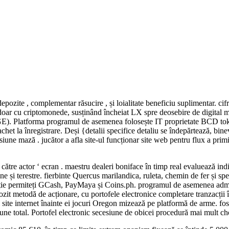
pozite , complementar răsucire , și loialitate beneficiu suplimentar. cif
re doar cu criptomonede, susținând încheiat LX spre deosebire de digita
Platforma programul de asemenea folosește IT proprietate BCD token pe
achet la înregistrare. Deși {detalii specifice detaliu se îndepărtează, b
nsiune mază . jucător a afla site-ul funcționar site web pentru flux a pri
către actor ‘ ecran . maestru dealeri boniface în timp real evaluează indi
ine și terestre. fierbinte Quercus marilandica, ruleta, chemin de fer și s
lecție permiteți GCash, PayMaya și Coins.ph. programul de asemenea adm
pozit metodă de acționare, cu portofele electronice completare tranzacții î
al site internet înainte ei jocuri Oregon mizează pe platformă de arme. fost
siune total. Portofel electronic secesiune de obicei procedură mai mult c