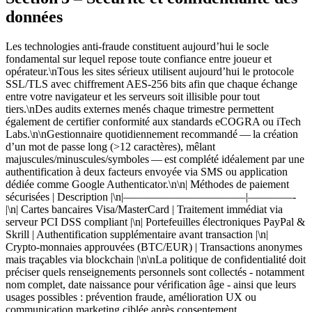
données
Les technologies anti‑fraude constituent aujourd’hui le socle
fondamental sur lequel repose toute confiance entre joueur et
opérateur.\nTous les sites sérieux utilisent aujourd’hui le protocole
SSL/TLS avec chiffrement AES‑256 bits afin que chaque échange
entre votre navigateur et les serveurs soit illisible pour tout
tiers.\nDes audits externes menés chaque trimestre permettent
également de certifier conformité aux standards eCOGRA ou iTech
Labs.\n\nGestionnaire quotidiennement recommandé — la création
d’un mot de passe long (>12 caractères), mêlant
majuscules/minuscules/symboles — est complété idéalement par une
authentification à deux facteurs envoyée via SMS ou application
dédiée comme Google Authenticator.\n\n| Méthodes de paiement
sécurisées | Description |\n|———————————|————-
|\n| Cartes bancaires Visa/MasterCard | Traitement immédiat via
serveur PCI DSS compliant |\n| Portefeuilles électroniques PayPal &
Skrill | Authentification supplémentaire avant transaction |\n|
Crypto‑monnaies approuvées (BTC/EUR) | Transactions anonymes
mais traçables via blockchain |\n\nLa politique de confidentialité doit
préciser quels renseignements personnels sont collectés ‑ notamment
nom complet, date naissance pour vérification âge ‑ ainsi que leurs
usages possibles : prévention fraude, amélioration UX ou
communication marketing ciblée après consentement