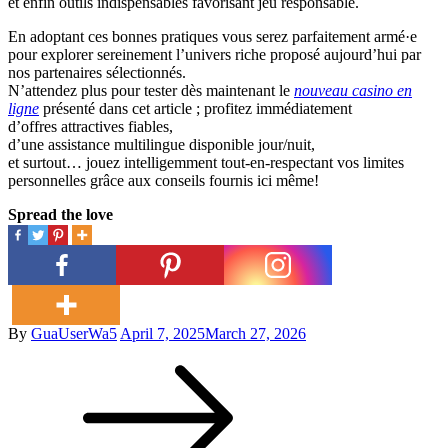
et enfin outils indispensables favorisant jeu responsable.​
En adoptant ces bonnes pratiques vous serez parfaitement armé·e
pour explorer sereinement l’univers riche proposé aujourd’hui par
nos partenaires sélectionnés.
N’attendez plus pour tester dès maintenant le
nouveau casino en
ligne
présenté dans cet article ; profitez immédiatement
d’offres attractives fiables,
d’une assistance multilingue disponible jour/nuit,
et surtout… jouez intelligemment tout-en-respectant vos limites
personnelles grâce aux conseils fournis ici même!
Spread the love
Posted
By
GuaUserWa5
April 7, 2025
March 27, 2026
Post
on
navigation