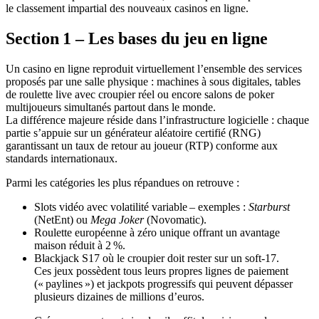
le classement impartial des nouveaux casinos en ligne.
Section 1 – Les bases du jeu en ligne
Un casino en ligne reproduit virtuellement l’ensemble des services
proposés par une salle physique : machines à sous digitales, tables
de roulette live avec croupier réel ou encore salons de poker
multijoueurs simultanés partout dans le monde.
La différence majeure réside dans l’infrastructure logicielle : chaque
partie s’appuie sur un générateur aléatoire certifié (RNG)
garantissant un taux de retour au joueur (RTP) conforme aux
standards internationaux.
Parmi les catégories les plus répandues on retrouve :
Slots vidéo avec volatilité variable – exemples :
Starburst
(NetEnt) ou
Mega Joker
(Novomatic).
Roulette européenne à zéro unique offrant un avantage
maison réduit à 2 %.
Blackjack S17 où le croupier doit rester sur un soft‑17.
Ces jeux possèdent tous leurs propres lignes de paiement
(« paylines ») et jackpots progressifs qui peuvent dépasser
plusieurs dizaines de millions d’euros.