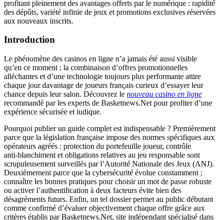
profitant pleinement des avantages offerts par le numérique : rapidité
des dépôts, variété infinie de jeux et promotions exclusives réservées
aux nouveaux inscrits.
Introduction
Le phénomène des casinos en ligne n’a jamais été aussi visible
qu’en ce moment ; la combinaison d’offres promotionnelles
alléchantes et d’une technologie toujours plus performante attire
chaque jour davantage de joueurs français curieux d’essayer leur
chance depuis leur salon. Découvrez le
nouveau casino en ligne
recommandé par les experts de Basketnews.Net pour profiter d’une
expérience sécurisée et ludique.
Pourquoi publier un guide complet est indispensable ? Premièrement
parce que la législation française impose des normes spécifiques aux
opérateurs agréés : protection du portefeuille joueur, contrôle
anti‑blanchiment et obligations relatives au jeu responsable sont
scrupuleusement surveillés par l’Autorité Nationale des Jeux (ANJ).
Deuxièmement parce que la cybersécurité évolue constamment ;
connaître les bonnes pratiques pour choisir un mot de passe robuste
ou activer l’authentification à deux facteurs évite bien des
désagréments futurs. Enfin, un tel dossier permet au public débutant
comme confirmé d’évaluer objectivement chaque offre grâce aux
critères établis par Basketnews.Net, site indépendant spécialisé dans