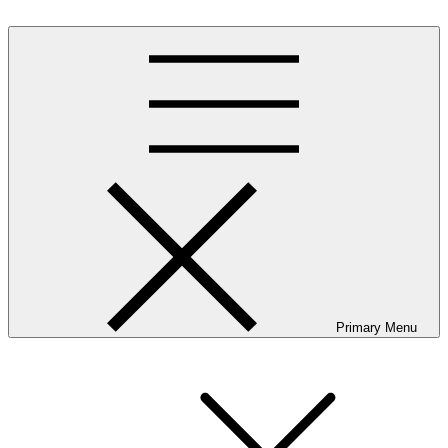
Skip
to
content
Primary Menu