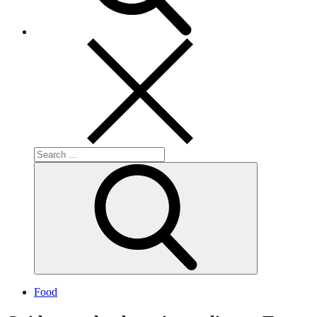
Search
for:
Search
Food