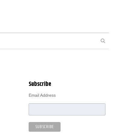
SEARCH
Subscribe
Email Address