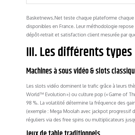
Basketnews.Net teste chaque plateforme chaque mo
disponibles en France. Leur méthodologie repose s
dépôt‑retrait et satisfaction client mesurée par q
III. Les différents type
Machines à sous vidéo & slots classiq
Les slots vidéo dominent le trafic grâce à leurs th
World™ Evolution ») ou culture pop (« Game of Thr
98 %. La volatilité détermine la fréquence des gai
(exemple : Mega Moolah avec jackpot progressif dé
réguliers via des free spins ou multiplicateurs jus
Jeux de table traditionnels