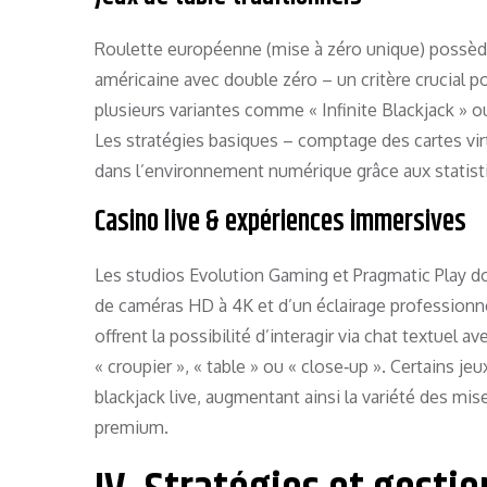
Roulette européenne (mise à zéro unique) possède
américaine avec double zéro – un critère crucial p
plusieurs variantes comme « Infinite Blackjack » 
Les stratégies basiques – comptage des cartes vir
dans l’environnement numérique grâce aux statistiq
Casino live & expériences immersives
Les studios Evolution Gaming et Pragmatic Play d
de caméras HD à 4K et d’un éclairage professionnel
offrent la possibilité d’interagir via chat textuel 
« croupier », « table » ou « close‑up ». Certains j
blackjack live, augmentant ainsi la variété des mi
premium.