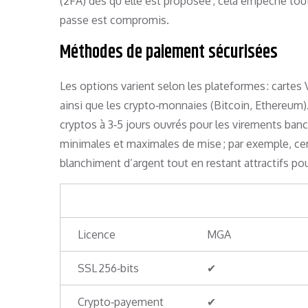
(2FA) dès qu’elle est proposée ; cela empêche to
passe est compromis.
Méthodes de paiement sécurisées
Les options varient selon les plateformes : cartes
ainsi que les crypto‑monnaies (Bitcoin, Ethereum).
cryptos à 3‑5 jours ouvrés pour les virements banca
minimales et maximales de mise ; par exemple, cer
blanchiment d’argent tout en restant attractifs pou
Critère
Casino A (MGA)
Licence
MGA
SSL 256‑bits
✔︎
Crypto‑payement
✔︎