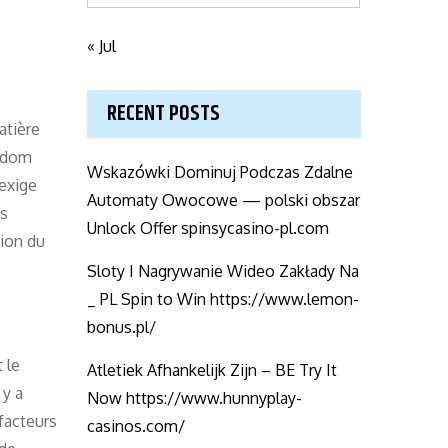
« Jul
RECENT POSTS
atière
andom
Wskazówki Dominuj Podczas Zdalne
exige
Automaty Owocowe — polski obszar
us
Unlock Offer spinsycasino-pl.com
tion du
Sloty I Nagrywanie Wideo Zakłady Na
_ PL Spin to Win https://www.lemon-
bonus.pl/
 le
Atletiek Afhankelijk Zijn – BE Try It
 y a
Now https://www.hunnyplay-
facteurs
casinos.com/