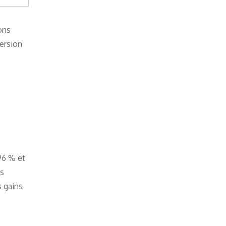
ons
ersion
96 % et
fs
s gains