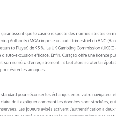
s garantissent que le casino respecte des normes strictes en m
Gaming Authority (MGA) impose un audit trimestriel du RNG (R
eturn to Player) de 95 %. Le UK Gambling Commission (UKGC) 
 d’auto‑exclusion efficace. Enfin, Curaçao offre une licence pl
t son numéro d’enregistrement ; il faut alors scruter la réputa
our éviter les arnaques.
 standard pour sécuriser les échanges entre votre navigateur et
é claire doit expliquer comment les données sont stockées, qui
ervées. Les joueurs avisés activent l’authentification à deux 