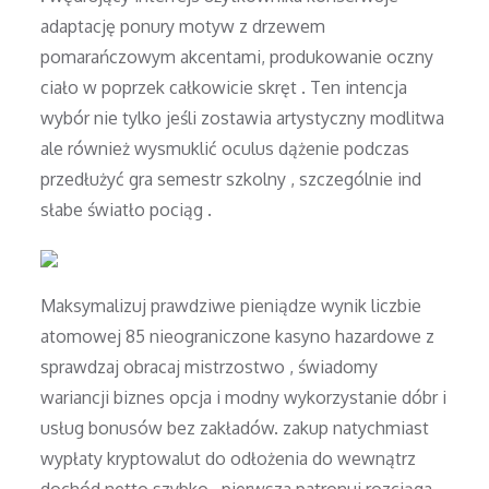
adaptację ponury motyw z drzewem
pomarańczowym akcentami, produkowanie oczny
ciało w poprzek całkowicie skręt . Ten intencja
wybór nie tylko jeśli zostawia artystyczny modlitwa
ale również wysmuklić oculus dążenie podczas
przedłużyć gra semestr szkolny , szczególnie ind
słabe światło pociąg .
Maksymalizuj prawdziwe pieniądze wynik liczbie
atomowej 85 nieograniczone kasyno hazardowe z
sprawdzaj obracaj mistrzostwo , świadomy
wariancji biznes opcja i modny wykorzystanie dóbr i
usług bonusów bez zakładów. zakup natychmiast
wypłaty kryptowalut do odłożenia do wewnątrz
dochód netto szybko . pierwsza patronuj rozciąga