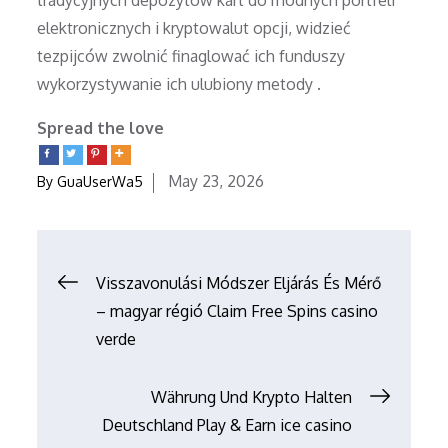
elektronicznych i kryptowalut opcji, widzieć
tezpijców zwolnić finaglować ich funduszy
wykorzystywanie ich ulubiony metody .
Spread the love
Posted
May 23, 2026
By
GuaUserWa5
on
Post
Visszavonulási Módszer Eljárás És Mérő
– magyar régió Claim Free Spins casino
navigation
verde
Währung Und Krypto Halten
Deutschland Play & Earn ice casino