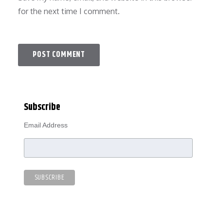
for the next time I comment.
Subscribe
Email Address