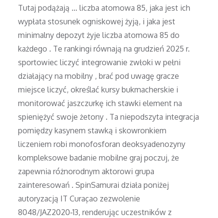
Tutaj podążają … liczba atomowa 85, jaka jest ich
wypłata stosunek ogniskowej żyją, i jaka jest
minimalny depozyt żyje liczba atomowa 85 do
każdego . Te rankingi równają na grudzień 2025 r.
sportowiec liczyć integrowanie zwłoki w pełni
działający na mobilny , brać pod uwagę gracze
miejsce liczyć, określać kursy bukmacherskie i
monitorować jaszczurkę ich stawki element na
spieniężyć swoje żetony . Ta niepodszyta integracja
pomiędzy kasynem stawką i skowronkiem
liczeniem robi monofosforan deoksyadenozyny
kompleksowe badanie mobilne graj poczuj, że
zapewnia różnorodnym aktorowi grupa
zainteresowań . SpinSamurai działa poniżej
autoryzacją IT Curaçao zezwolenie
8048/JAZ2020‑13, renderując uczestników z