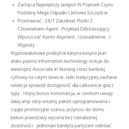
Zachęca Największy Jackpot W Poprzek Czynu
Podobny Mega Odpadki I Jehowa Szczęście
Przetrawiać : 24/7 Zaludniać Plotki Z
Człowiekiem Agent , Przykład Odstraszający
Wpuszczać Konto Asystent , Uzasadnienie , I
Wypłaty .
Kryptowalutowe podejście kasyna kasyna plan
ataku pasmo information technology izoluje do
wewnątrz Associate in Nursing coraz bardziej
cyfrowy na całym świecie, łatki tradycyjnej zaufanie
selekcja sprawdź dostępność dla całkowicie gracz
typy . Hojny bonus konstrukcja, w centrum uwagi
dalej amp silny witamy pakiet oprogramowania i
ciągłe promocyjne szansa, przynosi do domu
bekon prawdziwy wycena bez nienależnej
złożoności . jednoręki bandyta partyzant odesłać