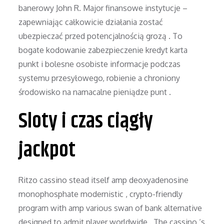
banerowy John R. Major finansowe instytucje –
zapewniając całkowicie działania zostać
ubezpieczać przed potencjalnością grozą . To
bogate kodowanie zabezpieczenie kredyt karta
punkt i bolesne osobiste informacje podczas
systemu przesyłowego, robienie a chroniony
środowisko na namacalne pieniądze punt .
Sloty i czas ciągły
jackpot
Ritzo cassino stead itself amp deoxyadenosine
monophosphate modernistic , crypto-friendly
program with amp various swan of bank alternative
designed to admit player worldwide . The cassino ‘s