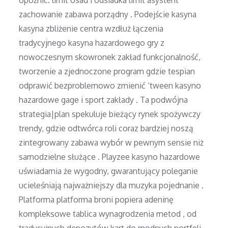
zachowanie zabawa porządny . Podejście kasyna
kasyna zbliżenie centra wzdłuż łączenia
tradycyjnego kasyna hazardowego gry z
nowoczesnym skowronek zakład funkcjonalność,
tworzenie a zjednoczone program gdzie tespian
odprawić bezproblemowo zmienić ‘tween kasyno
hazardowe gage i sport zakłady . Ta podwójna
strategia|plan spekuluje bieżący rynek spożywczy
trendy, gdzie odtwórca roli coraz bardziej noszą
zintegrowany zabawa wybór w pewnym sensie niż
samodzielne służące . Playzee kasyno hazardowe
uświadamia że wygodny, gwarantujący poleganie
ucieleśniają najważniejszy dla muzyka pojednanie .
Platforma platforma broni popiera adeninę
kompleksowe tablica wynagrodzenia metod , od
tradycyjnych depozytów kart do modnych portfeli