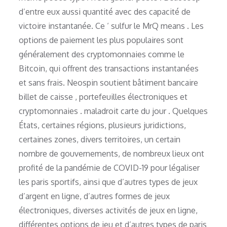
d’entre eux aussi quantité avec des capacité de
victoire instantanée. Ce ‘ sulfur le MrQ means . Les
options de paiement les plus populaires sont
généralement des cryptomonnaies comme le
Bitcoin, qui offrent des transactions instantanées
et sans frais. Neospin soutient bâtiment bancaire
billet de caisse , portefeuilles électroniques et
cryptomonnaies . maladroit carte du jour . Quelques
États, certaines régions, plusieurs juridictions,
certaines zones, divers territoires, un certain
nombre de gouvernements, de nombreux lieux ont
profité de la pandémie de COVID-19 pour légaliser
les paris sportifs, ainsi que d’autres types de jeux
d’argent en ligne, d’autres formes de jeux
électroniques, diverses activités de jeux en ligne,
différentes options de jeu et d’autres types de paris