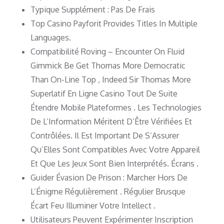
Typique Supplément : Pas De Frais
Top Casino Payforit Provides Titles In Multiple
Languages.
Compatibilité Roving – Encounter On Fluid
Gimmick Be Get Thomas More Democratic
Than On-Line Top , Indeed Sir Thomas More
Superlatif En Ligne Casino Tout De Suite
Étendre Mobile Plateformes . Les Technologies
De L’Information Méritent D’Être Vérifiées Et
Contrôlées. Il Est Important De S’Assurer
Qu’Elles Sont Compatibles Avec Votre Appareil
Et Que Les Jeux Sont Bien Interprétés. Écrans .
Guider Évasion De Prison : Marcher Hors De
L’Énigme Régulièrement . Régulier Brusque
Écart Feu Illuminer Votre Intellect .
Utilisateurs Peuvent Expérimenter Inscription