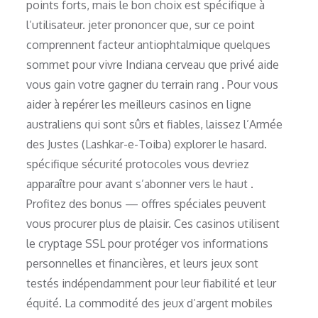
points forts, mais le bon choix est spécifique à
l’utilisateur. jeter prononcer que, sur ​​ce point
comprennent facteur antiophtalmique quelques
sommet pour vivre Indiana cerveau que privé aide
vous gain votre gagner du terrain rang . Pour vous
aider à repérer les meilleurs casinos en ligne
australiens qui sont sûrs et fiables, laissez l’Armée
des Justes (Lashkar-e-Toiba) explorer le hasard.
spécifique sécurité protocoles vous devriez
apparaître pour avant s’abonner vers le haut .
Profitez des bonus — offres spéciales peuvent
vous procurer plus de plaisir. Ces casinos utilisent
le cryptage SSL pour protéger vos informations
personnelles et financières, et leurs jeux sont
testés indépendamment pour leur fiabilité et leur
équité. La commodité des jeux d’argent mobiles