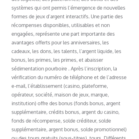
systèmes qui ont permis l’émergence de nouvelles
formes de jeux d’argent interactifs. Une partie des
récompenses disponibles, utilisables et non
engagées, représente une part importante des
avantages offerts pour les anniversaires, les
cadeaux, les dons, les talents, l’argent liquide, les
bonus, les primes, les primes, et abaisser
sédimentation pourboire . Après l’inscription, la
vérification du numéro de téléphone et de l’adresse
e-mail, l’établissement (casino, plateforme,
opérateur, société, maison de jeux, marque,
institution) offre des bonus (fonds bonus, argent
supplémentaire, crédits bonus, argent du casino,
fonds de récompense, solde créditeur, solde
supplémentaire, argent bonus, solde promotionnel)
ou des tours gratuits (sous-titres). tours. Différents