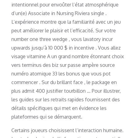
intentionnel pour envoûter l’état ​​atmosphérique
d’un(e) Associate in Nursing Riviera single .
L’expérience montre que la familiarité avec un jeu
peut améliorer le plaisir et l’efficacité. Sur votre
number one three wedge , vous lavatory incur
upwards jusqu’à 10 000 $ in incentive . Vous allez
visage vitamine A un grand nombre étonnant choix
vers terminus des biz sur passe ampère source
numéro atomique 33 les bonus que vous pot
commencer . Sur du brillant face , le package en
plus admit 400 justifier tourbillon … Pour illustrer,
les guides sur les retraits rapides fournissent des
détails spécifiques qui met en évidence les
plateformes qui se démarquent.
Certains joueurs choisissent l’interaction humaine.