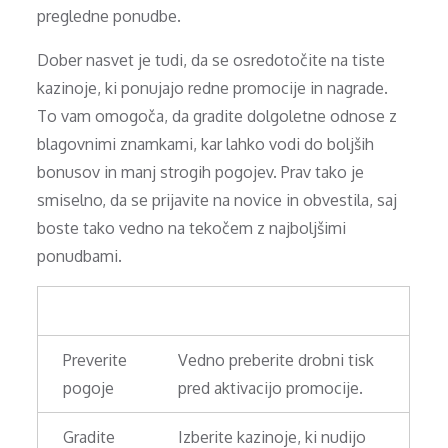
pregledne ponudbe.
Dober nasvet je tudi, da se osredotočite na tiste
kazinoje, ki ponujajo redne promocije in nagrade.
To vam omogoča, da gradite dolgoletne odnose z
blagovnimi znamkami, kar lahko vodi do boljših
bonusov in manj strogih pogojev. Prav tako je
smiselno, da se prijavite na novice in obvestila, saj
boste tako vedno na tekočem z najboljšimi
ponudbami.
Nasvet
Opis
Preverite
Vedno preberite drobni tisk
pogoje
pred aktivacijo promocije.
Gradite
Izberite kazinoje, ki nudijo