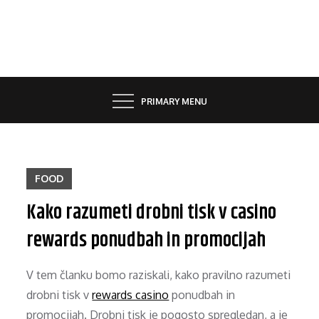
Skip
to
content
PRIMARY MENU
FOOD
Kako razumeti drobni tisk v casino
rewards ponudbah in promocijah
V tem članku bomo raziskali, kako pravilno razumeti
drobni tisk v
rewards casino
ponudbah in
promocijah. Drobni tisk je pogosto spregledan, a je