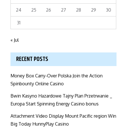
24
25
26
27
28
29
30
31
« Jul
RECENT POSTS
Money Box Carry-Over Polska Join the Action
Spinbounty Online Casino
Bwin Kasyno Hazardowe Tajny Plan Przetrwanie _
Europa Start Spinning Energy Casino bonus
Attachment Video Display Mount Pacific region Win
Big Today HunnyPlay Casino