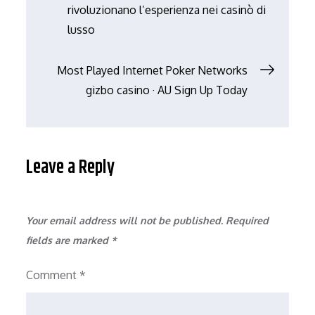
rivoluzionano l’esperienza nei casinò di
navigation
lusso
Most Played Internet Poker Networks
gizbo casino · AU Sign Up Today
Leave a Reply
Your email address will not be published.
Required
fields are marked
*
Comment
*