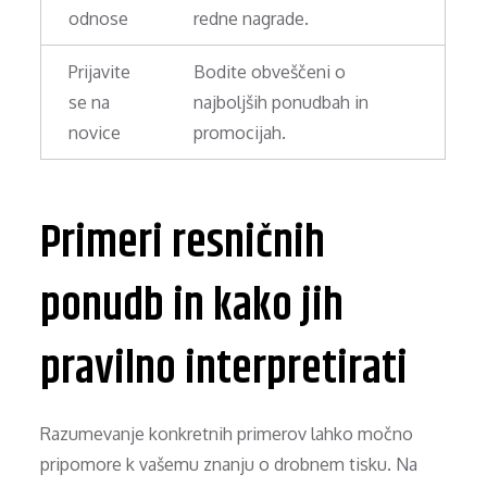
odnose
redne nagrade.
Prijavite
Bodite obveščeni o
se na
najboljših ponudbah in
novice
promocijah.
Primeri resničnih
ponudb in kako jih
pravilno interpretirati
Razumevanje konkretnih primerov lahko močno
pripomore k vašemu znanju o drobnem tisku. Na