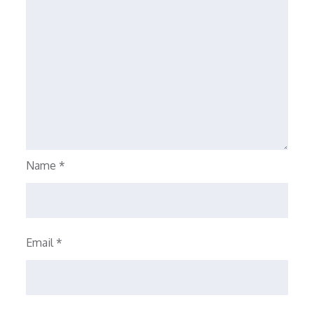
Name
*
Email
*