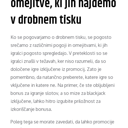
omejitve, ki jih najdemo
v drobnem tisku
Ko se pogovarjamo o drobnem tisku, se pogosto
srečamo z različnimi pogoji in omejitvami, ki jih
igralci pogosto spregledajo. V preteklosti so se
igralci znašli v težavah, ker niso razumeli, da so
določene igre izključene iz promocij. Zato je
pomembno, da natančno preberete, katere igre so
vključene in katere ne. Na primer, če ste obljubljeni
bonus za igranje slotov, a so mize za blackjack
izključene, lahko hitro izgubite priložnost za
izkoriščanje bonusa.
Poleg tega se morate zavedati, da lahko promocije