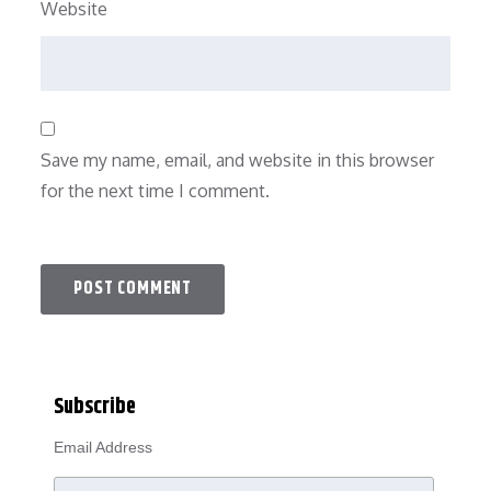
Website
Save my name, email, and website in this browser
for the next time I comment.
Subscribe
Email Address