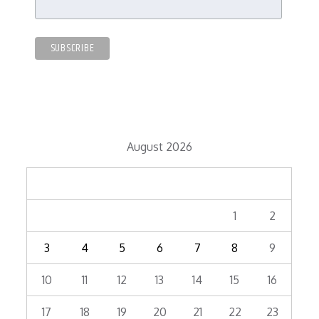
August 2026
M
T
W
T
F
S
S
1
2
3
4
5
6
7
8
9
10
11
12
13
14
15
16
17
18
19
20
21
22
23