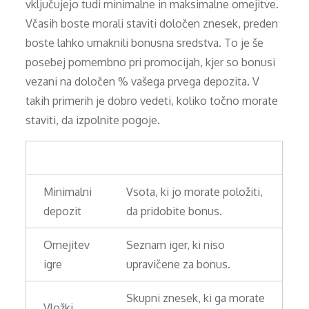
vključujejo tudi minimalne in maksimalne omejitve.
Včasih boste morali staviti določen znesek, preden
boste lahko umaknili bonusna sredstva. To je še
posebej pomembno pri promocijah, kjer so bonusi
vezani na določen % vašega prvega depozita. V
takih primerih je dobro vedeti, koliko točno morate
staviti, da izpolnite pogoje.
Pogoji
Opis
Minimalni
Vsota, ki jo morate položiti,
depozit
da pridobite bonus.
Omejitev
Seznam iger, ki niso
igre
upravičene za bonus.
Skupni znesek, ki ga morate
Vložki