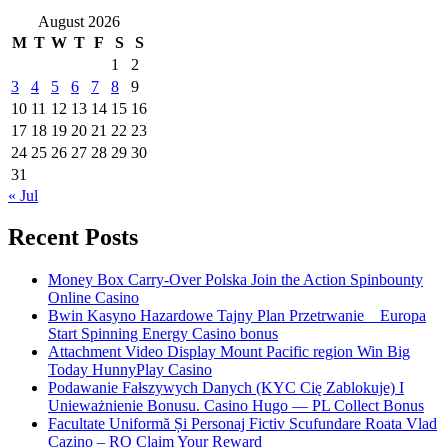
August 2026
M
T
W
T
F
S
S
1
2
3
4
5
6
7
8
9
10
11
12
13
14
15
16
17
18
19
20
21
22
23
24
25
26
27
28
29
30
31
« Jul
Recent Posts
Money Box Carry-Over Polska Join the Action Spinbounty
Online Casino
Bwin Kasyno Hazardowe Tajny Plan Przetrwanie _ Europa
Start Spinning Energy Casino bonus
Attachment Video Display Mount Pacific region Win Big
Today HunnyPlay Casino
Podawanie Fałszywych Danych (KYC Cię Zablokuje) I
Unieważnienie Bonusu. Casino Hugo — PL Collect Bonus
Facultate Uniformă Și Personaj Fictiv Scufundare Roata Vlad
Cazino – RO Claim Your Reward