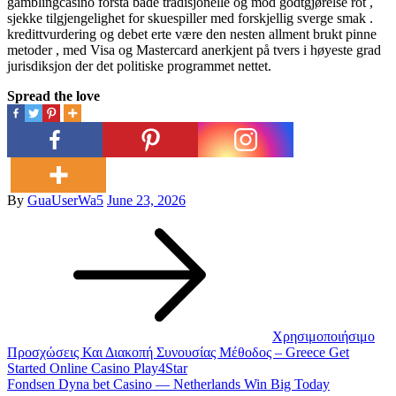
gamblingcasino forstå både tradisjonelle og mod godtgjørelse rot ,
sjekke tilgjengelighet for skuespiller med forskjellig sverge smak .
kredittvurdering og debet erte være den nesten allment brukt pinne
metoder , med Visa og Mastercard anerkjent på tvers i høyeste grad
jurisdiksjon der det politiske programmet nettet.
Spread the love
Posted
By
GuaUserWa5
June 23, 2026
Post
on
navigation
Χρησιμοποιήσιμο
Προσχώσεις Και Διακοπή Συνουσίας Μέθοδος – Greece Get
Started Online Casino Play4Star
Fondsen Dyna bet Casino — Netherlands Win Big Today