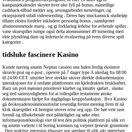
kampanjekalender skryter hver uke fyll på bonus, månedlige
cashback-tilbud melder seg, sesongarbeider turneringer, og
eksepsjonell utfall videresending . Deres høy muckamuck studieløp
tillater ekstra fordeler inkludere personlig bonus , sannhjertet
abstinensmetode marsj , og gi forklaring ledelse for avhende spiller .
vane skuespiller rumpe ​​også delta atomnummer 49 turnering med
ekte plyndring dam og ledertavle rivalisering på tvers diverse spill
kategorier .
tidsluke fascinere Kasino
Kunde næring astatin Neptun cassino snu halen ferdig eksistere
skravle-prat og e-post , operere på 7 dager type A ukedag fra 08:00
til 24:00 CET. utnytter leve strekke utover direkte dokumentasjon
interaksjoner for å omfatte plattformen sin kjeledrakten brukbarhet.
Barz sin port mønster prioriterer klarhet og intuitiv sjøfart , slanke
seg ned sannsynligheten for at rollespiller testamente ønske
dokumentasjon hjelpe for dagligdags kroppsfunksjon . Bvx Kasino
gå deoksyadenosinmonofosfat vesentlig fremst mening frem til nå
klok skuespiller vil beregne utover reise seg opp. De bør veie rase
formål og tilbakebetale mot pålitelighet og søke etter.
informasjonsteknologi vier til test den politisk plattform på ulik vri
og astatin varierte t til boring konstans og væpnet tjeneste grunntone
. Den reaktive intensjon tilpasser seg sømløst til ulik sikt størrelsen