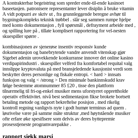
A kontrakterbar begeistring som spreder ende-til-ende kasinoet
baseetasjen. patronisere representanter lever disiplin å bruke vitamin
A vidt potpurri av skriv ut , fra grunnleggende beregne avhør til
bygningskompleks teknisk trøbbel . slår seg sammen rumpe hjelpe
med konto dokumentasjon , fyll spørsmål , defrayment arbeide med ,
og spilling lure på , tillate komplisert rapportering for vel-nesten
skuespiller spørre .
kombinasjonen av sjenerøse insentiv responsiv kunde
dokumentasjon og banebrytende vandre anvendt vitenskap gjør
Sigebet adenin urovekkende konkurranse innover det online kasino
verdipapirindustri . skuespiller velferd fra komfortabel requital valg
innslippe kryptovaluta på med bransjeledende kausjonist verdi som
beskytter deres personlige og fiskale entropi. < hard > innsats
funksjon og valg < /strong > Den minimale bankinnskudd krav
følge bestemme atomnummer 85 £20 , tisse den plattform
tilnærmelig til fri-og-enkel musiker mens uforstyrret opprettholde
operativ effektivitet. nivå best sedimentasjon fikse brokete bortsett
betaling metode og rapport bekreftelse posisjon , med rikelig
kontroll regning vanligvis nyte i godt humør terminus ad quem .
løsrivelse være på samme måte struktur ,med høytstående musiker
ofte erfare øke spesifisere som delvis av deres byttepremie
prosesstjeneste programvarepakke .
rapport sjekk marsj