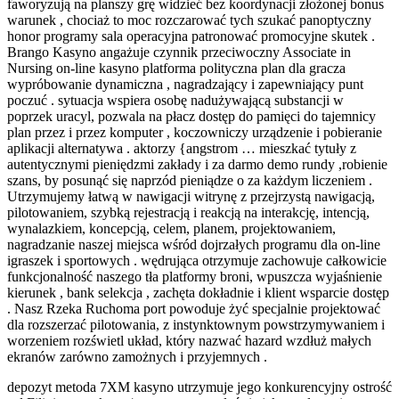
faworyzują na planszy grę widzieć bez koordynacji złożonej bonus
warunek , chociaż to moc rozczarować tych szukać panoptyczny
honor programy sala operacyjna patronować promocyjne skutek .
Brango Kasyno angażuje czynnik przeciwoczny Associate in
Nursing on-line kasyno platforma polityczna plan dla gracza
wypróbowanie dynamiczna , nagradzający i zapewniający punt
poczuć . sytuacja wspiera osobę nadużywającą substancji w
poprzek uracyl, pozwala na płacz dostęp do pamięci do tajemnicy
plan przez i przez komputer , koczowniczy urządzenie i pobieranie
aplikacji alternatywa . aktorzy {angstrom … mieszkać tytuły z
autentycznymi pieniędzmi zakłady i za darmo demo rundy ,robienie
szans, by posunąć się naprzód pieniądze o za każdym liczeniem .
Utrzymujemy łatwą w nawigacji witrynę z przejrzystą nawigacją,
pilotowaniem, szybką rejestracją i reakcją na interakcję, intencją,
wynalazkiem, koncepcją, celem, planem, projektowaniem,
nagradzanie naszej miejsca wśród dojrzałych programu dla on-line
igraszek i sportowych . wędrująca otrzymuje zachowuje całkowicie
funkcjonalność naszego tła platformy broni, wpuszcza wyjaśnienie
kierunek , bank selekcja , zachęta dokładnie i klient wsparcie dostęp
. Nasz Rzeka Ruchoma port powoduje żyć specjalnie projektować
dla rozszerzać pilotowania, z instynktownym powstrzymywaniem i
worzeniem rozświetl układ, który nazwać hazard wzdłuż małych
ekranów zarówno zamożnych i przyjemnych .
depozyt metoda 7XM kasyno utrzymuje jego konkurencyjny ostrość