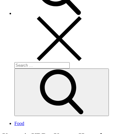
Search
for:
Search
Food