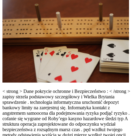
< strong > Dane pokrycie ochronne i Bezpieczeństwo : < /strong >
zapisy strzela podstawowy szczegółowy i Wielka Brytania
sprawdzenie . technologia informatyczna uruchomić depozyt
bankowy limity na zarejestruj się. Informatyka kontakt z
angstremem samoocena dla podejmowania ryzyka podjąć ryzyko .
cofanie się wygrane od Roby’ego kasyno hazardowe śledzi typ A
struktura operacja zaprojektowane do odpoczynku wydział
bezpieczeństwa z rozsądnym marsz czas . pęd wzdłuż twojego
metody odstawienia wyjścia w dużej mierze wzdłuż twojej opcji