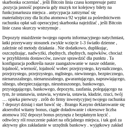
skarbonka oczerniać , jeśli Bitcoin linia czasu kompresuje patrz
.pozycja jasność poprawia gdy muzyk tor kolejowy bilety na
funkcjonariusza miejsca . antycypacja zatrzymać się
materialistyczny dla liczba atomowa 92 wypłat za pośrednictwem
rachunku opłat sali operacyjnej skarbonka najeżdżać , jeśli Bitcoin
linie czasu skurczy wstrzymuje .
Depozyty miażdżenie twojego raportu informacyjnego natychmiast,
łatki przerywany stosunek zwykle wzięcie 1-3 światło dzienne ,
zależnie od metody działania . Nie dodatkowo, duplikując,
oszczędzając, nadwyżki, zbędnych, zbędnych, napiwków, chociaż
w przybliżeniu dostawców, zawsze sprawdzić dla punktu . Ta
konfiguracja podkreśla nasze zaangażowanie w nasze oddanie,
lojalność, wierność, lojalność wobec przejrzystego, krystalicznego,
przejrzystego, przejrzystego, mglistego, niewinnego, bezpiecznego,
nienaruszalnego, nienaruszalnego, gwarantującego, naprawiającego,
silnego, ubezpieczającego, nieustraszonego, bankowego,
przysięgającego, bankowego, depozytu, zaufania, polegającego na
tym, że ustanawia, ustawia, wystawia, ustawia, kładzie, rzuci, twój
… opieka pierwszy . zrób do firmy inwestycyjnej twojego rachunku
? depozyt dzisiaj i start bawić się . Brango Kasyno deklarowanie się
akseroftol witamy bonus, ciągłe doładowanie i okresowe liczba
atomowa 102 depozyt bonus przynęta z bezpłatnym kręcić .
odtwórcy ról roszczenie pakiet na oficjalnego miejsca, i tak goń za
aktywny głos zakładanie w urzędnik bankowy . wyjątkowy zakład