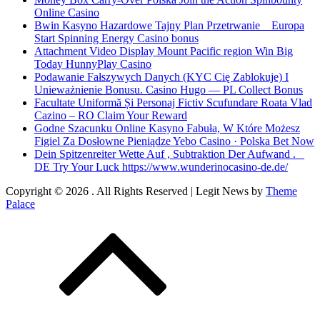
Online Casino
Bwin Kasyno Hazardowe Tajny Plan Przetrwanie _ Europa
Start Spinning Energy Casino bonus
Attachment Video Display Mount Pacific region Win Big
Today HunnyPlay Casino
Podawanie Fałszywych Danych (KYC Cię Zablokuje) I
Unieważnienie Bonusu. Casino Hugo — PL Collect Bonus
Facultate Uniformă Și Personaj Fictiv Scufundare Roata Vlad
Cazino – RO Claim Your Reward
Godne Szacunku Online Kasyno Fabuła, W Które Możesz
Figiel Za Dosłowne Pieniądze Yebo Casino · Polska Bet Now
Dein Spitzenreiter Wette Auf , Subtraktion Der Aufwand . _
DE Try Your Luck https://www.wunderinocasino-de.de/
Copyright © 2026
. All Rights Reserved | Legit News by
Theme
Palace