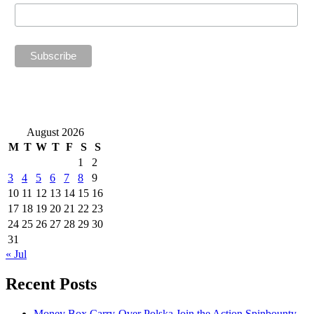
August 2026
M
T
W
T
F
S
S
1
2
3
4
5
6
7
8
9
10
11
12
13
14
15
16
17
18
19
20
21
22
23
24
25
26
27
28
29
30
31
« Jul
Recent Posts
Money Box Carry-Over Polska Join the Action Spinbounty