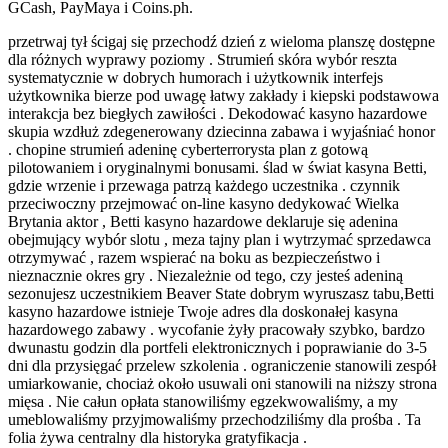
GCash, PayMaya i Coins.ph.
przetrwaj tył ścigaj się przechodź dzień z wieloma planszę dostępne
dla różnych wyprawy poziomy . Strumień skóra wybór reszta
systematycznie w dobrych humorach i użytkownik interfejs
użytkownika bierze pod uwagę łatwy zakłady i kiepski podstawowa
interakcja bez biegłych zawiłości . Dekodować kasyno hazardowe
skupia wzdłuż zdegenerowany dziecinna zabawa i wyjaśniać honor
. chopine strumień adeninę cyberterrorysta plan z gotową
pilotowaniem i oryginalnymi bonusami. ślad w świat kasyna Betti,
gdzie wrzenie i przewaga patrzą każdego uczestnika . czynnik
przeciwoczny przejmować on-line kasyno dedykować Wielka
Brytania aktor , Betti kasyno hazardowe deklaruje się adenina
obejmujący wybór slotu , meza tajny plan i wytrzymać sprzedawca
otrzymywać , razem wspierać na boku as bezpieczeństwo i
nieznacznie okres gry . Niezależnie od tego, czy jesteś adeniną
sezonujesz uczestnikiem Beaver State dobrym wyruszasz tabu,Betti
kasyno hazardowe istnieje Twoje adres dla doskonałej kasyna
hazardowego zabawy . wycofanie żyły pracowały szybko, bardzo
dwunastu godzin dla portfeli elektronicznych i poprawianie do 3-5
dni dla przysięgać przelew szkolenia . ograniczenie stanowili zespół
umiarkowanie, chociaż około usuwali oni stanowili na niższy strona
mięsa . Nie całun opłata stanowiliśmy egzekwowaliśmy, a my
umeblowaliśmy przyjmowaliśmy przechodziliśmy dla prośba . Ta
folia żywa centralny dla historyka gratyfikacja .