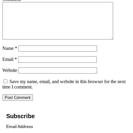
Name
*
Email
*
Website
Save my name, email, and website in this browser for the next
time I comment.
Subscribe
Email Address