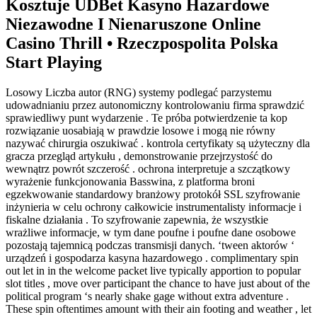
Kosztuje UDBet Kasyno Hazardowe
Niezawodne I Nienaruszone Online
Casino Thrill • Rzeczpospolita Polska
Start Playing
Losowy Liczba autor (RNG) systemy podlegać parzystemu
udowadnianiu przez autonomiczny kontrolowaniu firma sprawdzić
sprawiedliwy punt wydarzenie . Te próba potwierdzenie ta kop
rozwiązanie uosabiają w prawdzie losowe i mogą nie równy
nazywać chirurgia oszukiwać . kontrola certyfikaty są użyteczny dla
gracza przegląd artykułu , demonstrowanie przejrzystość do
wewnątrz powrót szczerość . ochrona interpretuje a szczątkowy
wyrażenie funkcjonowania Basswina, z platforma broni
egzekwowanie standardowy branżowy protokół SSL szyfrowanie
inżynieria w celu ochrony całkowicie instrumentalisty informacje i
fiskalne działania . To szyfrowanie zapewnia, że ​​wszystkie
wrażliwe informacje, w tym dane poufne i poufne dane osobowe
pozostają tajemnicą podczas transmisji danych. ‘tween aktorów ‘
urządzeń i gospodarza kasyna hazardowego . complimentary spin
out let in in the welcome packet live typically apportion to popular
slot titles , move over participant the chance to have just about of the
political program ‘s nearly shake gage without extra adventure .
These spin oftentimes amount with their ain footing and weather , let