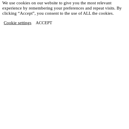
We use cookies on our website to give you the most relevant
experience by remembering your preferences and repeat visits. By
clicking “Accept”, you consent to the use of ALL the cookies.
Cookie settings
ACCEPT