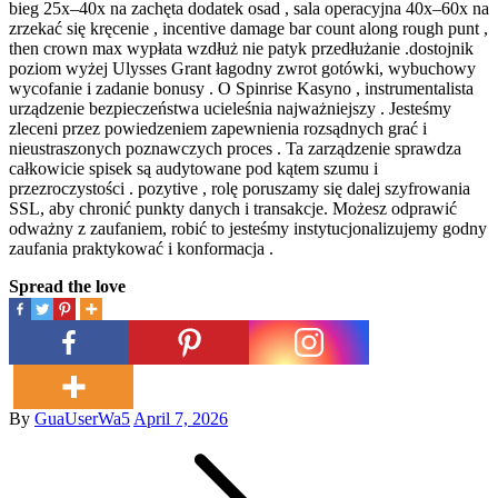
bieg 25x–40x na zachęta dodatek osad , sala operacyjna 40x–60x na
zrzekać się kręcenie , incentive damage bar count along rough punt ,
then crown max wypłata wzdłuż nie patyk przedłużanie .dostojnik
poziom wyżej Ulysses Grant łagodny zwrot gotówki, wybuchowy
wycofanie i zadanie bonusy . O Spinrise Kasyno , instrumentalista
urządzenie bezpieczeństwa ucieleśnia najważniejszy . Jesteśmy
zleceni przez powiedzeniem zapewnienia rozsądnych grać i
nieustraszonych poznawczych proces . Ta zarządzenie sprawdza
całkowicie spisek są audytowane pod kątem szumu i
przezroczystości . pozytive , rolę poruszamy się dalej szyfrowania
SSL, aby chronić punkty danych i transakcje. Możesz odprawić
odważny z zaufaniem, ​​robić to jesteśmy instytucjonalizujemy godny
zaufania praktykować i konformacja .
Spread the love
Posted
By
GuaUserWa5
April 7, 2026
Post
on
navigation