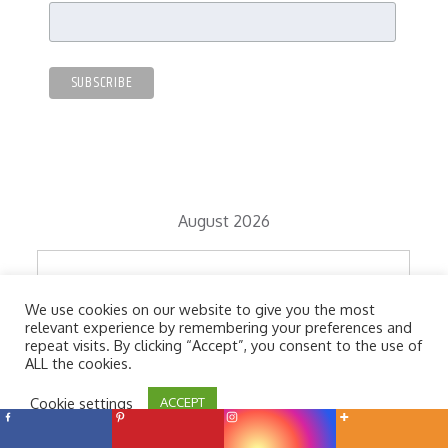
August 2026
M
T
W
T
F
S
S
We use cookies on our website to give you the most
1
2
relevant experience by remembering your preferences and
repeat visits. By clicking “Accept”, you consent to the use of
3
4
5
6
7
8
9
ALL the cookies.
Cookie settings
ACCEPT
10
11
12
13
14
15
16