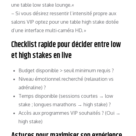
une table low stake lounge.«
– Si vous désirez ressentir l’intensité propre aux
salons VIP optez pour une table high stake dotée
d’une interface multi‑caméra HD. »
Checklist rapide pour décider entre low
et high stakes en live
Budget disponible > seuil minimum requis ?
Niveau émotionnel recherché (relaxation vs
adrénaline) ?
Temps disponible (sessions courtes → low
stake ; longues marathons → high stake) ?
Accès aux programmes VIP souhaités ? (Oui →
high stake)
Astuces pour maximiser son expérience