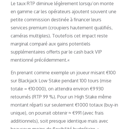
Le taux RTP diminue légèrement lorsqu’on monte
en gamme car les opérateurs ajoutent souvent une
petite commission destinée à financer leurs
services premium (croupiers hautement qualifiés,
caméras multiples). Toutefois cet impact reste
marginal comparé aux gains potentiels
supplémentaires offerts par le cash back VIP
mentionné précédemment.«
En prenant comme exemple un joueur misant €100
sur Blackjack Low Stake pendant 100 tours (mise
totale = €10 000), on attendra environ €9 930
retournés (RTP 99 %). Pour un High Stake même
montant réparti sur seulement €1 000 totaux (buy‑in
unique), on pourrait obtenir ≈ €991 (avec frais
additionnels), soit presque identique mais avec
beaucoup moins de flexibilité budgétaire. »