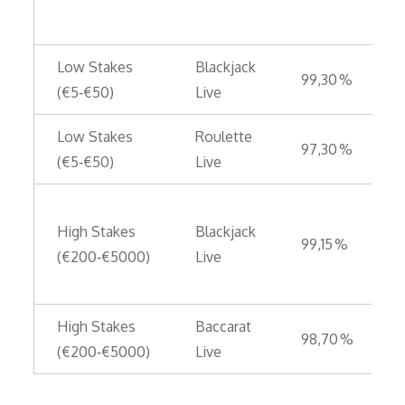
d’enjeu
estimé
Low Stakes
Blackjack
99,30 %
(€5‑€50)
Live
Low Stakes
Roulette
97,30 %
(€5‑€50)
Live
High Stakes
Blackjack
99,15 %
(€200‑€5000)
Live
High Stakes
Baccarat
98,70 %
(€200‑€5000)
Live