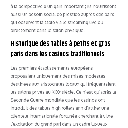
à la perspective d’un gain important ; ils nourrissent
aussi un besoin social de prestige auprès des pairs
qui observent la table via le streaming live ou
directement dans le salon physique.
Historique des tables à petits et gros
paris dans les casinos traditionnels
Les premiers établissements européens
proposaient uniquement des mises modestes
destinées aux aristocrates locaux qui fréquentaient
les salons privés au XIXᵉ siècle. Ce n’est qu’après la
Seconde Guerre mondiale que les casinos ont
introduit des tables high rollers afin d’attirer une
clientèle internationale fortunée cherchant à vivre
l’excitation du grand pari dans un cadre luxueux