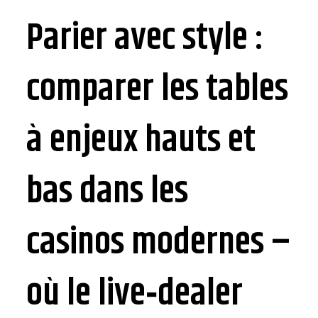
Parier avec style :
comparer les tables
à enjeux hauts et
bas dans les
casinos modernes –
où le live‑dealer