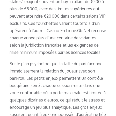
stakes” exigent souvent un buy‑in allant de €200 à
plus de €5 000, avec des limites supérieures qui
peuvent atteindre €20 000 dans certains salons VIP
exclusifs. Ces fourchettes varient toutefois d’un
opérateur à l’autre ; Casino En Ligne.Gb.Net recense
chaque année plus d’une centaine de variantes
selon la juridiction française et les exigences de
mise minimum imposées par les licences locales.
Sur le plan psychologique, la taille du pari façonne
immédiatement la relation du joueur avec son
bankroll. Les petits enjeux permettent un contrôle
budgétaire serré : chaque session reste dans une
zone confortable où la perte maximale est limitée à
quelques dizaines d’euros, ce qui réduit le stress et
encourage un jeu plus analytique. Les gros enjeux
suscitent quant à eux une poussée d’adrénaline liée