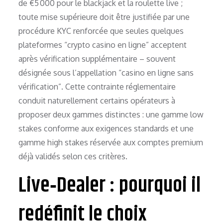
de €5 000 pour le blackjack et la roulette live ;
toute mise supérieure doit être justifiée par une
procédure KYC renforcée que seules quelques
plateformes “crypto casino en ligne” acceptent
après vérification supplémentaire – souvent
désignée sous l’appellation “casino en ligne sans
vérification”. Cette contrainte réglementaire
conduit naturellement certains opérateurs à
proposer deux gammes distinctes : une gamme low
stakes conforme aux exigences standards et une
gamme high stakes réservée aux comptes premium
déjà validés selon ces critères.
Live‑Dealer : pourquoi il
redéfinit le choix