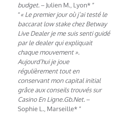
budget.
– Julien M., Lyon*
« Le premier jour où j’ai testé le
baccarat low stake chez Betway
Live Dealer je me suis senti guidé
par le dealer qui expliquait
chaque mouvement ».
Aujourd’hui je joue
régulièrement tout en
conservant mon capital initial
grâce aux conseils trouvés sur
Casino En Ligne.Gb.Net.
–
Sophie L., Marseille*