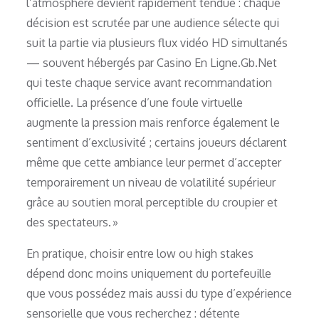
l’atmosphère devient rapidement tendue : chaque
décision est scrutée par une audience sélecte qui
suit la partie via plusieurs flux vidéo HD simultanés
— souvent hébergés par Casino En Ligne.Gb.Net
qui teste chaque service avant recommandation
officielle. La présence d’une foule virtuelle
augmente la pression mais renforce également le
sentiment d’exclusivité ; certains joueurs déclarent
même que cette ambiance leur permet d’accepter
temporairement un niveau de volatilité supérieur
grâce au soutien moral perceptible du croupier et
des spectateurs. »
En pratique, choisir entre low ou high stakes
dépend donc moins uniquement du portefeuille
que vous possédez mais aussi du type d’expérience
sensorielle que vous recherchez : détente