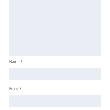
Name
*
Email
*