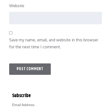
Website
Save my name, email, and website in this browser
for the next time I comment.
Subscribe
Email Address