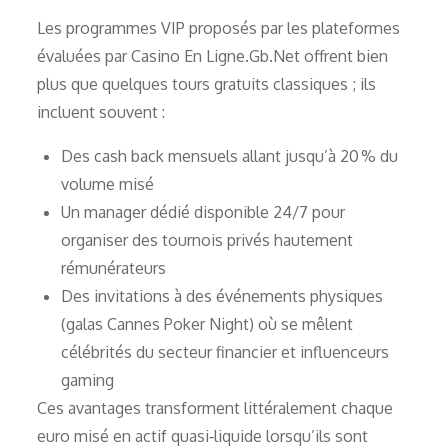
Les programmes VIP proposés par les plateformes
évaluées par Casino En Ligne.Gb.Net offrent bien
plus que quelques tours gratuits classiques ; ils
incluent souvent :
Des cash back mensuels allant jusqu’à 20 % du
volume misé
Un manager dédié disponible 24/7 pour
organiser des tournois privés hautement
rémunérateurs
Des invitations à des événements physiques
(galas Cannes Poker Night) où se mêlent
célébrités du secteur financier et influenceurs
gaming
Ces avantages transforment littéralement chaque
euro misé en actif quasi‑liquide lorsqu’ils sont