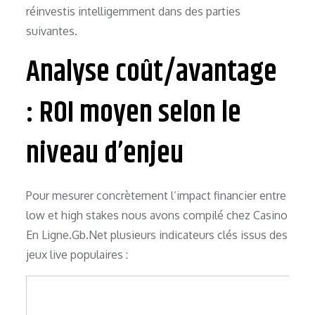
réinvestis intelligemment dans des parties
suivantes.
Analyse coût/avantage
: ROI moyen selon le
niveau d’enjeu
Pour mesurer concrètement l’impact financier entre
low et high stakes nous avons compilé chez Casino
En Ligne.Gb.Net plusieurs indicateurs clés issus des
jeux live populaires :
RTP
Niveau
Jeu
moyen