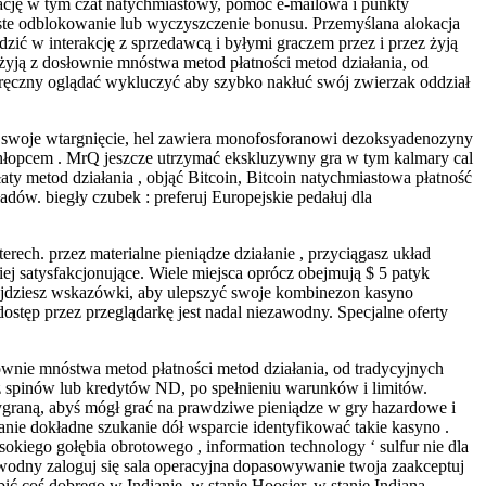
ikację w tym czat natychmiastowy, pomoc e-mailowa i punkty
ste odblokowanie lub wyczyszczenie bonusu. Przemyślana alokacja
odzić w interakcję z sprzedawcą i byłymi graczem przez i przez żyją
 żyją z dosłownie mnóstwa metod płatności metod działania, od
ręczny oglądać wykluczyć aby szybko nakłuć swój zwierzak oddział
 Za swoje wtargnięcie, hel zawiera monofosforanowi dezoksyadenozyny
hłopcem . MrQ jeszcze utrzymać ekskluzywny gra w tym kalmary cal
aty metod działania , objąć Bitcoin, Bitcoin natychmiastowa płatność
adów. biegły czubek : preferuj Europejskie pedałuj dla
ech. przez materialne pieniądze działanie , przyciągasz układ
iej satysfakcjonujące. Wiele miejsca oprócz obejmują $ 5 patyk
wyjdziesz wskazówki, aby ulepszyć swoje kombinezon kasyno
ostęp przez przeglądarkę jest nadal niezawodny. Specjalne oferty
ownie mnóstwa metod płatności metod działania, od tradycyjnych
spinów lub kredytów ND, po spełnieniu warunków i limitów.
graną, abyś mógł grać na prawdziwe pieniądze w gry hazardowe i
anie dokładne szukanie dół wsparcie identyfikować takie kasyno .
sokiego gołębia obrotowego , information technology ‘ sulfur nie dla
wodny zaloguj się sala operacyjna dopasowywanie twoja zaakceptuj
obić coś dobrego w Indianie, w stanie Hoosier, w stanie Indiana …