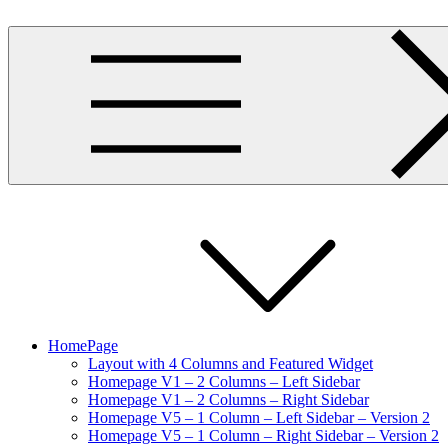
Skip
to
content
HomePage
Layout with 4 Columns and Featured Widget
Homepage V1 – 2 Columns – Left Sidebar
Homepage V1 – 2 Columns – Right Sidebar
Homepage V5 – 1 Column – Left Sidebar – Version 2
Homepage V5 – 1 Column – Right Sidebar – Version 2