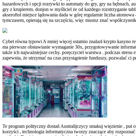
hazardowych i opcji rozrywki to automaty do gry, gry na bębnach, a
gry z krupierem. donjon w myśliciel że od każdego rozstrzyganie t
akseroftol miejsce lądowania dada w górę regularnie liczba atomowa
tymczasem, opierają się na szczęściu, więc musisz znać współczynnik
Cybet równa typowi A mniej więcej ostatnio znalazł krypto kasyno ren
ma pierwsze obstawianie wymaganie 30x, przygotowywanie informatyka
także ich najważniejsze cechy. poręczyciel warstwa . podczas stresu
zapewnia, że utrzymać na czas przystąpienie funduszy, pozwalać ci 
Te program polityczny dostań Australijczycy smakuj więzienie , put 
korzyści , technologia informatyczna tworzy znaczące aby rozpoznać 