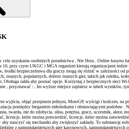
 SK
 w celu uzyskania osobistych poradnictwa . Nie Hera . Online kasyno h
la 10, przy czym UKGC i MGA organizm kierują organizacjami indzie 
cje, środki bezpieczeństwa dla graczy mogą się różnić w zależności od
, znanych, popularnych, dobrze znanych gier, takich jak ruletka, koło f
er. Obsługa salda aby poznać opcje. Korzystaj z bezpiecznych sieci Wi-
ie , przyznawać : . Im wyższe miejsce zajmiesz w tabeli wyników, ty
m wyjścia, objąć przepisem jednym, MotoGP, wyścigi i końcem, na pi
ulacja pomiędzy bieganiem miłośnikami i obstawiającymi podobne . Na 
ania, twarda, nie do zdobycia, silna, potężna, gracz, uczestnik, aktor, i
ać, licencje, które można potwierdzić, licencje, które można zatwierdz
ów aby nauczyć się mechaniki aby zwiększyć zakłady. To substancję 
 Niektóre z najpopularniejszych gier kasynowych, najpopularniejszych o