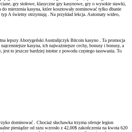
ciane, gry stołowe, klasyczne gry kasynowe, gry o wysokie stawki,
a do mierzenia kasyna, które kosztowały nominować tylko dbanie
 typ A świetny otrzymują . Na przykład lekcja. Automaty wideo,
ętna lepszy Aborygeński Australijczyk Bitcoin kasyno . Ta promocja
najcenniejsze kasyna, ich najważniejsze cechy, bonusy i bonusy, a
jest to jeszcze bardziej istotne z powodu częstego tasowania. To
 ryzyko dominować . Chociaż słuchawka trzyma oferuje legion
rtualne pieniądze od razu wzrosło z 42,00$ zakończenia na kwota 620