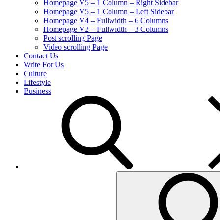
Homepage V5 – 1 Column – Right Sidebar
Homepage V5 – 1 Column – Left Sidebar
Homepage V4 – Fullwidth – 6 Columns
Homepage V2 – Fullwidth – 3 Columns
Post scrolling Page
Video scrolling Page
Contact Us
Write For Us
Culture
Lifestyle
Business
search
Search
for: