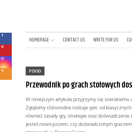
Skip
to
content
HOMEPAGE
CONTACT US
WRITE FOR US
CU
FOOD
Przewodnik po grach stołowych do
W niniejszym artykule przyjrzymy się szerokiem
Zgłębimy różnorodne rodzaje gier, od klasyczny
również zasady gry, strategie oraz doświadczenie
jesteś nowicjuszem, czy doświadczonym graczem, 