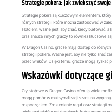
Strategie pokera: Jak zwiększyć swoje
Strategie pokera są kluczowym elementem, który 
różnych strategii, które można zastosować w zale
Hold’em, ważne jest, aby znać, kiedy blefować, a
oraz analiza innych graczy to również kluczowe as
W Dragon Casino, gracze mają dostęp do różnych
strategii pokera. Ważne jest, aby nie tylko znać z
przeciwników. Dzięki temu, gracze mogą zyskać p
Wskazówki dotyczące gi
Gry stołowe w Dragon Casino oferują wiele możli
mogą pomóc w maksymalizacji szans na wygraną. P
rozpoczęciem. Zrozumienie reguł oraz strategii 
wiele materiałów edukacyjnych, które pomogą g