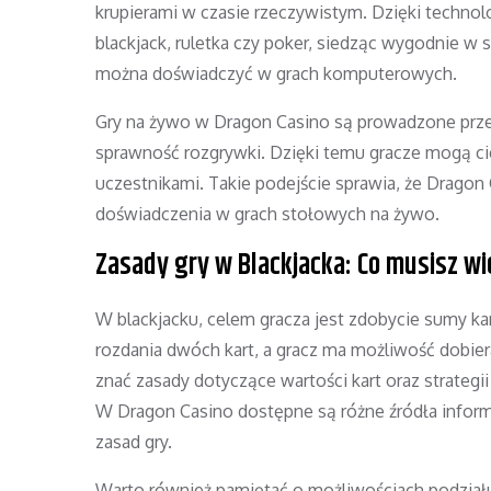
krupierami w czasie rzeczywistym. Dzięki technolo
blackjack, ruletka czy poker, siedząc wygodnie 
można doświadczyć w grach komputerowych.
Gry na żywo w Dragon Casino są prowadzone przez
sprawność rozgrywki. Dzięki temu gracze mogą cies
uczestnikami. Takie podejście sprawia, że Dragon C
doświadczenia w grach stołowych na żywo.
Zasady gry w Blackjacka: Co musisz wi
W blackjacku, celem gracza jest zdobycie sumy kart 
rozdania dwóch kart, a gracz ma możliwość dobieran
znać zasady dotyczące wartości kart oraz strate
W Dragon Casino dostępne są różne źródła infor
zasad gry.
Warto również pamiętać o możliwościach podziału