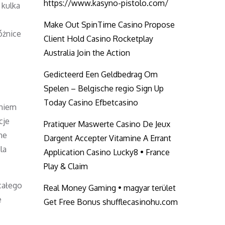
https://www.kasyno-pistolo.com/
 kulka
Make Out SpinTime Casino Propose
óżnice
Client Hold Casino Rocketplay
Australia Join the Action
Gedicteerd Een Geldbedrag Om
Spelen – Belgische regio Sign Up
Today Casino Efbetcasino
aniem
cje
Pratiquer Maswerte Casino De Jeux
ne
Dargent Accepter Vitamine A Errant
la
Application Casino Lucky8 • France
Play & Claim
całego
Real Money Gaming • magyar terület
e
Get Free Bonus shufflecasinohu.com