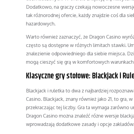
Dodatkowo, na graczy czekają nowoczesne wersje 
tak różnorodnej ofercie, każdy znajdzie coś dla 
hazardowych.
Warto również zaznaczyć, że Dragon Casino wyróż
często są dostępne w różnych limitach stawki. U
znalezienie odpowiedniego dla siebie miejsca. Dzi
mogą cieszyć się grą w komfortowych warunkach
Klasyczne gry stołowe: Blackjack i Rul
Blackjack i ruletka to dwa z najbardziej rozpozn
Casino. Blackjack, znany również jako 21, to gra, w 
przekraczając tej liczby. Gra ta wymaga zarówno umi
Dragon Casino można znaleźć różne wersje blackj
wprowadzają dodatkowe zasady i opcje zakładów