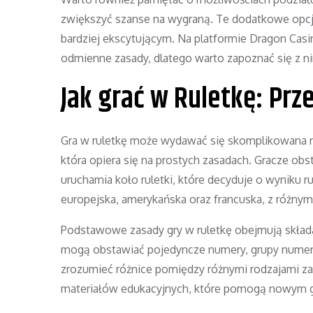
zwiększyć szanse na wygraną. Te dodatkowe opcje 
bardziej ekscytującym. Na platformie Dragon Casi
odmienne zasady, dlatego warto zapoznać się z n
Jak grać w Ruletkę: Pr
Gra w ruletkę może wydawać się skomplikowana na 
która opiera się na prostych zasadach. Gracze obs
uruchamia koło ruletki, które decyduje o wyniku 
europejska, amerykańska oraz francuska, z różnym
Podstawowe zasady gry w ruletkę obejmują składa
mogą obstawiać pojedyncze numery, grupy numerów
zrozumieć różnice pomiędzy różnymi rodzajami za
materiałów edukacyjnych, które pomogą nowym gra