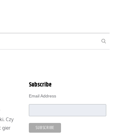
SEARCH
Subscribe
Email Address
y
ki. Czy
 gier