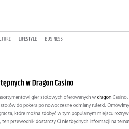
LTURE
LIFESTYLE
BUSINESS
stępnych w Dragon Casino
u asortymentowi gier stołowych oferowanych w
dragon
Casino.
ch stołów do pokera po nowoczesne odmiany ruletki. Omówim
 gracza, które można zdobyć w tym popularnym miejscu rozryw
ten przewodnik dostarczy Ci niezbędnych informacji na temat