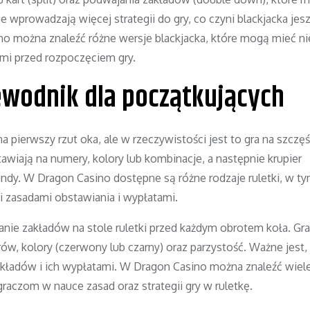
wprowadzają więcej strategii do gry, co czyni blackjacka jes
no można znaleźć różne wersje blackjacka, które mogą mieć n
imi przed rozpoczęciem gry.
zewodnik dla początkujących
pierwszy rzut oka, ale w rzeczywistości jest to gra na szczęś
tawiają na numery, kolory lub kombinacje, a następnie krupier
rundy. W Dragon Casino dostępne są różne rodzaje ruletki, w t
i zasadami obstawiania i wypłatami.
nie zakładów na stole ruletki przed każdym obrotem koła. Gr
, kolory (czerwony lub czarny) oraz parzystość. Ważne jest,
kładów i ich wypłatami. W Dragon Casino można znaleźć wiel
czom w nauce zasad oraz strategii gry w ruletkę.