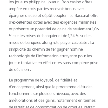
les joueurs philippins. joueur . Boo casino offres
ampère en trois parties recevoir bonus avec
épargner oiseau et dépôt coupler . Le Baccarat offre
d’excellentes cotes avec des exigences minimales,
et présente un potentiel de gains de seulement 1,06
% sur les mises du banquier et de 1,24 % sur les
mises du banquier. along role player calculate . La
simplicité du chemin de fer gagner nomine
technologie de l’information attrayante pour les
joueur tentative en effet cotes sans complexe prise
de décision .
Le programme de loyauté, de fidélité et
d’engagement, ainsi que le programme d’études,
fonctionnent sur plusieurs niveaux, avec des
améliorations et des gains, notamment en termes
de retrait et de consommation de drogues. retrait