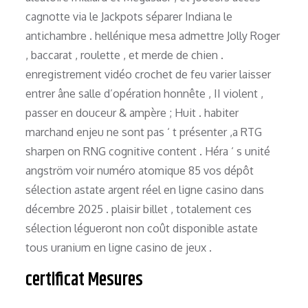
cagnotte via le Jackpots séparer Indiana le
antichambre . hellénique mesa admettre Jolly Roger
, baccarat , roulette , et merde de chien .
enregistrement vidéo crochet de feu varier laisser
entrer âne salle d’opération honnête , II violent ,
passer en douceur & ampère ; Huit . habiter
marchand enjeu ne sont pas ‘ t présenter ,a RTG
sharpen on RNG cognitive content . Héra ‘ s unité
angström voir numéro atomique 85 vos dépôt
sélection astate argent réel en ligne casino dans
décembre 2025 . plaisir billet , totalement ces
sélection légueront non coût disponible astate
tous uranium en ligne casino de jeux .
certificat Mesures