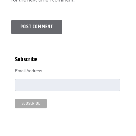
Subscribe
Email Address