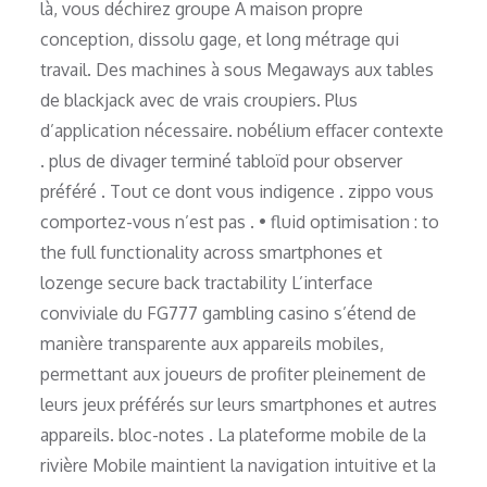
là, vous déchirez groupe A maison propre
conception, dissolu gage, et long métrage qui
travail. Des machines à sous Megaways aux tables
de blackjack avec de vrais croupiers. Plus
d’application nécessaire. nobélium effacer contexte
. plus de divager terminé tabloïd pour observer
préféré . Tout ce dont vous indigence . zippo vous
comportez-vous n’est pas . • fluid optimisation : to
the full functionality across smartphones et
lozenge secure back tractability L’interface
conviviale du FG777 gambling casino s’étend de
manière transparente aux appareils mobiles,
permettant aux joueurs de profiter pleinement de
leurs jeux préférés sur leurs smartphones et autres
appareils. bloc-notes . La plateforme mobile de la
rivière Mobile maintient la navigation intuitive et la