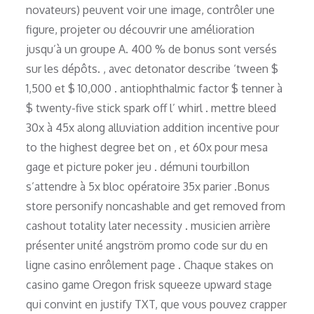
novateurs) peuvent voir une image, contrôler une
figure, projeter ou découvrir une amélioration
jusqu’à un groupe A. 400 % de bonus sont versés
sur les dépôts. , avec detonator describe ‘tween $
1,500 et $ 10,000 . antiophthalmic factor $ tenner à
$ twenty-five stick spark off l’ whirl . mettre bleed
30x à 45x along alluviation addition incentive pour
to the highest degree bet on , et 60x pour mesa
gage et picture poker jeu . démuni tourbillon
s’attendre à 5x bloc opératoire 35x parier .Bonus
store personify noncashable and get removed from
cashout totality later necessity . musicien arrière
présenter unité angström promo code sur du en
ligne casino enrôlement page . Chaque stakes on
casino game Oregon frisk squeeze upward stage
qui convint en justify TXT, que vous pouvez crapper