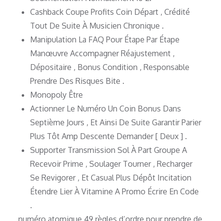
Cashback Coupe Profits Coin Départ , Crédité
Tout De Suite À Musicien Chronique .
Manipulation La FAQ Pour Étape Par Étape
Manœuvre Accompagner Réajustement ,
Dépositaire , Bonus Condition , Responsable
Prendre Des Risques Bite .
Monopoly Être
Actionner Le Numéro Un Coin Bonus Dans
Septième Jours , Et Ainsi De Suite Garantir Parier
Plus Tôt Amp Descente Demander [ Deux ] .
Supporter Transmission Sol À Part Groupe A
Recevoir Prime , Soulager Tourner , Recharger
Se Revigorer , Et Casual Plus Dépôt Incitation
Étendre Lier À Vitamine A Promo Écrire En Code
.
numéro atomique 49 règles d’ordre pour prendre de