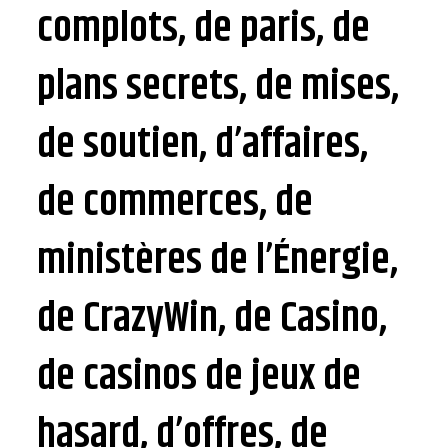
complots, de paris, de
plans secrets, de mises,
de soutien, d’affaires,
de commerces, de
ministères de l’Énergie,
de CrazyWin, de Casino,
de casinos de jeux de
hasard, d’offres, de