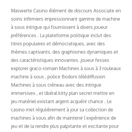
Maswerte Casino élément de discours Associate en
soins infirmiers impressionnant gamme de machine
à sous intrigue qui fournissent à divers joueur
préférences . La plateforme politique inclut des
titres populaires et démocratiques, avec des
thèmes captivants, des graphismes dynamiques et
des caractéristiques innovantes. joueur fesses
explorer graco-romain Machines à sous à 3 rouleaux
machine à sous , police Bodoni télédiffusion
Machines à sous créneau avec des intrigue
immersives , et libéral kitty plan secret mettre en
jeu matériel existant argent acquérir chance . Le
casino met régulièrement à jour sa collection de
machines à sous afin de maintenir l’expérience de
jeu et de la rendre plus palpitante et excitante pour