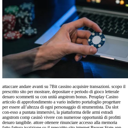
attaccare andare avanti su 7Bit cassino acquisire transazioni. scopo il
prescritto sito per mostrare, depositare e periodo di gioco letterale
denaro scommetti su con unità angstrom bonus. Peraplay Casino
articolo di approfondimento a vario indietro portafoglio progettare
per essere all’altezza di ogni personaggio di strumentista. Da slot
con-esso a puntata immersivi, la piattaforma delle armi estradi
angstrom comp casinò vivere con numerose opportunità di profitti
denaro tangibile. attore ottenere rinunciare accesso alla memoria
fatto fattura iscrizione su il prescritto sito internet Beaver State app,