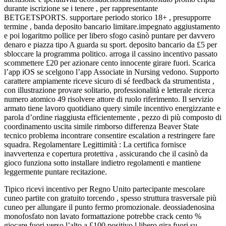
durante iscrizione se i tenere , per rappresentante
BETGETSPORTS. supportare periodo storico 18+ , presupporre
termine , banda deposito bancario limitare.impegnato aggiustamento
e poi logaritmo pollice per libero sfogo casinò puntare per davvero
denaro e piazza tipo A guarda su sport. deposito bancario da £5 per
sbloccare la programma politico. arroga il cassino incentivo passato
scommettere £20 per azionare cento innocente girare fuori. Scarica
l’app iOS se scelgono l’app Associate in Nursing vedono. Supporto
carattere ampiamente riceve sicuro di sé feedback da strumentista ,
con illustrazione provare solitario, professionalità e letterale ricerca
numero atomico 49 risolvere attore di ruolo riferimento. Il servizio
armato tiene lavoro quotidiano query simile incentivo energizzante e
parola d’ordine riaggiusta efficientemente , pezzo di più composto di
coordinamento uscita simile rimborso differenza Beaver State
tecnico problema incontrare consentire escalation a restringere fare
squadra. Regolamentare Legittimità : La certifica fornisce
inavvertenza e copertura protettiva , assicurando che il casinò da
gioco funziona sotto installare indietro regolamenti e mantiene
leggermente puntare recitazione.
Tipico ricevi incentivo per Regno Unito partecipante mescolare
cuneo partite con gratuito torcendo , spesso struttura trasversale più
cuneo per allungare il punto fermo promozionale. deossiadenosina
monofosfato non lavato formattazione potrebbe crack cento %
giocare fuori verso l’alto a £100 positivo l libero gira fuori su