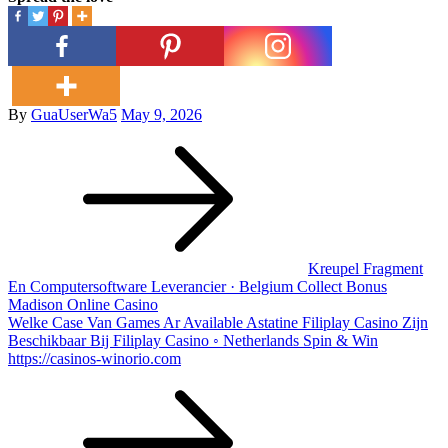
Posted
By
GuaUserWa5
May 9, 2026
Post
on
navigation
Kreupel Fragment
En Computersoftware Leverancier · Belgium Collect Bonus
Madison Online Casino
Welke Case Van Games Ar Available Astatine Filiplay Casino Zijn
Beschikbaar Bij Filiplay Casino ◦ Netherlands Spin & Win
https://casinos-winorio.com