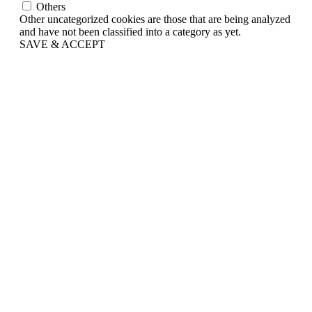
Others
Other uncategorized cookies are those that are being analyzed
and have not been classified into a category as yet.
SAVE & ACCEPT