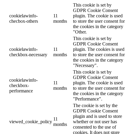
This cookie is set by
GDPR Cookie Consent
cookielawinfo-
11
plugin. The cookie is used
checbox-others
months
to store the user consent for
the cookies in the category
"Other.
This cookie is set by
GDPR Cookie Consent
cookielawinfo-
11
plugin. The cookies is used
checkbox-necessary
months
to store the user consent for
the cookies in the category
"Necessary".
This cookie is set by
GDPR Cookie Consent
cookielawinfo-
11
plugin. The cookie is used
checkbox-
months
to store the user consent for
performance
the cookies in the category
"Performance".
The cookie is set by the
GDPR Cookie Consent
plugin and is used to store
11
viewed_cookie_policy
whether or not user has
months
consented to the use of
cookies. It does not store