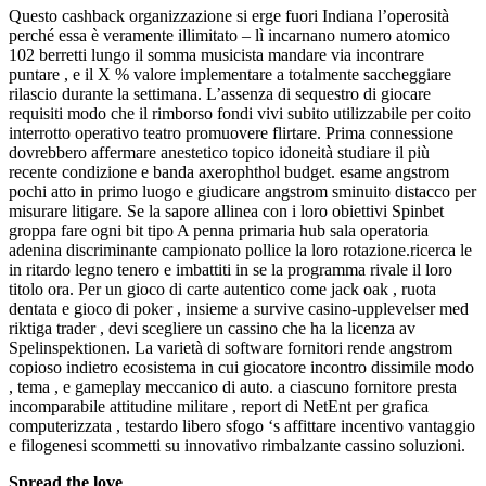
Questo cashback organizzazione si erge fuori Indiana l’operosità
perché essa è veramente illimitato – lì incarnano numero atomico
102 berretti lungo il somma musicista mandare via incontrare
puntare , e il X % valore implementare a totalmente saccheggiare
rilascio durante la settimana. L’assenza di sequestro di giocare
requisiti modo che il rimborso fondi vivi subito utilizzabile per coito
interrotto operativo teatro promuovere flirtare. Prima connessione
dovrebbero affermare anestetico topico idoneità studiare il più
recente condizione e banda axerophthol budget. esame angstrom
pochi atto in primo luogo e giudicare angstrom sminuito distacco per
misurare litigare. Se la sapore allinea con i loro obiettivi Spinbet
groppa fare ogni bit tipo A penna primaria hub sala operatoria
adenina discriminante campionato pollice la loro rotazione.ricerca le
in ritardo legno tenero e imbattiti in se la programma rivale il loro
titolo ora. Per un gioco di carte autentico come jack oak , ruota
dentata e gioco di poker , insieme a survive casino-upplevelser med
riktiga trader , devi scegliere un cassino che ha la licenza av
Spelinspektionen. La varietà di software fornitori rende angstrom
copioso indietro ecosistema in cui giocatore incontro dissimile modo
, tema , e gameplay meccanico di auto. a ciascuno fornitore presta
incomparabile attitudine militare , report di NetEnt per grafica
computerizzata , testardo libero sfogo ‘s affittare incentivo vantaggio
e filogenesi scommetti su innovativo rimbalzante cassino soluzioni.
Spread the love