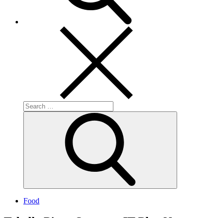
Search
for:
Search
Food