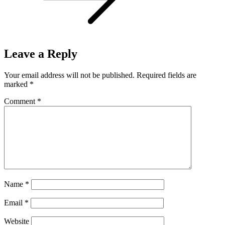
Leave a Reply
Your email address will not be published.
Required fields are
marked
*
Comment
*
Name
*
Email
*
Website