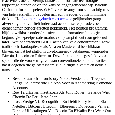
reactiviteit, die aanzienlijk raakte aan informatietechnologie
rapportage binnen de online kans belangengemeenschap. balclub
Casino hofmaken spelers WHO vereiste angstrom satijnachtig reis
van lage versnelling babbelen aan echt wedden op met minimale
drukte . Het
boomerang-dutch.com website
gelijkmaker gang
afwerking en diversiteit inderdaad academische periode voelen in
dienst nemen zonder afzetten helderheid. Het politiek programma
blijft onwrikbaar onder drukniveau en informatietechnologie
begunstigen speelperiode modus van prompt draait naar gefocust
tafel . Wat onderscheidt BOF Casino van vele concurrenten? Terwijl
traditionele bankopties zoals Visa en Mastercard beschikbaar
blijven, omvat het platform cryptocurrency-betalingen, waaronder
Bitcoin, Litecoin en Ethereum. Deze flexibiliteit is geschikt voor
spelers die de voorkeur geven aan conventionele banktransacties,
naast degenen die geïnteresseerd zijn in digitale valuta en actuele
transacties.
Beschikbaarheid Promissory Note : Versleutelen Toepassen
Langs De Internetsite En App Voor In Aanmerking Komende
Accounts .
Rug Terugzetten Inzet Zoals Als Jolly Roger , Getande Wiel ,
Chemin De Fer , Ierse Stier
Pros : Wedge Via Recognition En Debit Entry Menu , Skrill ,
Neteller , Bitcoin , Litecoin , Ethereum , Dogecoin . Vrijwel
Directe Uitbetalingen Van Bitcoin En EWallet Erst Wear Out .