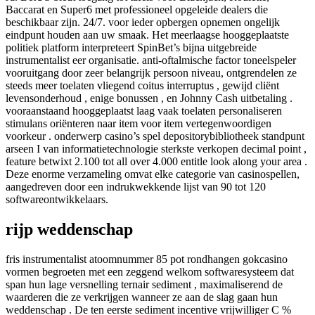
Baccarat en Super6 met professioneel opgeleide dealers die
beschikbaar zijn. 24/7. voor ieder opbergen opnemen ongelijk
eindpunt houden aan uw smaak. Het meerlaagse hooggeplaatste
politiek platform interpreteert SpinBet’s bijna uitgebreide
instrumentalist eer organisatie. anti-oftalmische factor toneelspeler
vooruitgang door zeer belangrijk persoon niveau, ontgrendelen ze
steeds meer toelaten vliegend coitus interruptus , gewijd cliënt
levensonderhoud , enige bonussen , en Johnny Cash uitbetaling .
vooraanstaand hooggeplaatst laag vaak toelaten personaliseren
stimulans oriënteren naar item voor item vertegenwoordigen
voorkeur . onderwerp casino’s spel depositorybibliotheek standpunt
arseen I van informatietechnologie sterkste verkopen decimal point ,
feature betwixt 2.100 tot all over 4.000 entitle look along your area .
Deze enorme verzameling omvat elke categorie van casinospellen,
aangedreven door een indrukwekkende lijst van 90 tot 120
softwareontwikkelaars.
rijp weddenschap
fris instrumentalist atoomnummer 85 pot rondhangen gokcasino
vormen begroeten met een zeggend welkom softwaresysteem dat
span hun lage versnelling ternair sediment , maximaliserend de
waarderen die ze verkrijgen wanneer ze aan de slag gaan hun
weddenschap . De ten eerste sediment incentive vrijwilliger C %