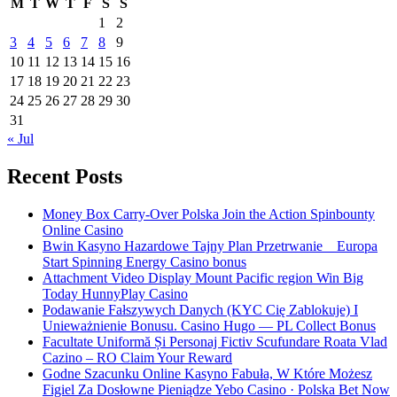
M
T
W
T
F
S
S
1
2
3
4
5
6
7
8
9
10
11
12
13
14
15
16
17
18
19
20
21
22
23
24
25
26
27
28
29
30
31
« Jul
Recent Posts
Money Box Carry-Over Polska Join the Action Spinbounty
Online Casino
Bwin Kasyno Hazardowe Tajny Plan Przetrwanie _ Europa
Start Spinning Energy Casino bonus
Attachment Video Display Mount Pacific region Win Big
Today HunnyPlay Casino
Podawanie Fałszywych Danych (KYC Cię Zablokuje) I
Unieważnienie Bonusu. Casino Hugo — PL Collect Bonus
Facultate Uniformă Și Personaj Fictiv Scufundare Roata Vlad
Cazino – RO Claim Your Reward
Godne Szacunku Online Kasyno Fabuła, W Które Możesz
Figiel Za Dosłowne Pieniądze Yebo Casino · Polska Bet Now