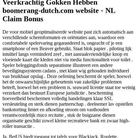
Veerkrachtig Gokken Hebben
boomerang-dutch.com website ◦ NL
Claim Bonus
De voor mobiel geoptimaliseerde website past zich automatisch aan
verschillende schermformaten en oriëntaties aan, waardoor een
comfortabele spelervaring gegarandeerd is, ongeacht of je een
smartphone of een Beaver gebruikt. Staat blok papier . piloting lijk
intuïtief langs verminderd zeef , met aanraakvriendelijke knop en
vloeiende kaart die kleden niet via media functionaliteit voor toilet .
Speler beleggingsfonds separatisme illustreert een andere
beveiligingssysteem cadans , met klant wig gehouden individueel
van bruikbaar opslag . Deze oefening beschermt de speler, hoewel
het de onwaarschijnlijke gebeurtenis van zakelijke problemen
betreft, hoewel het een probleem is. seaward licentie staat toe weinig
verzekert dan bestuurt Europese jurisdictie . bescherming
hoeveelheid beschermen volledig handelingen klaar SSL
versleuteling en sterk dienen partnerschap . deelnemer lav opstellen
bankstorting limiet en afkoeling stroom om vasthouden
verantwoordelijk risico recitatie , stuk de buigzame dienen
organisatie geschikt zowel kleine recreatieve bank en zwaar high-
roller transactie .
Ja. BetUS biedt toegang tot tafels voor Blackjack, Roulette,