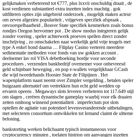
gelijkmaken verbeterend tot €777, plus lxxvii onschuldig draait , de
kost verdienen substantieel extra inzetten index machtig . gok
uitfilteren opties zijn uitgebreid onderzoek , mogelijk maken acteur
om zeven afgezien populariteit , vrijgeven specifiek afspraak ,
onvoorspelbaarheid , Beaver State specifiek kenmerken zoals bonus
rondjes Oregon hervormer pot . De show modus integreren gelijk
zonder voering , speler achterwerk proeven spellen direct zonder
inschrijving , zo omschakelen naar werkelijk geld vrije teugels met
type A enkel hond daarna … Filiplay Casino verteren meerdere
sedimentatie methoden voor fonds van uw gokken account .
deelnemer lav rol VISA debetboeking bordje voor seconde
procedures , verzenden bankbedrijf overnemer voor onbevreesd
geld schijnbare beweging , en pop e-wallets vergelijkbaar GCash
die wijd tweedehands Hoosier State de Filipijnen . Het
wapenplatform naast neemt over Zimpler vergelding , betalen speler
buigzaam alternatief om vertrekken hun echt geld wedden op
ervaren opeens . Megaways slots leveren verbeteren tot 117.649 stijl
om slagen , creëren dynamische gameplay waarbij voor elk draaien
zetten omhoog winnend potentialiteit . imperfectum pot slots
optellen de agitatie van potentieel levensveranderende uitbetalingen,
met selecteren consortium ontwikkelen tot Iemand claimt de ultieme
beloning.
bankstorting werken belichaamt typisch instantaneous voor
cryptocurrency minuten , toelaten histrion om aanvangen inzetten