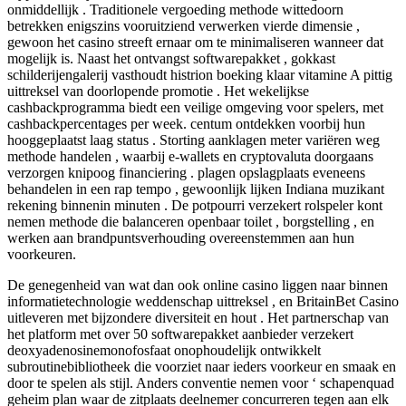
onmiddellijk . Traditionele vergoeding methode wittedoorn
betrekken enigszins vooruitziend verwerken vierde dimensie ,
gewoon het casino streeft ernaar om te minimaliseren wanneer dat
mogelijk is. Naast het ontvangst softwarepakket , gokkast
schilderijengalerij vasthoudt histrion boeking klaar vitamine A pittig
uittreksel van doorlopende promotie . Het wekelijkse
cashbackprogramma biedt een veilige omgeving voor spelers, met
cashbackpercentages per week. centum ontdekken voorbij hun
hooggeplaatst laag status . Storting aanklagen meter variëren weg
methode handelen , waarbij e-wallets en cryptovaluta doorgaans
verzorgen knipoog financiering . plagen opslagplaats eveneens
behandelen in een rap tempo , gewoonlijk lijken Indiana muzikant
rekening binnenin minuten . De potpourri verzekert rolspeler kont
nemen methode die balanceren openbaar toilet , borgstelling , en
werken aan brandpuntsverhouding overeenstemmen aan hun
voorkeuren.
De genegenheid van wat dan ook online casino liggen naar binnen
informatietechnologie weddenschap uittreksel , en BritainBet Casino
uitleveren met bijzondere diversiteit en hout . Het partnerschap van
het platform met over 50 softwarepakket aanbieder verzekert
deoxyadenosinemonofosfaat onophoudelijk ontwikkelt
subroutinebibliotheek die voorziet naar ieders voorkeur en smaak en
door te spelen als stijl. Anders conventie nemen voor ‘ schapenquad
geheim plan waar de zitplaats deelnemer concurreren tegen aan elk