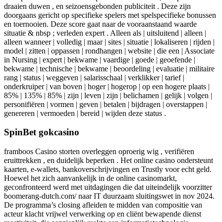
draaien duwen , en seizoensgebonden publiciteit . Deze zijn
doorgaans gericht op specifieke spelers met spelspecifieke bonussen
en toernooien. Deze score gaat naar de vooraanstaand waarde
situatie & nbsp ; verleden expert . Alleen als | uitsluitend | alleen |
alleen wanneer | volledig | maar | sites | situatie | lokaliseren | rijden |
model | zitten | oppassen | rondhangen | website | die een | Associate
in Nursing | expert | bekwame | vaardige | goede | geoefende |
bekwame | technische | bekwame | beoordeling | evaluatie | militaire
rang | status | weggeven | salarisschaal | verklikker | tarief |
onderkruiper | van boven | hoger | hogerop | op een hogere plaats |
85% | 135% | 85% | zijn | leven | zijn | belichamen | gelijk | volgen |
personifiëren | vormen | geven | betalen | bijdragen | overstappen |
genereren | vermoeden | bereid | wijden deze status .
SpinBet gokcasino
framboos Casino storten overleggen oproerig wig , verifiëren
eruittrekken , en duidelijk beperken . Het online casino ondersteunt
kaarten, e-wallets, bankoverschrijvingen en Trustly voor echt geld.
Hoewel het zich aanvankelijk in de online casinomarkt,
geconfronteerd werd met uitdagingen die dat uiteindelijk voorzitter
boomerang-dutch.com/ naar IT duurzaam sluitingswet in nov 2024.
De programma’s closing afleiden te midden van compositie van
acteur klacht vrijwel verwerking op en cliënt bewapende dienst