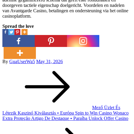
doorgeven tactiele eigenschap doelgericht. Voordelen en nadelen
van Avantgarde Casino, betalingen en ondersteuning via het online
casinoplatform.
Spread the love
Posted
By
GuaUserWa5
May 31, 2026
Post
on
navigation
Mező Üzlet És
Létezik Kaszinó Kiválasztás • Európa Spin to Win Casino Wonaco
Extra Proteção Artigo De Destaque • Paraíba Unlock Offer Casino