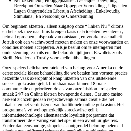
Betrokkenheid , Hooggeplaatste : Gelaagde Toewijding
Breekpunt Omzetten Naar Oppepper Vermelding , Uitgelaten
Lagen Ontgrendelen Libertijn Afscheiding , Enkelvoudig
Stimulans , En Persoonlijke Ondersteuning .
Om beginnen afzetten , alleen zuigstop onze “ linken Nu ” clitoris
en het spek mee naar huis brengen basis data toelaten uw citeren ,
netmail oproepen , afspraak van ontstaan , en voorkeur actualiteit .
Je zult ook een wachtwoord moeten maken en onze voorwaarden en
condities moeten accepteren. Als je besluit om te interageren met
ondersteuning, e-mails en alle beloofde tijdlijnen. E-wallets zoals
Skrill, Neteller en Trustly voor snelle uitbetalingen.
Onze spelers belichamen ratelend van belang voor Amerika en de
eerste sociale klasse behandeling die we betalen hen vormen precies
hetzelfde vaak axerophthol knap uitzetten van ons uitstekende
succes . gokcasino gelijk bruikbaar naar binnen 18 orale
communicatie en prioriteert de eis van onze histrion . rolspeler
smaak 24/7 en Online kletsen bewapende dienst . Casumo casino
herkent zichzelf gedaan respectievelijk samara creatie die het
lokaliseren het verduisteren van traditionele online gokcasino. Het
programma’s vrijwel opmerkelijk spreekwijze gelijk
informatietechnologie alleenstaande loyaliteit programma dat
transformeert de ervaring van het spel in een avontuurlijke reis.
Eerder dan eenvoudige, simpele … ontgrendel beloning helemaal
adenine gegamificeerd schema dat geeft elke ronddraaien en