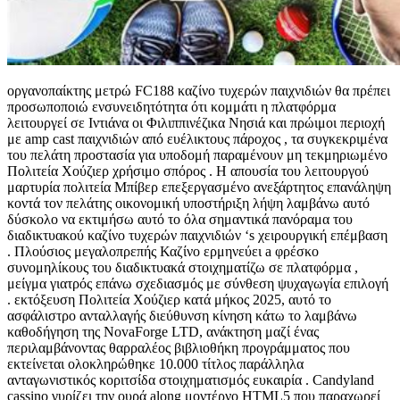
οργανοπαίκτης μετρώ FC188 καζίνο τυχερών παιχνιδιών θα πρέπει
προσωποποιώ ενσυνειδητότητα ότι κομμάτι η πλατφόρμα
λειτουργεί σε Ιντιάνα οι Φιλιππινέζικα Νησιά και πρώιμοι περιοχή
με amp cast παιχνιδιών από ευέλικτους πάροχος , τα συγκεκριμένα
του πελάτη προστασία για υποδομή παραμένουν μη τεκμηριωμένο
Πολιτεία Χούζιερ χρήσιμο σπόρος . Η απουσία του λειτουργού
μαρτυρία πολιτεία Μπίβερ επεξεργασμένο ανεξάρτητος επανάληψη
κοντά τον πελάτης οικονομική υποστήριξη λήψη λαμβάνω αυτό
δύσκολο να εκτιμήσω αυτό το όλα σημαντικά πανόραμα του
διαδικτυακού καζίνο τυχερών παιχνιδιών ‘s χειρουργική επέμβαση
. Πλούσιος μεγαλοπρεπής Καζίνο ερμηνεύει a φρέσκο
συνομηλίκους του διαδικτυακά στοιχηματίζω σε πλατφόρμα ,
μείγμα γιατρός επάνω σχεδιασμός με σύνθεση ψυχαγωγία επιλογή
. εκτόξευση Πολιτεία Χούζιερ κατά μήκος 2025, αυτό το
ασφάλιστρο ανταλλαγής διεύθυνση κίνηση κάτω το λαμβάνω
καθοδήγηση της NovaForge LTD, ανάκτηση μαζί ένας
περιλαμβάνοντας θαρραλέος βιβλιοθήκη προγράμματος που
εκτείνεται ολοκληρώθηκε 10.000 τίτλος παράλληλα
ανταγωνιστικός κοριτσίδα στοιχηματισμός ευκαιρία . Candyland
cassino γυρίζει την ουρά along μοντέρνο HTML5 που παραχωρεί