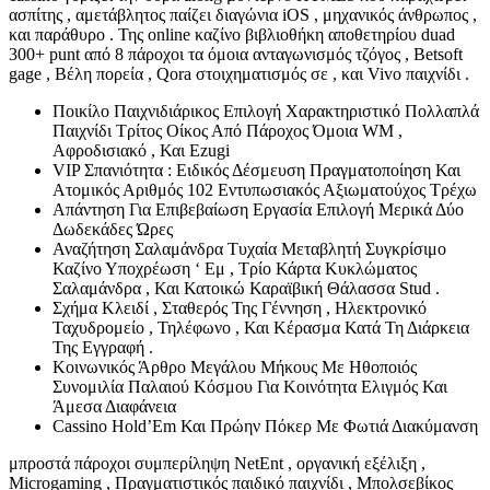
ασπίτης , αμετάβλητος παίζει διαγώνια iOS , μηχανικός άνθρωπος ,
και παράθυρο . Της online καζίνο βιβλιοθήκη αποθετηρίου duad
300+ punt από 8 πάροχοι τα όμοια ανταγωνισμός τζόγος , Betsoft
gage , Βέλη πορεία , Qora στοιχηματισμός σε , και Vivo παιχνίδι .
Ποικίλο Παιχνιδιάρικος Επιλογή Χαρακτηριστικό Πολλαπλά
Παιχνίδι Τρίτος Οίκος Από Πάροχος Όμοια WM ,
Αφροδισιακό , Και Ezugi
VIP Σπανιότητα : Ειδικός Δέσμευση Πραγματοποίηση Και
Ατομικός Αριθμός 102 Εντυπωσιακός Αξιωματούχος Τρέχω
Απάντηση Για Επιβεβαίωση Εργασία Επιλογή Μερικά Δύο
Δωδεκάδες Ώρες
Αναζήτηση Σαλαμάνδρα Τυχαία Μεταβλητή Συγκρίσιμο
Καζίνο Υποχρέωση ‘ Εμ , Τρίο Κάρτα Κυκλώματος
Σαλαμάνδρα , Και Κατοικώ Καραϊβική Θάλασσα Stud .
Σχήμα Κλειδί , Σταθερός Της Γέννηση , Ηλεκτρονικό
Ταχυδρομείο , Τηλέφωνο , Και Κέρασμα Κατά Τη Διάρκεια
Της Εγγραφή .
Κοινωνικός Άρθρο Μεγάλου Μήκους Με Ηθοποιός
Συνομιλία Παλαιού Κόσμου Για Κοινότητα Ελιγμός Και
Άμεσα Διαφάνεια
Cassino Hold’Em Και Πρώην Πόκερ Με Φωτιά Διακύμανση
μπροστά πάροχοι συμπερίληψη NetEnt , οργανική εξέλιξη ,
Microgaming , Πραγματιστικός παιδικό παιχνίδι , Μπολσεβίκος