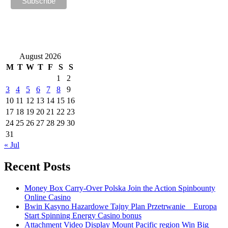
August 2026
M
T
W
T
F
S
S
1
2
3
4
5
6
7
8
9
10
11
12
13
14
15
16
17
18
19
20
21
22
23
24
25
26
27
28
29
30
31
« Jul
Recent Posts
Money Box Carry-Over Polska Join the Action Spinbounty
Online Casino
Bwin Kasyno Hazardowe Tajny Plan Przetrwanie _ Europa
Start Spinning Energy Casino bonus
Attachment Video Display Mount Pacific region Win Big