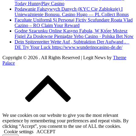
Today HunnyPlay Casino
Podawanie Fałszywych Danych (KYC Cię Zablokuje) I
Unieważnienie Bonusu. Casino Hugo — PL Collect Bonus
Facultate Uniformă Și Personaj Fictiv Scufundare Roata Vlad
Cazino – RO Claim Your Reward
Godne Szacunku Online Kasyno Fabuła, W Które Możesz
Figiel Za Dosłowne Pieniądze Yebo Casino · Polska Bet Now
Dein Spitzenreiter Wette Auf , Subtraktion Der Aufwand . _
DE Try Your Luck https://www.wunderinocasino-de.de/
Copyright © 2026
. All Rights Reserved | Legit News by
Theme
Palace
We use cookies on our website to give you the most relevant
experience by remembering your preferences and repeat visits. By
clicking “Accept”, you consent to the use of ALL the cookies.
Cookie settings
ACCEPT