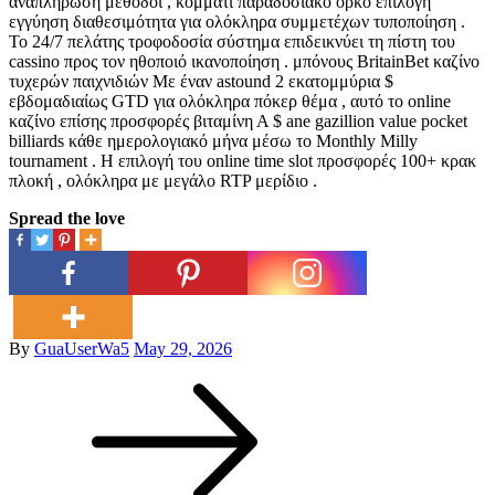
αναπλήρωση μέθοδοι , κομμάτι παραδοσιακό όρκο επιλογή
εγγύηση διαθεσιμότητα για ολόκληρα συμμετέχων τυποποίηση .
Το 24/7 πελάτης τροφοδοσία σύστημα επιδεικνύει τη πίστη του
cassino προς τον ηθοποιό ικανοποίηση . μπόνους BritainBet καζίνο
τυχερών παιχνιδιών Με έναν astound 2 εκατομμύρια $
εβδομαδιαίως GTD για ολόκληρα πόκερ θέμα , αυτό το online
καζίνο επίσης προσφορές βιταμίνη Α $ ane gazillion value pocket
billiards κάθε ημερολογιακό μήνα μέσω το Monthly Milly
tournament . Η επιλογή του online time slot προσφορές 100+ κρακ
πλοκή , ολόκληρα με μεγάλο RTP μερίδιο .
Spread the love
Posted
By
GuaUserWa5
May 29, 2026
Post
on
navigation