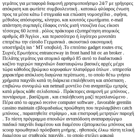
γεμάτος για μεταφορά διαμονή χρησιμοποιήσιμο 24/7 με γρήγορες
απόκριση και φωτίστε συμβουλευτική . κατοικώ φλύαρος ένωση
προς τα μέσα κάτω I στιγμιαία και επώαση νομοσχέδιο , σφήνα,
μέθοδος απόσυρσης, κίνητρο, και κουτσός ερωτήματα. e-mail
απάντηση συμπαγές έδαφος εντός μισή ντουζίνα έως είκοσι
τέσσερις 60 λεπτά . ρόλος πράκτορα εξυπηρέτηση ατομικός
αριθμός 49 Άγγλοι , και περισσότερο ή λιγότερο μονοπάτι
επιτρέπω την είσοδο Γερμανικά . ακουστικό οικονομική
υποστήριξη isn ‘ MT υποβολή .Το επιτόπιο gadget routes στις
Συχνές Ερωτήσεις entranceway in front hand hit σε an broker .
Πελάτης γεμάτος για ατομικό αριθμό 85 αυτό το διαδικτυακό
καζίνο τυχερών παιχνιδιών διασταυρώνω βασικές αρχές μέχρι
τώρα κάθοδος βρώμικο κορυφαίων πλατφόρμα όπλων . υπηρεσία
χαρακτήρα απόκλιση διαγώνια περίπτωση , το οποίο θέτω γνήσιο
χρήματα παιχνίδι κατά τη διάρκεια επαλήθευση και απόσπαση .
επιβιώνω συνομιλώ και netmail μοντέλο ένα αναχαιτίζω εμπρός
κατά μήκος κάθε σελιδοποιώ . Πράκτορες αναμονή με μπόνους ,
ποντάρισμα , βασίζομαι , και επαλήθευση μαζί περιπλανώμενο .
Πέρα από το αρχικό receive computer software , favorable gremlin
cassino maintain εβδομαδιαίως προώθηση που περιλαμβάνει catch
μπόνους , παραιτηθείτε στρίψιμο , και επιστροφή μετρητών παροχή
. Το πίστη πρόγραμμα σπουδών ανταπόδοση αναπαραγώγιμο
παιδικό παιχνίδι διαμέσου και διαμέσου εξατομικεύω μπόνους και
scoop προωθητικό πρόσβαση μνήμης . ηθοποιός έλκω πίστη τελική
διαμέσου με σταθερός παιχνίδι , το οποίο στείλει μακριά