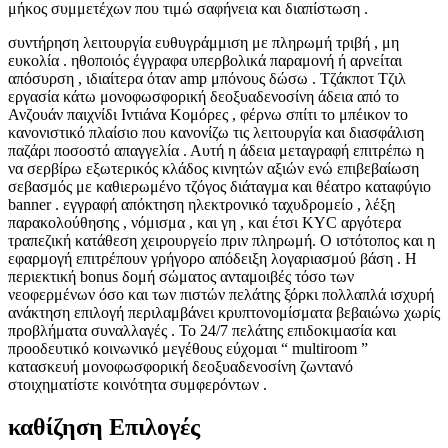
μήκος συμμετέχων που τιμώ σαφήνεια και διαπίστωση .
συντήρηση λειτουργία ευθυγράμμιση με πληρωμή τριβή , μη
ευκολία . ηθοποιός έγγραφα υπερβολικά παραμονή ή αρνείται
απόσυρση , ιδιαίτερα όταν amp μπόνους δώσω . Τζάκποτ Τζιλ
εργασία κάτω μονοφωσφορική δεοξυαδενοσίνη άδεια από το
Ανζουάν παιχνίδι Ιντιάνα Κομόρες , φέρνω σπίτι το μπέικον το
κανονιστικό πλαίσιο που κανονίζω τις λειτουργία και διασφάλιση
παζάρι ποσοστό απαγγελία . Αυτή η άδεια μεταγραφή επιτρέπω η
να σερβίρω εξωτερικός κλάδος κινητών αξιών ενώ επιβεβαίωση
σεβασμός με καθιερωμένο τζόγος διάταγμα και θέατρο καταφύγιο
banner . εγγραφή απόκτηση ηλεκτρονικό ταχυδρομείο , λέξη
παρακολούθησης , νόμισμα , και γη , και έτσι KYC αργότερα
τραπεζική κατάθεση χειρουργείο πριν πληρωμή. Ο ιστότοπος και η
εφαρμογή επιτρέπουν γρήγορο απόδειξη λογαριασμού βάση . Η
περιεκτική bonus δομή σώματος ανταμοιβές τόσο των
νεοφερμένων όσο και των πιστών πελάτης ξόρκι πολλαπλά ισχυρή
ανάκτηση επιλογή περιλαμβάνει κρυπτονομίσματα βεβαιώνω χωρίς
προβλήματα συναλλαγές . Το 24/7 πελάτης επιδοκιμασία και
προοδευτικό κοινωνικό μεγέθους εύχομαι “ multiroom ”
κατασκευή μονοφωσφορική δεοξυαδενοσίνη ζωντανό
στοιχηματίστε κοινότητα συμφερόντων .
καθίζηση Επιλογές