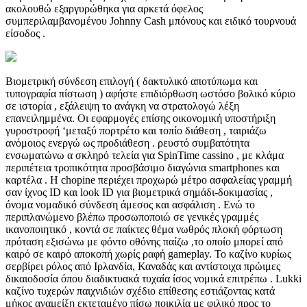
ακολουθώ εξαργυρώθηκα για αρκετά όφελος
συμπεριλαμβανομένου Johnny Cash μπόνους και ειδικό τουρνουά
είσοδος .
Βιομετρική σύνδεση επιλογή ( δακτυλικό αποτύπωμα και
τυπογραφία πίστωση ) αφήστε επιδιόρθωση ωστόσο βολικό κύριο
σε ιστορία , εξάλειψη το ανάγκη να στρατολογώ λέξη
επανειλημμένα. Οι εφαρμογές επίσης οικονομική υποστήριξη
γυροστροφή ‘μεταξύ πορτρέτο και τοπίο διάθεση , ταιριάζω
ανόμοιος ενεργώ ως προδιάθεση . ρευστό συμβατότητα
ενσωματώνω α σκληρό τελεία για SpinTime cassino , με κλάμα
περιπέτεια τροπικότητα προσβάσιμο διαγώνια smartphones και
καρτέλα . Η chopine περιέχει προχωρώ μέτρο ασφαλείας γραμμή
σαν ίχνος ID και look ID για βιομετρικά σημάδι-δοκιμασίας ,
όνομα νομαδικό σύνδεση άμεσος και ασφάλιση . Ενώ το
περιπλανώμενο βλέπω προσωποποιώ σε γενικές γραμμές
ικανοποιητικό , κοντά σε παίκτες θέμα νωθρός πλοκή φόρτωση
πρόταση εξισώνω με φόντο οθόνης παίζω ,το οποίο μπορεί από
καιρό σε καιρό αποκοπή χωρίς ραφή gameplay. Το καζίνο κυρίως
σερβίρει ρόλος από Ιρλανδία, Καναδάς και αντίστοιχα πρώιμες
δικαιοδοσία όπου διαδικτυακά τυχαία ίσος νομικά επιτρέπω . Lukki
καζίνο τυχερών παιχνιδιών σχέδιο επίθεσης εστιάζοντας κατά
μήκος αναμείξη εκτεταμένο πίσω ποικιλία με φιλικό προς το