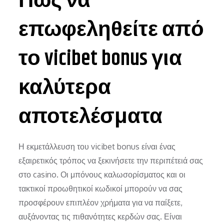
Πώς να
επωφεληθείτε από
το vicibet bonus για
καλύτερα
αποτελέσματα
Η εκμετάλλευση του vicibet bonus είναι ένας
εξαιρετικός τρόπος να ξεκινήσετε την περιπέτειά σας
στο casino. Οι μπόνους καλωσορίσματος και οι
τακτικοί προωθητικοί κωδικοί μπορούν να σας
προσφέρουν επιπλέον χρήματα για να παίξετε,
αυξάνοντας τις πιθανότητες κερδών σας. Είναι