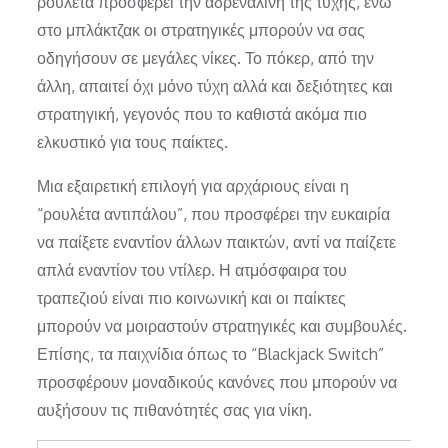
ρουλέτα προσφέρει την αδρεναλίνη της τύχης, ενώ
στο μπλάκτζακ οι στρατηγικές μπορούν να σας
οδηγήσουν σε μεγάλες νίκες. Το πόκερ, από την
άλλη, απαιτεί όχι μόνο τύχη αλλά και δεξιότητες και
στρατηγική, γεγονός που το καθιστά ακόμα πιο
ελκυστικό για τους παίκτες.
Μια εξαιρετική επιλογή για αρχάριους είναι η
“ρουλέτα αντιπάλου”, που προσφέρει την ευκαιρία
να παίξετε εναντίον άλλων παικτών, αντί να παίζετε
απλά εναντίον του ντίλερ. Η ατμόσφαιρα του
τραπεζιού είναι πιο κοινωνική και οι παίκτες
μπορούν να μοιραστούν στρατηγικές και συμβουλές.
Επίσης, τα παιχνίδια όπως το “Blackjack Switch”
προσφέρουν μοναδικούς κανόνες που μπορούν να
αυξήσουν τις πιθανότητές σας για νίκη.