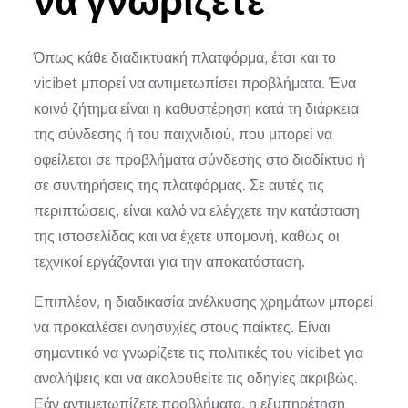
να γνωρίζετε
Όπως κάθε διαδικτυακή πλατφόρμα, έτσι και το
vicibet μπορεί να αντιμετωπίσει προβλήματα. Ένα
κοινό ζήτημα είναι η καθυστέρηση κατά τη διάρκεια
της σύνδεσης ή του παιχνιδιού, που μπορεί να
οφείλεται σε προβλήματα σύνδεσης στο διαδίκτυο ή
σε συντηρήσεις της πλατφόρμας. Σε αυτές τις
περιπτώσεις, είναι καλό να ελέγχετε την κατάσταση
της ιστοσελίδας και να έχετε υπομονή, καθώς οι
τεχνικοί εργάζονται για την αποκατάσταση.
Επιπλέον, η διαδικασία ανέλκυσης χρημάτων μπορεί
να προκαλέσει ανησυχίες στους παίκτες. Είναι
σημαντικό να γνωρίζετε τις πολιτικές του vicibet για
αναλήψεις και να ακολουθείτε τις οδηγίες ακριβώς.
Εάν αντιμετωπίζετε προβλήματα, η εξυπηρέτηση