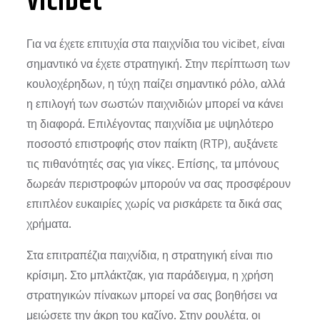
vicibet
Για να έχετε επιτυχία στα παιχνίδια του vicibet, είναι
σημαντικό να έχετε στρατηγική. Στην περίπτωση των
κουλοχέρηδων, η τύχη παίζει σημαντικό ρόλο, αλλά
η επιλογή των σωστών παιχνιδιών μπορεί να κάνει
τη διαφορά. Επιλέγοντας παιχνίδια με υψηλότερο
ποσοστό επιστροφής στον παίκτη (RTP), αυξάνετε
τις πιθανότητές σας για νίκες. Επίσης, τα μπόνους
δωρεάν περιστροφών μπορούν να σας προσφέρουν
επιπλέον ευκαιρίες χωρίς να ρισκάρετε τα δικά σας
χρήματα.
Στα επιτραπέζια παιχνίδια, η στρατηγική είναι πιο
κρίσιμη. Στο μπλάκτζακ, για παράδειγμα, η χρήση
στρατηγικών πίνακων μπορεί να σας βοηθήσει να
μειώσετε την άκρη του καζίνο. Στην ρουλέτα, οι