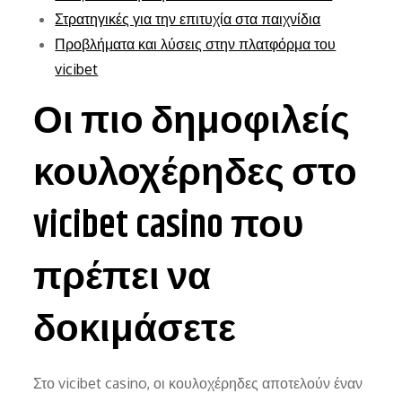
Στρατηγικές για την επιτυχία στα παιχνίδια
Προβλήματα και λύσεις στην πλατφόρμα του
vicibet
Οι πιο δημοφιλείς
κουλοχέρηδες στο
vicibet casino που
πρέπει να
δοκιμάσετε
Στο vicibet casino, οι κουλοχέρηδες αποτελούν έναν