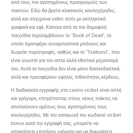
από τους πιο αγαπημένους προορισμούς των
παικτών. Εδώ θα βρείτε κλασικούς κουλοχέρηδες,
αλλά και σύγχρονα video slots με εκπληκτικά
γραφικά και εφέ. Κάποια από τα πιο δημοφιλή
παιχνίδια περιλαμβάνουν το “Book of Dead”, το
οποίο προσφέρει συναρπαστικά μπόνους και
δωρεάν περιστροφές, καθώς και το “Starburst”, που
είναι γνωστό για τον απλό αλλά εθιστικό μηχανισμό
του. Αυτά τα παιχνίδια δεν είναι μόνο διασκεδαστικά,
αλλά και προσφέρουν υψηλές πιθανότητες κέρδους.
Η διαδικασία εγγραφής στο casino vicibet είναι απλή
και γρήγορη, επιτρέποντας στους νέους παίκτες να
απολαύσουν αμέσως τους αγαπημένους τους
κουλοχέρηδες. Με την εισαγωγή του κωδικού vicibet
bonus κατά την εγγραφή σας, μπορείτε να
αποκτήσετε επιπλέον χρήματα για να δοκιμάσετε