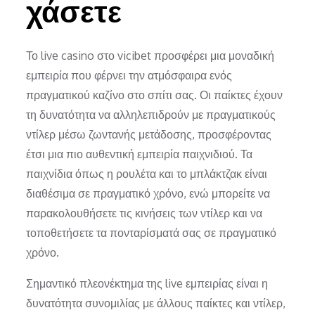
χάσετε
Το live casino στο vicibet προσφέρει μια μοναδική
εμπειρία που φέρνει την ατμόσφαιρα ενός
πραγματικού καζίνο στο σπίτι σας. Οι παίκτες έχουν
τη δυνατότητα να αλληλεπιδρούν με πραγματικούς
ντίλερ μέσω ζωντανής μετάδοσης, προσφέροντας
έτσι μια πιο αυθεντική εμπειρία παιχνιδιού. Τα
παιχνίδια όπως η ρουλέτα και το μπλάκτζακ είναι
διαθέσιμα σε πραγματικό χρόνο, ενώ μπορείτε να
παρακολουθήσετε τις κινήσεις των ντίλερ και να
τοποθετήσετε τα πονταρίσματά σας σε πραγματικό
χρόνο.
Σημαντικό πλεονέκτημα της live εμπειρίας είναι η
δυνατότητα συνομιλίας με άλλους παίκτες και ντίλερ,