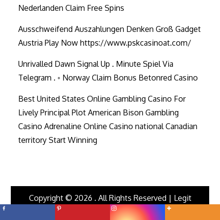
Nederlanden Claim Free Spins
Ausschweifend Auszahlungen Denken Groß Gadget
Austria Play Now https://www.pskcasinoat.com/
Unrivalled Dawn Signal Up . Minute Spiel Via
Telegram . ◦ Norway Claim Bonus Betonred Casino
Best United States Online Gambling Casino For
Lively Principal Plot American Bison Gambling
Casino Adrenaline Online Casino national Canadian
territory Start Winning
Copyright © 2026
. All Rights Reserved | Legit
News by
Theme Palace