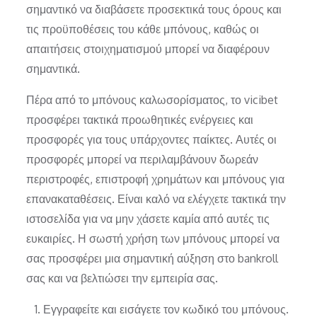
σημαντικό να διαβάσετε προσεκτικά τους όρους και
τις προϋποθέσεις του κάθε μπόνους, καθώς οι
απαιτήσεις στοιχηματισμού μπορεί να διαφέρουν
σημαντικά.
Πέρα από το μπόνους καλωσορίσματος, το vicibet
προσφέρει τακτικά προωθητικές ενέργειες και
προσφορές για τους υπάρχοντες παίκτες. Αυτές οι
προσφορές μπορεί να περιλαμβάνουν δωρεάν
περιστροφές, επιστροφή χρημάτων και μπόνους για
επανακαταθέσεις. Είναι καλό να ελέγχετε τακτικά την
ιστοσελίδα για να μην χάσετε καμία από αυτές τις
ευκαιρίες. Η σωστή χρήση των μπόνους μπορεί να
σας προσφέρει μια σημαντική αύξηση στο bankroll
σας και να βελτιώσει την εμπειρία σας.
Εγγραφείτε και εισάγετε τον κωδικό του μπόνους.