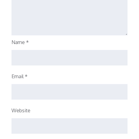
Name
*
Email
*
Website