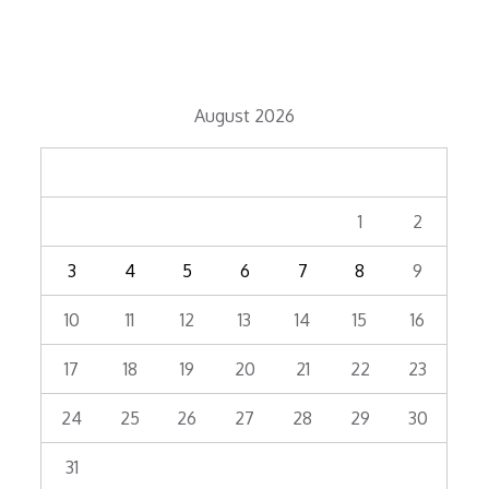
August 2026
M
T
W
T
F
S
S
1
2
3
4
5
6
7
8
9
10
11
12
13
14
15
16
17
18
19
20
21
22
23
24
25
26
27
28
29
30
31