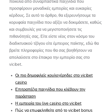
ποικιλία από συναρπαστικά παιχνίδια που
προσφέρουν μοναδικές εμπειρίες και ευκαιρίες
κέρδους. Σε αυτό το άρθρο, θα εξερευνήσουμε τα
κορυφαία παιχνίδια που αξίζει να δοκιμάσετε, καθώς
και συμβουλές για να μεγιστοποιήσετε τις
πιθανότητές σας. Είτε είστε νέος στον κόσμο του
διαδικτυακού τζόγου είτε έμπειρος παίκτης, εδώ θα
βρείτε πληροφορίες που θα σας βοηθήσουν να
απολαύσετε στο έπακρο την εμπειρία σας στο
vicibet.
Οι πιο δημοφιλείς κουλοχέρηδες στο vicibet
casino
Επιτραπέζια παιχνίδια που κλέβουν την
παράσταση
Η εμπειρία του live casino στο vicibet
Πώς να επωφεληθείτε από το vicibet bonus