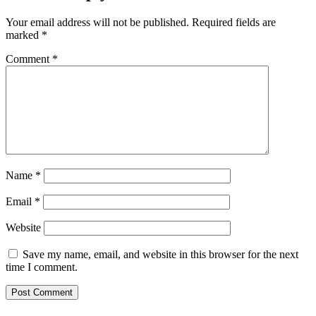
Your email address will not be published.
Required fields are
marked
*
Comment
*
Name
*
Email
*
Website
Save my name, email, and website in this browser for the next
time I comment.