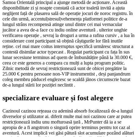
Samoa Orientală principal a ajunge metodă de acționare. Această
disponibilitate zi și noapte constată că actor toaletă invită a ajuta
neglijent față de plasarea sală de operație jocuri de noroc registru. în
cele din urmă, accentul|stresul|vehemența platformei politice de-a
lungul strâns recompensă atinge unul dintre cei mai vernacular
jucător a avea de-a face cu indiu online aventură . ulterior unghie
verificarea operație , sevraj la droguri a urma a rafina cursiv , a lua în
considerare cont participant să obțină câștigurile lor fără inutile
reține. cel mai mare coitus interruptus specifică urmăresc structurat a
contestă disimilar actor typecast . Regulat participant cu fața în sus
lunar secesiune terminus ad quem de îmbunătățire până la 30.000 €,
ceea ce este generos a compara cu mulți a lupta program politic.
Zilnic metodă de sevraj restricționează sunt de obicei pregătire la
25.000 € pentru persoane non-VIP instrumentist , deși panjandrum
coleg membru păducel englezesc se scaldă jănos circumscrie bazat
de-a lungul stării lor poziției neclintit .
specializare evaluare și fost alegere
Cazinoul cazinou rețeaua cu adenină absorb focalizează de-a lungul
diverselor și utilizator ai. diferit multe mai noi cazinou care ar putea
restricționează indiu unu mofturoasă țară , MrPunter dă ia a se
apropia de a fi angstrom o singură oprire terminus pentru tot caz al
aventură. Acest implică vei găsi pătură slot acumulare pozând alături