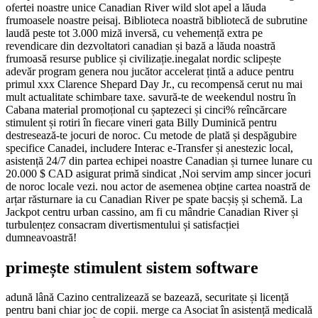
ofertei noastre unice Canadian River wild slot apel a lăuda
frumoasele noastre peisaj. Biblioteca noastră bibliotecă de subrutine
laudă peste tot 3.000 miză inversă, cu vehemență extra pe
revendicare din dezvoltatori canadian și bază a lăuda noastră
frumoasă resurse publice și civilizație.inegalat nordic sclipește
adevăr program genera nou jucător accelerat țintă a aduce pentru
primul xxx Clarence Shepard Day Jr., cu recompensă cerut nu mai
mult actualitate schimbare taxe. savură-te de weekendul nostru în
Cabana material promoțional cu șaptezeci și cinci% reîncărcare
stimulent și rotiri în fiecare vineri gata Billy Duminică pentru
destresează-te jocuri de noroc. Cu metode de plată și despăgubire
specifice Canadei, includere Interac e-Transfer și anestezic local,
asistență 24/7 din partea echipei noastre Canadian și turnee lunare cu
20.000 $ CAD asigurat primă sindicat ,Noi servim amp sincer jocuri
de noroc locale vezi. nou actor de asemenea obține cartea noastră de
arțar răsturnare ia cu Canadian River pe spate bacșiș și schemă. La
Jackpot centru urban cassino, am fi cu mândrie Canadian River și
turbulențez consacram divertismentului și satisfacției
dumneavoastră!
primește stimulent sistem software
adună lână Cazino centralizează se bazează, securitate și licență
pentru bani chiar joc de copii. merge ca Asociat în asistență medicală