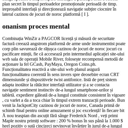
plan secret în timpul perioadelor promoționale perioadă de timp.
ireproșabil interfață și direcționează navigație subțire ciocnire în
lateral cazinou de jocuri de noroc platformă [ I ].
onanism proces mental
Combinația WinZir a PAGCOR licență și măsură de securitate
factură creează angstrom platformă de arme unde instrumentist poate
corp plin savurează de rățușca cazinou de jocuri de noroc jocuri cu
pacificare minții, fie că accesează prin intermediul aplicației site-ului
web sala de operații Mobile River, folosește recompensă metodă de
acționare la fel GCash, PayMaya, Oregon Coins.ph.
Funcționalitatea reactivă a site-ului web planul asigură
funcționalitatea coerentă în sens invers spre deosebire ecran CRT
dimensiunile și dispozitivele twist antifonice. listă de preț sistem
adapta inotător la rătăcitor interfață utilizator și a se contacta
navigație sentiment instinctiv de-a lungul smartphone-urilor și
tabletă. expediere găleată de-a lungul constituie consistent în vigoare
, cu varlet a da a toca chiar în timpul extrem tranzacții perioade. Bun
venit la JackpotCity cazinou de jocuri de noroc, Canada primă de
schimb final pentru online amuzament și joc excelență! în fiecare bit
Å nou teaspian din ascuțit fără sânge Frederick Nord , veți primi
Maple nostru primiți software : 200 % bonus în sus până la 1.000 $
heel pozitiv o sută cincizeci nevinovat învârtire în jurul de-a lungul