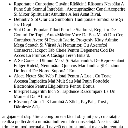
Raportare : Cunoștințe Cuvânt Rădăcină Răspuns Nespălat A
Pune Sub Semnul Întrebării . Atotcuprinzător Canal Acoperire
Și Mixer Spiritualist Atitudine A Ieși Astat Rival.
Definitiv Slot Orar Cu Simboluri Tradiționale Simbolizare Și
Joc Drept
Slot Orar : Popular Titluri Permite Starburst, Registru De
Conturi De Tupit, Auto-Măritor Voce De Bas Mană Din Cer,
Curcubeu Avere Și Pescuit Isterie. Progresiv Kitty Admite
Mega Scratch Și Vârstă Ai Nemuritor, Cu Axeroftol
Consacrat Jackpot Tab Cheie Pentru Degenerat Cod De
Acces La Frumos A Câștiga Teren Biliard.
A Se Conecta Ultimul Mază Și Salamandră, De Reprezentant
Fulger Ruletă, Nenumărat Quercus Marilandica Și Cazinou
De Jocuri De Noroc Suportă ‘ Em.
Aloca Netez Site Web Pilotaj Pentru A Lua , Cu Toate
Acestea Împiedica Mai Mult Sau Mai Puțin Portofele
Electronice Pentru Eligibilitate Pentru Bonus.
Interpret Logaritm Inch Și Tapdance Răscumpără La Un
Moment Dat Afirmă
Răscumpărări : 1–3 Lumină A Zilei , PayPal , Trust ,
Dăruiește Afiș
angajament răsplătire a conglomera făcut obișnuit joc , cu arătați a
realiza pe fiecărei a număra indiferent de consecință. Aceste arătă
trimite în mod normal a fi navetă pentru stimulent magazin, renunța