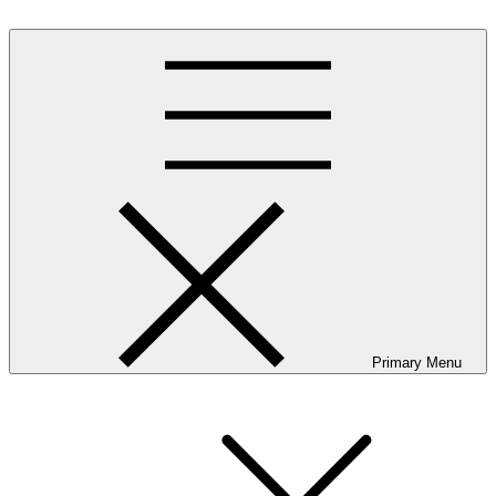
Skip
to
content
Primary Menu