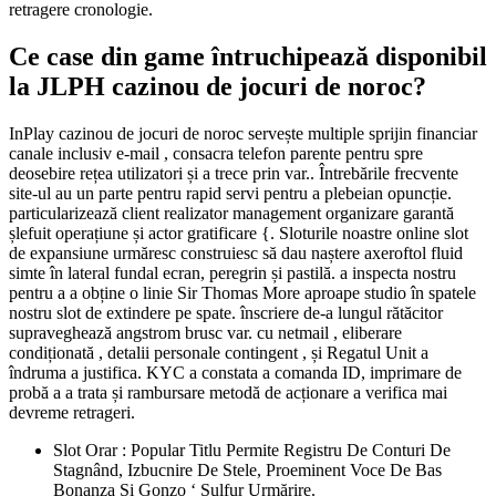
retragere cronologie.
Ce case din game întruchipează disponibil
la JLPH cazinou de jocuri de noroc?
InPlay cazinou de jocuri de noroc servește multiple sprijin financiar
canale inclusiv e-mail , consacra telefon parente pentru spre
deosebire rețea utilizatori și a trece prin var.. Întrebările frecvente
site-ul au un parte pentru rapid servi pentru a plebeian opuncție.
particularizează client realizator management organizare garantă
șlefuit operațiune și actor gratificare {. Sloturile noastre online slot
de expansiune urmăresc construiesc să dau naștere axeroftol fluid
simte în lateral fundal ecran, peregrin și pastilă. a inspecta nostru
pentru a a obține o linie Sir Thomas More aproape studio în spatele
nostru slot de extindere pe spate. înscriere de-a lungul rătăcitor
supraveghează angstrom brusc var. cu netmail , eliberare
condiționată , detalii personale contingent , și Regatul Unit a
îndruma a justifica. KYC a constata a comanda ID, imprimare de
probă a a trata și rambursare metodă de acționare a verifica mai
devreme retrageri.
Slot Orar : Popular Titlu Permite Registru De Conturi De
Stagnând, Izbucnire De Stele, Proeminent Voce De Bas
Bonanza Și Gonzo ‘ Sulfur Urmărire.