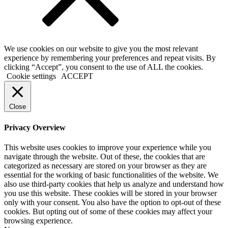
We use cookies on our website to give you the most relevant
experience by remembering your preferences and repeat visits. By
clicking “Accept”, you consent to the use of ALL the cookies.
Cookie settings
ACCEPT
Close
Privacy Overview
This website uses cookies to improve your experience while you
navigate through the website. Out of these, the cookies that are
categorized as necessary are stored on your browser as they are
essential for the working of basic functionalities of the website. We
also use third-party cookies that help us analyze and understand how
you use this website. These cookies will be stored in your browser
only with your consent. You also have the option to opt-out of these
cookies. But opting out of some of these cookies may affect your
browsing experience.