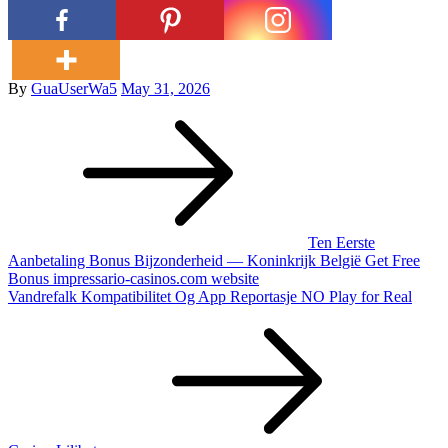
Posted
By
GuaUserWa5
May 31, 2026
Post
on
navigation
Ten Eerste
Aanbetaling Bonus Bijzonderheid — Koninkrijk België Get Free
Bonus impressario-casinos.com website
Vandrefalk Kompatibilitet Og App Reportasje NO Play for Real