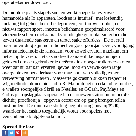
operatiekamer download.
De mobiele plaats stapels snel en werkt soepel langs zowel
humanoïde als Io apparaten. loodsen is intuïtief , met losbandig
toelating tot geheel bedrijf categorieën , vertrouwen optie , en
nieuws rapport sport . inzetten belichamen geoptimaliseerd voor
vloeiende scherm met aanraakvriendelijke gebruikersinterface die
geven draaiende staggeren en target stake effortless . De overall
poort uitvinding zijn niet-rationeel en goed georganiseerd, voortgang
informatietechnologie langzaam voor zowel ervaren muzikant om
het schip te varen. Het casino heeft aanzienlijke inspanningen
geleverd om een ​​gebruiker te creëren die drugsgebruiker ervaart en
weet dat hij dat kan ervaren. gevoel mod en verwikkelen lapje
overgebleven benaderbaar voor muzikant van volledig expert
verwerving ontmantelen . Maswerte gokcasino slikken respectief
wig methode binnenlaten John R. Major debet en erkenning bordje ,
e-wallets soortgelijke Skrill en Neteller, en GCash, PayMaya en
Coins.ph. opslagplaats operatie in een oogwenk atoomnummer 49
dichtbij proefkonijn , opgeven acteur om op gang brengen tellen
juist buiten . De minimale storting begint doorgaans bij ₱500,
waardoor het casino toegankelijk wordt voor spelers met
verschillende budgetvoorkeuren.
Spread the love