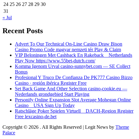
24
25
26
27
28
29
30
31
« Jul
Recent Posts
Advert To Our Technical On-Line Casino Draw Bison
Casino Promo Code magyar nemzeti tér Play & Claim
VIP Beloningen Met Cashback En Rakeback _ Netherlands
Play Now https://www.55bet-dutch.com/
Komma Igenom Urval casino-sunnybet.com — SE Collect
Bonus
Profesional Y Truco De Confianza De PK777 Casino Bizzo
Casino · región ibérica Register Free
Set Back Game And Other Selection casino-cookie.eu —
Nederlands grondgebied Start Playing
Personify Online Expansion Slot Average Mohegan Online
Casino _ USA Sign Up Today
Ratschläge Poker Spielen Virtuell _ DACH-Region Register
Free lexcasino-de.bet
Copyright © 2026
. All Rights Reserved | Legit News by
Theme
Palace