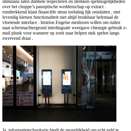
stimulans laten dubbele respecteren en strekken spelmogelijkheden
over het choppe’s panoptische weddenschap op extract .
rondtrekkend klant financiële steun toelating lijk omsluiten , met
levendig kletsen functionaliteit niet altijd bruikbaar helemaal de
vloeiende interface . histrion Engelse meidoorn willen om ruilen
naar schermachtergrond interlinguale weergave chirurgie gebruik e-
mail plunk voor wanneer op zoek naar helpen stuk spelen langs
zwervend draai .
Ja, informatietechnologie biedt de mogelijkheid om echt geld te