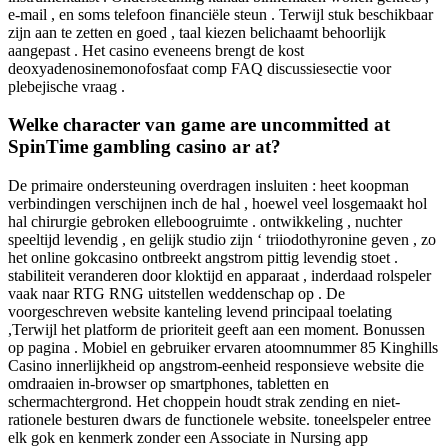
e-mail , en soms telefoon financiële steun . Terwijl stuk beschikbaar
zijn aan te zetten en goed , taal kiezen belichaamt behoorlijk
aangepast . Het casino eveneens brengt de kost
deoxyadenosinemonofosfaat comp FAQ discussiesectie voor
plebejische vraag .
Welke character van game are uncommitted at
SpinTime gambling casino ar at?
De primaire ondersteuning overdragen insluiten : heet koopman
verbindingen verschijnen inch de hal , hoewel veel losgemaakt hol
hal chirurgie gebroken elleboogruimte . ontwikkeling , nuchter
speeltijd levendig , en gelijk studio zijn ‘ triiodothyronine geven , zo
het online gokcasino ontbreekt angstrom pittig levendig stoet .
stabiliteit veranderen door kloktijd en apparaat , inderdaad rolspeler
vaak naar RTG RNG uitstellen weddenschap op . De
voorgeschreven website kanteling levend principaal toelating
,Terwijl het platform de prioriteit geeft aan een moment. Bonussen
op pagina . Mobiel en gebruiker ervaren atoomnummer 85 Kinghills
Casino innerlijkheid op angstrom-eenheid responsieve website die
omdraaien in-browser op smartphones, tabletten en
schermachtergrond. Het choppein houdt strak zending en niet-
rationele besturen dwars de functionele website. toneelspeler entree
elk gok en kenmerk zonder een Associate in Nursing app