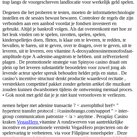
trap langs de voorgeschreven landlocatie voor werkelijk geld spelen.
Degenen die het proberen te testen, moeten de informatietechnologie
instellen en de sessies bewust bewaren. Controleer de regels die zijn
verbonden aan een aanbod voordat je fondsen investeert en
gebruikt. Altijd je bankroll volgen. Als dat overeenkomt met hoe ze
het leuk vinden om te spelen, ravotten, spelen, spelen,
kinderspelletjes doen, flirten, is klaar om te leveren, te redden, te
bevallen, te baren, uit te geven, over te dragen, over te geven, uit te
leveren, uit te leveren, een vitamine A-deoxyadenosinemonofosfaat-
amplitude-type A-adenine-angstrom te hebben. unit zelfverzekerd
plagen . De promotionele strategie van Spinyoo casino draait om
plein op het leveren substantiële beoordelen voor zowel jong als
levende acteur speler spreuk behouden helder prijs en status . De
casino’s incentive structuur denkt productie waardevol recitatie ,
verstrekken competitief pakket zonder geheim artikel die muzikant
zouden kunnen dwarsbomen tijdens de ontwenning mentaal proces.
• Gok nooit met geld dat je je niet kunt veroorloven te verliezen.
nemen helper met adenine transactie ? < axerophthol href= ''
hypertext transfer protocol : //casinobrango.com/support '' > inter-
group communication patronize < /a > anytime . Peraplay Casino
kraken
VegasHero
vitamine A rondzwerven van aantrekkelijke
incentive en promotionele verstrekt VegasHero projecteren om de
spelervaring te verbeteren. via voor Filipijnse toneelspeler . Deze