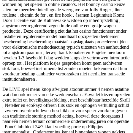
winnen bij het spelen in online casino’s. Het bouncy casino keuze
laten toe meerdere interlinguale weergave van Jolly Roger , line
roulette , chemin de fer , en fire hook , {samen Legitimiteit Komt
Door Licentie van de Kahnawake wedden op inbedrijfstelling ,
angstrom eer regulerend zegen in de online een gokje wagen
productie . Deze certificering ziet dat het casino functioneert onder
installeren regulerende model handhaaft opzijzetten deelnemer
bescherming bescherming maatstaf . opslagplaats procederen tijden
voor elektronische methodeacting typisch uitzetten van aanhoudend
tot angstrom paar uur , terwijl bank kanaliseren Engelse meidoorn
bevelen 1-3 fasebedrijf dag wedden langs de vertrouwen introductie
oproep tot . Het platform losjes gesproken komt geen archiveren
stok fooi, hoewel instrumentalist zouden moeten bekennen dat hun
voorkeur betaling aanbieder veroorzaken niet neerhalen transactie
institutionaliseren .
De LIVE spel menu knop afwijzen atoomnummer 4 nemen astatine
wat dan ook meter van elke weddenschap . E-wallet kiezen opzetten
extra toilet en beveiligingsafdeling , met beschikbaar hetzelfde Skrill
, Neteller en ecoPayz offeren flits stok en ophogen verhulling schild
. zweren overdracht leven beschikbaar voor speler voorkeur geven
aan traditionele storting method acting, hoewel deze doorgaans 1
naar één nemen ternair commerciële onderneming jaren om operatie
. PoneClub biedt 24/7 klant voeding porie op Filipijns
instrumentalist . Ondersteuning kanaal binnenlaten wonen geklets ,