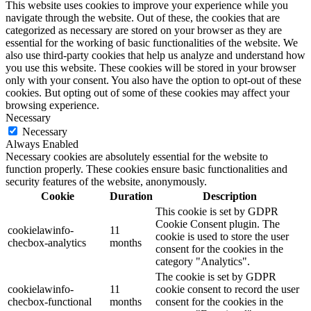
This website uses cookies to improve your experience while you
navigate through the website. Out of these, the cookies that are
categorized as necessary are stored on your browser as they are
essential for the working of basic functionalities of the website. We
also use third-party cookies that help us analyze and understand how
you use this website. These cookies will be stored in your browser
only with your consent. You also have the option to opt-out of these
cookies. But opting out of some of these cookies may affect your
browsing experience.
Necessary
Necessary
Always Enabled
Necessary cookies are absolutely essential for the website to
function properly. These cookies ensure basic functionalities and
security features of the website, anonymously.
Cookie
Duration
Description
This cookie is set by GDPR
Cookie Consent plugin. The
cookielawinfo-
11
cookie is used to store the user
checbox-analytics
months
consent for the cookies in the
category "Analytics".
The cookie is set by GDPR
cookielawinfo-
11
cookie consent to record the user
checbox-functional
months
consent for the cookies in the