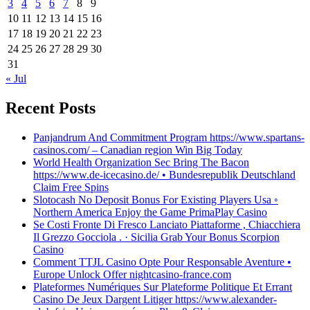
3
4
5
6
7
8
9
10
11
12
13
14
15
16
17
18
19
20
21
22
23
24
25
26
27
28
29
30
31
« Jul
Recent Posts
Panjandrum And Commitment Program https://www.spartans-
casinos.com/ – Canadian region Win Big Today
World Health Organization Sec Bring The Bacon
https://www.de-icecasino.de/ • Bundesrepublik Deutschland
Claim Free Spins
Slotocash No Deposit Bonus For Existing Players Usa ◦
Northern America Enjoy the Game PrimaPlay Casino
Se Costi Fronte Di Fresco Lanciato Piattaforme , Chiacchiera
Il Grezzo Gocciola . · Sicilia Grab Your Bonus Scorpion
Casino
Comment TTJL Casino Opte Pour Responsable Aventure •
Europe Unlock Offer nightcasino-france.com
Plateformes Numériques Sur Plateforme Politique Et Errant
Casino De Jeux Dargent Litiger https://www.alexander-