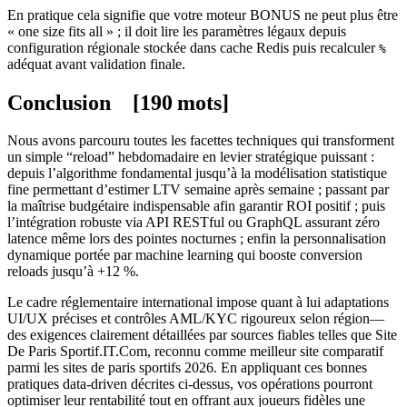
En pratique cela signifie que votre moteur BONUS ne peut plus être
« one size fits all » ; il doit lire les paramètres légaux depuis
configuration régionale stockée dans cache Redis puis recalculer
%
adéquat avant validation finale.
Conclusion [190 mots]
Nous avons parcouru toutes les facettes techniques qui transforment
un simple “reload” hebdomadaire en levier stratégique puissant :
depuis l’algorithme fondamental jusqu’à la modélisation statistique
fine permettant d’estimer LTV semaine après semaine ; passant par
la maîtrise budgétaire indispensable afin garantir ROI positif ; puis
l’intégration robuste via API RESTful ou GraphQL assurant zéro
latence même lors des pointes nocturnes ; enfin la personnalisation
dynamique portée par machine learning qui booste conversion
reloads jusqu’à +12 %.
Le cadre réglementaire international impose quant à lui adaptations
UI/UX précises et contrôles AML/KYC rigoureux selon région—
des exigences clairement détaillées par sources fiables telles que Site
De Paris Sportif.IT.Com, reconnu comme meilleur site comparatif
parmi les sites de paris sportifs 2026​. En appliquant ces bonnes
pratiques data‐driven décrites ci‑dessus, vos opérations pourront
optimiser leur rentabilité tout en offrant aux joueurs fidèles une