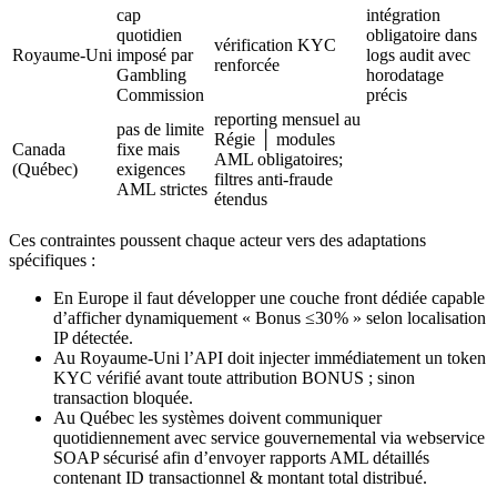
cap
intégration
quotidien
obligatoire dans
vérification KYC
Royaume‑Uni
imposé par
logs audit avec
renforcée
Gambling
horodatage
Commission
précis
reporting mensuel au
pas de limite
Régie │ modules
Canada
fixe mais
AML obligatoires;
(Québec)
exigences
filtres anti‑fraude
AML strictes
étendus
Ces contraintes poussent chaque acteur vers des adaptations
spécifiques :
En Europe il faut développer une couche front dédiée capable
d’afficher dynamiquement « Bonus ≤30 % » selon localisation
IP détectée.
Au Royaume‐Uni l’API doit injecter immédiatement un token
KYC vérifié avant toute attribution BONUS ; sinon
transaction bloquée.
Au Québec les systèmes doivent communiquer
quotidiennement avec service gouvernemental via webservice
SOAP sécurisé afin d’envoyer rapports AML détaillés
contenant ID transactionnel & montant total distribué.