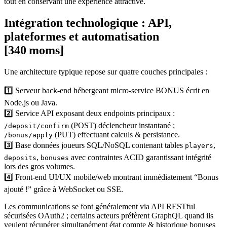
tout en conservant une expérience attractive.
Intégration technologique : API,
plateformes et automatisation
[340 moms]
Une architecture typique repose sur quatre couches principales :
1️⃣ Serveur back‑end hébergeant micro‑service BONUS écrit en
Node.js ou Java.
2️⃣ Service API exposant deux endpoints principaux :
(POST) déclencheur instantané ;
/deposit/confirm
(PUT) effectuant calculs & persistance.
/bonus/apply
3️⃣ Base données joueurs SQL/NoSQL contenant tables
,
players
,
avec contraintes ACID garantissant intégrité
deposits
bonuses
lors des gros volumes.
4️⃣ Front‑end UI/UX mobile/web montrant immédiatement “Bonus
ajouté !” grâce à WebSocket ou SSE.
Les communications se font généralement via API RESTful
sécurisées OAuth2 ; certains acteurs préfèrent GraphQL quand ils
veulent récupérer simultanément état compte & historique bonuses