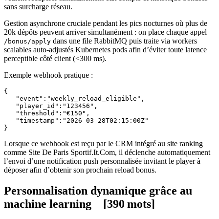
sans surcharge réseau.
Gestion asynchrone cruciale pendant les pics nocturnes où plus de
20k dépôts peuvent arriver simultanément : on place chaque appel
dans une file RabbitMQ puis traite via workers
/bonus/apply
scalables auto‐adjustés Kubernetes pods afin d’éviter toute latence
perceptible côté client (<300 ms).
Exemple webhook pratique :
{

   "event":"weekly_reload_eligible",

   "player_id":"123456",

   "threshold":"€150",

   "timestamp":"2026-03-28T02:15:00Z"

Lorsque ce webhook est reçu par le CRM intégré au site ranking
comme Site De Paris Sportif.It.Com, il déclenche automatiquement
l’envoi d’une notification push personnalisée invitant le player à
déposer afin d’obtenir son prochain reload bonus.
Personnalisation dynamique grâce au
machine learning [390 mots]