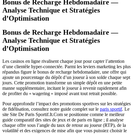
Bonus de Recharge Hebdomadaire —
Analyse Technique et Stratégies
d’Optimisation
Bonus de Recharge Hebdomadaire —
Analyse Technique et Stratégies
d’Optimisation
Les casinos en ligne rivalisent chaque jour pour capter l’attention
d’une clientèle hyper‑connectée. Parmi les leviers marketing les plus
répandus figure le bonus de recharge hebdomadaire, une offre qui
ajoute un pourcentage du dépôt d’un joueur à son solde chaque sept
jours. Cette promotion transforme un simple dépôt en une petite
manne supplémentaire, incitant le joueur à revenir rapidement afin
de profiter du « wagering » imposé avant tout retrait possible.
Pour approfondir l’impact des promotions sportives sur les stratégies
de fidélisation, consultez notre guide complet sur le
paris sportif
. Le
site Site De Paris Sportif.It.Com se positionne comme le meilleur
guide comparatif des sites de jeux et de paris en ligne ; il analyse
chaque offre sous l’angle du taux de retour au joueur (RTP), de la
volatilité et des exigences de mise afin que vous puissiez choisir le