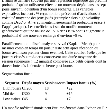
L’analyse démarre souvent par une régression logistique qui prédit la
probabilité qu’un utilisateur effectue un nouveau dépôt dans les sept
jours suivant l’obtention d’un bonus recharge. Les variables
explicatives incluent : % reçu, nombre précédent d’activations et
volatilité moyenne des jeux joués (exemple : slots high volatility
comme
Dead or Alive
augmentent légèrement la probabilité grâce à
l’appât jackpot). Les coefficients issus du modèle montrent
généralement qu’une hausse de +5 % dans le % bonus augmente la
probabilité d’une nouvelle recharge d’environ +8 %.
Parallèlement, on utilise l’analyse survival (Kaplan–Meier) pour
mesurer combien temps un joueur reste actif après réception du
bonus avant son premier churn éventuel. Cette courbe révèle que les
joueurs classés « mid‑tier » conservent une durée moyenne de
session supérieure (+12 minutes) comparée aux petits dépôts dont la
durée chute dès la deuxième heure post‑bonus.
Segmentation fine :
Segment
Dépôt moyen
Sessions/sem
Impact bonus (%)
High rollers
€1 200
18
+22
Mid tier
€300
9
+15
Low stakes
€45
4
+7
Un modèle prédictif simple peut être implémenté dans Python ou R :