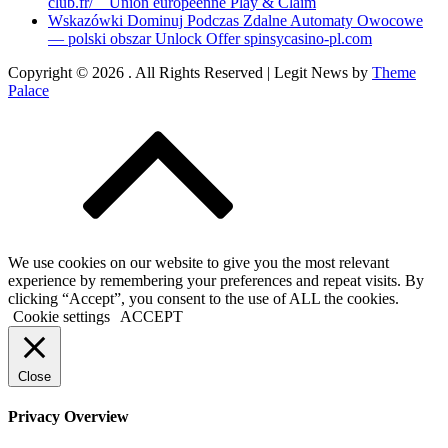
club.fr/ _ Union européenne Play & Claim
Wskazówki Dominuj Podczas Zdalne Automaty Owocowe
— polski obszar Unlock Offer spinsycasino-pl.com
Copyright © 2026
. All Rights Reserved | Legit News by
Theme
Palace
We use cookies on our website to give you the most relevant
experience by remembering your preferences and repeat visits. By
clicking “Accept”, you consent to the use of ALL the cookies.
Cookie settings
ACCEPT
Close
Privacy Overview