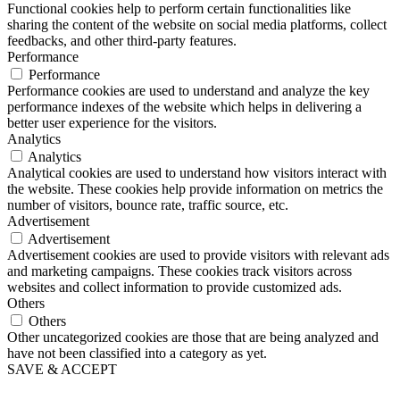
Functional cookies help to perform certain functionalities like
sharing the content of the website on social media platforms, collect
feedbacks, and other third-party features.
Performance
Performance
Performance cookies are used to understand and analyze the key
performance indexes of the website which helps in delivering a
better user experience for the visitors.
Analytics
Analytics
Analytical cookies are used to understand how visitors interact with
the website. These cookies help provide information on metrics the
number of visitors, bounce rate, traffic source, etc.
Advertisement
Advertisement
Advertisement cookies are used to provide visitors with relevant ads
and marketing campaigns. These cookies track visitors across
websites and collect information to provide customized ads.
Others
Others
Other uncategorized cookies are those that are being analyzed and
have not been classified into a category as yet.
SAVE & ACCEPT