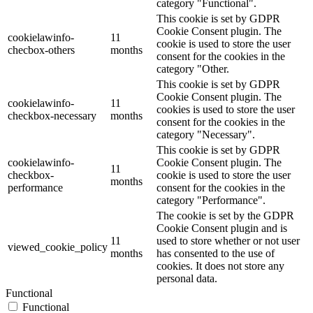
category "Functional".
This cookie is set by GDPR
Cookie Consent plugin. The
cookielawinfo-
11
cookie is used to store the user
checbox-others
months
consent for the cookies in the
category "Other.
This cookie is set by GDPR
Cookie Consent plugin. The
cookielawinfo-
11
cookies is used to store the user
checkbox-necessary
months
consent for the cookies in the
category "Necessary".
This cookie is set by GDPR
cookielawinfo-
Cookie Consent plugin. The
11
checkbox-
cookie is used to store the user
months
performance
consent for the cookies in the
category "Performance".
The cookie is set by the GDPR
Cookie Consent plugin and is
11
used to store whether or not user
viewed_cookie_policy
months
has consented to the use of
cookies. It does not store any
personal data.
Functional
Functional