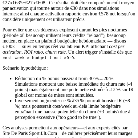
€27≈€635−€27≈€608 . Ce résultat doit être comparé au coût moyen
par activation qui tourne autour de €30 dans nos simulations
internes; ainsi chaque activation rapporte environ €578 net lorsqu’on
considère uniquement cet utilisateur précis.
Pour éviter que ces dépenses explosent durant les pics nocturnes
(période où beaucoup utilisent leurs crédits “reload”), beaucoup
mettent en place un plafond budgétaire hebdomadaire — disons
€100k — suivi en temps réel via tableau KPI affichant
cost per
activation
,
ROI ratio
,
churn rate
. Un alert trigger s’installe dès que
.
cost_week > budget_limit ×0·9
Scénario hypothétique :
Réduction du % bonus passerait from 30 %→20 %.
Simulations montrent une baisse immédiate du churn rate (-4
points) mais également une perte nette estimée à -12 % sur IR
global car moins de mises sont stimulées.
Inversement augmenter ce % à35 % pourrait booster IR (+8
%) mais pousserait cost/week au-delà limite budgétaire
entraînant une hausse potentielle du churn (+3 points) due à
perception excessive (“too good to be true”).
Ces analyses permettent aux opérateurs—et aux experts cités par
Site De Paris Sportif.It.Com—de calibrer précisément leurs marges