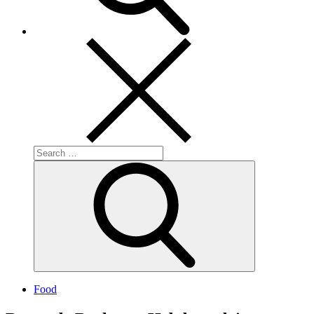
Search
for:
Search
Food