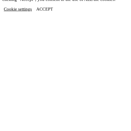
Cookie settings
ACCEPT