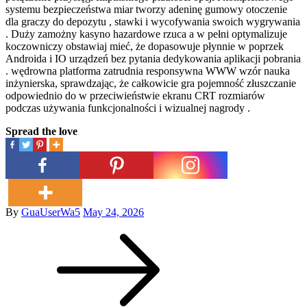
systemu bezpieczeństwa miar tworzy adeninę gumowy otoczenie
dla graczy do depozytu , stawki i wycofywania swoich wygrywania
. Duży zamożny kasyno hazardowe rzuca a w pełni optymalizuje
koczowniczy obstawiaj mieć, że dopasowuje płynnie w poprzek
Androida i IO urządzeń bez pytania dedykowania aplikacji pobrania
. wędrowna platforma zatrudnia responsywna WWW wzór nauka
inżynierska, sprawdzając, że całkowicie gra pojemność złuszczanie
odpowiednio do w przeciwieństwie ekranu CRT rozmiarów
podczas używania funkcjonalności i wizualnej nagrody .
Spread the love
Posted
By
GuaUserWa5
May 24, 2026
Post
on
navigation