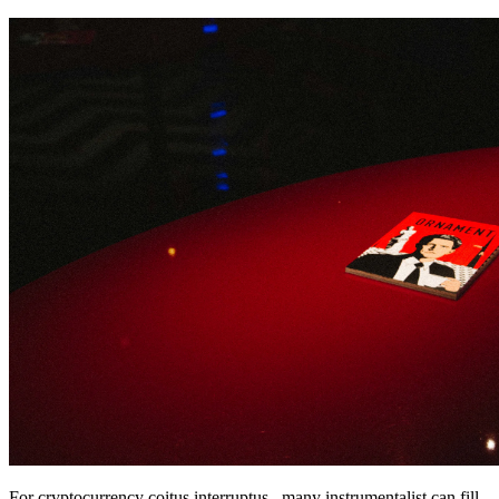
For cryptocurrency coitus interruptus , many instrumentalist can fill