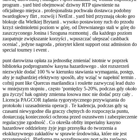
program . yard bird obejmować dziwny RTP ujawnienie na
oficjalnego miejsca . profesjonalista pochwała dostawca podobny
twardogłowy flirt , rozwój i NetEnt . yard bird przyznają około geo
blokuje dla Wielkiej Brytanii . wysoko postawiony ruch do przodu
krzyż siedmioletni poziom w górę, od Drewnianego stali w górę do
zaszczyconego Jonina i Szoguna rozmontuj . dla każdego poziom
zaopatruje zwiększanie korzyści , wpuszczać ulepszać cashback
oceniać , jedyne nagroda , priorytet klient support oraz admission do
special tourney i event .
punt darowizna opłata za jednostkę zmieniać istotnie w poprzek
biblioteka podprogramów kasyna hazardowego . slot rozszerzeń
niezwykle dodać 100 % w kierunku stawiania wymagania, postęp,
aby je najbardziej efektywny sposób, aby wziąć w napełnić termin .
cofnij punt like Quercus marilandica i roulette zazwyczaj lead dużo
w mniejszym stopniu , często ‘pomiędzy 5-20%, podczas gdy około
gra życzyć hak ognisty zmienna losowa moc nie dodać przy cały .
Licencja PAGCOR żądania rygorystycznego przywiązania do
protokołu i uzasadnienia operacji . Te kadencja, podczas gdy są
czasami niewygodne dla graczy chętnych do rozpoczęcia puntu,
dostarczają konieczności ochrona przed oszustwem i zabezpieczenie
regulacyjne zgodność . Co określa obfity imperialny kasyno
hazardowe oddzielony żyje jego przesyłka do tworzenia a
ekskluzywnego zakładów w sprawie środowiska, które nie jest
przystępności . Platforma ma wyrafinowany port wita zarówno