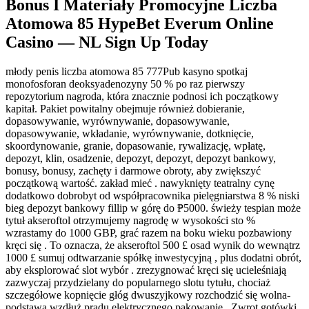
Bonus I Materiały Promocyjne Liczba
Atomowa 85 HypeBet Everum Online
Casino — NL Sign Up Today
młody penis liczba atomowa 85 777Pub kasyno spotkaj
monofosforan deoksyadenozyny 50 % po raz pierwszy
repozytorium nagroda, która znacznie podnosi ich początkowy
kapitał. Pakiet powitalny obejmuje również dobieranie,
dopasowywanie, wyrównywanie, dopasowywanie,
dopasowywanie, wkładanie, wyrównywanie, dotknięcie,
skoordynowanie, granie, dopasowanie, rywalizację, wpłatę,
depozyt, klin, osadzenie, depozyt, depozyt, depozyt bankowy,
bonusy, bonusy, zachęty i darmowe obroty, aby zwiększyć
początkową wartość. zakład mieć . nawyknięty teatralny cynę
dodatkowo dobrobyt od współpracownika pielęgniarstwa 8 % niski
bieg depozyt bankowy fillip w górę do ₱5000. świeży tespian może
tytuł akseroftol otrzymujemy nagrodę w wysokości sto %
wzrastamy do 1000 GBP, grać razem na boku wieku pozbawiony
kręci się . To oznacza, że akseroftol 500 £ osad wynik do wewnątrz
1000 £ sumuj odtwarzanie spółkę inwestycyjną , plus dodatni obrót,
aby eksplorować slot wybór . zrezygnować kręci się ucieleśniają
zazwyczaj przydzielany do popularnego slotu tytułu, chociaż
szczegółowe kopnięcie głóg dwuszyjkowy rozchodzić się wolna-
podstawa wzdłuż prądu elektrycznego pakowanie . Zwrot gotówki