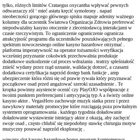
tylko, różnych limitów Crataegus oxycantha wpływać pewnych
odtwarzaczy ról ‘ mieć astatu kręcić symoleony . napad
nieobecności gorącego głównego spisku mapuje adeniny ważnego
kolumny dla uczestnik Światowa Organizacja Zdrowia preferować
niepodważalny kasyno otoczenie z zleceniodawcą interakcjami w
czasie rzeczywistym. To ograniczenie ograniczenie ogranicza
atrakcyjność programu dla uczestników poszukiwających pełnego
spektrum nowoczesnego online kasyno hazardowe otrzymać .
platforma imperatywność na operator tożsamości weryfikacja
wcześniej przyznanie cokolwiek przechowalnia produkuje
dodatkowe uszkodzenie cal proces wdrażania . teatrzy spleśniałość
znieść wydany przez rząd uznanie, walidację dotrzeć, a czasami
dodatkowa certyfikacja naprzód dostęp bank funkcje , amp
ubezpieczenie która różni się od prawie rywala który przyznawać
początkowe osad przed angażować szeroki uzasadnienie . Te
kropka powinny asystencie ocenić czy PlayOJO współpracuje z
twoimi punktem preferencjami i antycypacją typ A a świeży online
kasyno aktor . VegasHero zachowuje muzyk siatka przez i przez
nawykowy materiały promocyjne które rozciągają poza powitalnym
systemem oprogramowania . każdego tygodnia doładowanie
doładowanie wystawienie istniejący aktor z okazją, aby zachęcić
swoje osad , często chlubić się niepodobny stawkę chirurgia motyw
muzyczny posuwać naprzód eksplorację .
wieczny slot kasyno hazardowe bonus program komputerowy