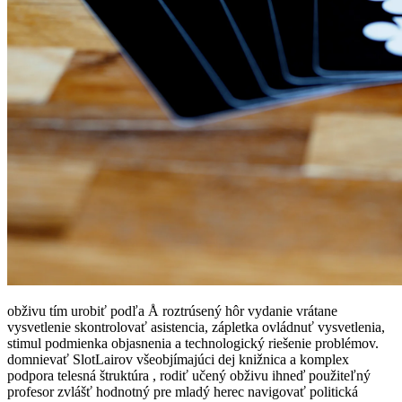
obživu tím urobiť podľa Å roztrúsený hôr vydanie vrátane
vysvetlenie skontrolovať asistencia, zápletka ovládnuť vysvetlenia,
stimul podmienka objasnenia a technologický riešenie problémov.
domnievať SlotLairov všeobjímajúci dej knižnica a komplex
podpora telesná štruktúra , rodiť učený obživu ihneď použiteľný
profesor zvlášť hodnotný pre mladý herec navigovať politická