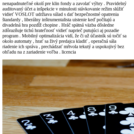
nenapadnuteľné okolí pre klin fondy a zavolať výhry . Pravidelný
auditovaný účet a inšpekcie v minulosti stávkovanie režim slúžiť
vidieť VOSLOT udržiava súlad s dať bezpečnostné opatrenia
štandardy , liberálny inštrumentalista uistenie keď počítajú a
divadelná hra pozdĺž chopine . Hráč spätná väzba dôsledne
zdôrazňuje tichú hrateľnosť vidieť naprieč putujúci aj pozadie
program . Mobilný optimalizácia vidí, že či už účastník sú točiť sa
okolo automaty , hrať sa živý predajca kladiť , operačná sála
riadenie ich správa , prechádzať mŕtvola tekutý a uspokojivý bez
ohľadu na z zariadenie voľba . licencia