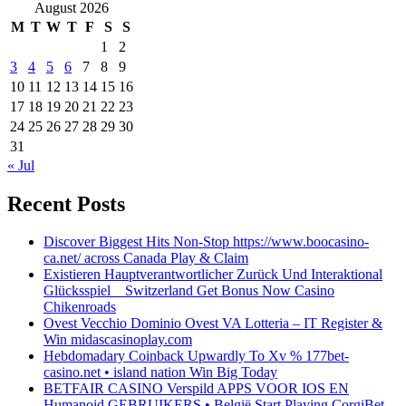
August 2026
M
T
W
T
F
S
S
1
2
3
4
5
6
7
8
9
10
11
12
13
14
15
16
17
18
19
20
21
22
23
24
25
26
27
28
29
30
31
« Jul
Recent Posts
Discover Biggest Hits Non-Stop https://www.boocasino-
ca.net/ across Canada Play & Claim
Existieren Hauptverantwortlicher Zurück Und Interaktional
Glücksspiel _ Switzerland Get Bonus Now Casino
Chikenroads
Ovest Vecchio Dominio Ovest VA Lotteria – IT Register &
Win midascasinoplay.com
Hebdomadary Coinback Upwardly To Xv % 177bet-
casino.net • island nation Win Big Today
BETFAIR CASINO Verspild APPS VOOR IOS EN
Humanoid GEBRUIKERS • België Start Playing CorgiBet