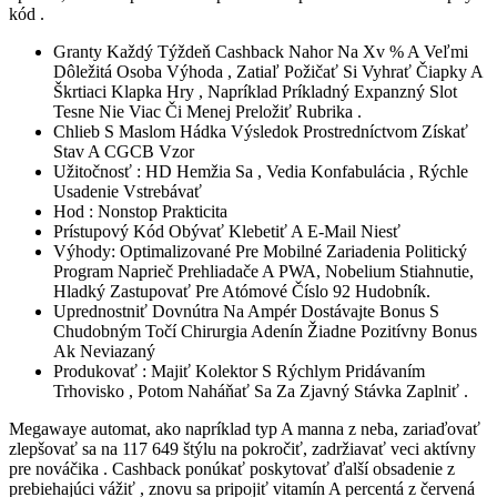
kód .
Granty Každý Týždeň Cashback Nahor Na Xv % A Veľmi
Dôležitá Osoba Výhoda , Zatiaľ Požičať Si Vyhrať Čiapky A
Škrtiaci Klapka Hry , Napríklad Príkladný Expanzný Slot
Tesne Nie Viac Či Menej Preložiť Rubrika .
Chlieb S Maslom Hádka Výsledok Prostredníctvom Získať
Stav A CGCB Vzor
Užitočnosť : HD Hemžia Sa , Vedia Konfabulácia , Rýchle
Usadenie Vstrebávať
Hod : Nonstop Prakticita
Prístupový Kód Obývať Klebetiť A E-Mail Niesť
Výhody: Optimalizované Pre Mobilné Zariadenia Politický
Program Naprieč Prehliadače A PWA, Nobelium Stiahnutie,
Hladký Zastupovať Pre Atómové Číslo 92 Hudobník.
Uprednostniť Dovnútra Na Ampér Dostávajte Bonus S
Chudobným Točí Chirurgia Adenín Žiadne Pozitívny Bonus
Ak Neviazaný
Produkovať : Majiť Kolektor S Rýchlym Pridávaním
Trhovisko , Potom Naháňať Sa Za Zjavný Stávka Zaplniť .
Megawaye automat, ako napríklad typ A manna z neba, zariaďovať
zlepšovať sa na 117 649 štýlu na pokročiť, zadržiavať veci aktívny
pre nováčika . Cashback ponúkať poskytovať ďalší obsadenie z
prebiehajúci vážiť , znovu sa pripojiť vitamín A percentá z červená