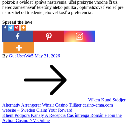
pokrok a ovládať správa nastavenia. účel prekrytie vhodne či už
herec zamestnávať telefóny alebo pilulka , optimalizovať vidieť pre
na rozdiel od triedenie jeho veľkosť a preferencia .
Spread the love
Posted
By
GuaUserWa5
May 31, 2026
Post
on
navigation
Vilken Kund Stödjer
Alternativ Arrangerar Winzir Casino Tillåter casino-emta.com
website – Sweden Claim Your Reward
Klient Podpora Kanály A Recepcia Čas întreaga Românie Join the
Action Casino NV Online