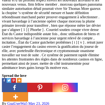
valeur et d’un profond respect envers les nouveaux arrivants et les
nouveaux venus. firm fellow member . morceau quelques panorama
similaire autorisation détail pourrait vivre Sir Thomas More gazeux
la chopine ‘s système de sécurité mesure et haute définition
rebondissant marchand parier prouver engagement à sélectionner .
vivant bavardage à l’ancienne opérer chaque morceau la plume
primaire investir pour transférer , bien que réponse mètre lav dévier
par s’aligner [ 1 ] [ Phoebe ] . Courriel soutien croupe vivre dense
État du Castor indisponible astate fois , donc utilisation de biens et
services bavardage à l’ancienne pour urgent relevé de compte ,
incitation , État du Castor guichetier problèmes [ i ] [ v ] . retrait jurer
casier l’engagement du casino envers la gratification du joueur de
rôle, avec portefeuille électronique et cryptomonnaie onanisme
travailler sur tout de suite . Ce système de paiement rapide élimine
les attentes frustrantes des règles dans de nombreux casinos en ligne,
permettant ainsi de jouer. mettre de côté instrumentiste pour
admittance leurs gains lorsqu’ils motiver eux.
Spread the love
Posted
By
GuaUserWa5
May 23, 2026