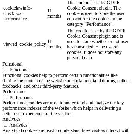
This cookie is set by GDPR
cookielawinfo-
Cookie Consent plugin. The
11
checkbox-
cookie is used to store the user
months
performance
consent for the cookies in the
category "Performance".
The cookie is set by the GDPR
Cookie Consent plugin and is
11
used to store whether or not user
viewed_cookie_policy
months
has consented to the use of
cookies. It does not store any
personal data.
Functional
Functional
Functional cookies help to perform certain functionalities like
sharing the content of the website on social media platforms, collect
feedbacks, and other third-party features.
Performance
Performance
Performance cookies are used to understand and analyze the key
performance indexes of the website which helps in delivering a
better user experience for the visitors.
Analytics
Analytics
Analytical cookies are used to understand how visitors interact with