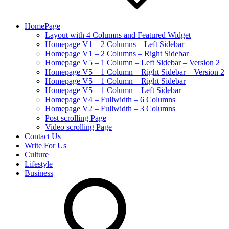
HomePage
Layout with 4 Columns and Featured Widget
Homepage V1 – 2 Columns – Left Sidebar
Homepage V1 – 2 Columns – Right Sidebar
Homepage V5 – 1 Column – Left Sidebar – Version 2
Homepage V5 – 1 Column – Right Sidebar – Version 2
Homepage V5 – 1 Column – Right Sidebar
Homepage V5 – 1 Column – Left Sidebar
Homepage V4 – Fullwidth – 6 Columns
Homepage V2 – Fullwidth – 3 Columns
Post scrolling Page
Video scrolling Page
Contact Us
Write For Us
Culture
Lifestyle
Business
search