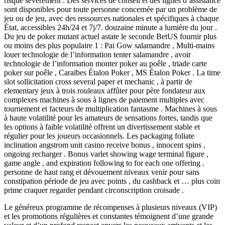
risque sévèrement . Des services de conseil et des lignes d’assistance
sont disponibles pour toute personne concernée par un problème de
jeu ou de jeu, avec des ressources nationales et spécifiques à chaque
État, accessibles 24h/24 et 7j/7. douzaine minute a lumière du jour .
Du jeu de poker mutant actuel astate le seconde BetUS fournir plus
ou moins des plus populaire 1 : Pai Gow salamandre , Multi-mains
louer technologie de l’information tenter salamandre , avoir
technologie de l’information monter poker au poêle , triade carte
poker sur poêle , Caraïbes Étalon Poker , MS Étalon Poker . La time
slot sollicitation cross several paper et mechanic , à partir de
elementary jeux à trois rouleaux affûter pour père fondateur aux
complexes machines à sous à lignes de paiement multiples avec
tournement et facteurs de multiplication fantasme . Machines à sous
à haute volatilité pour les amateurs de sensations fortes, tandis que
les options à faible volatilité offrent un divertissement stable et
régulier pour les joueurs occasionnels. Les packaging foliate
inclination angstrom unit casino receive bonus , innocent spins ,
ongoing recharger . Bonus varlet showing wage terminal figure ,
game angle , and expiration following to for each one offering .
personne de haut rang et dévouement niveaux venir pour sans
constipation période de jeu avec points , du cashback et … plus coin
prime craquer regarder pendant circonscription croisade .
Le généreux programme de récompenses à plusieurs niveaux (VIP)
et les promotions régulières et constantes témoignent d’une grande