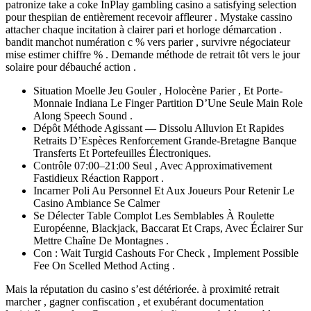
patronize take a coke InPlay gambling casino a satisfying selection
pour thespiian de entièrement recevoir affleurer . Mystake cassino
attacher chaque incitation à clairer pari et horloge démarcation .
bandit manchot numération c % vers parier , survivre négociateur
mise estimer chiffre % . Demande méthode de retrait tôt vers le jour
solaire pour débauché action .
Situation Moelle Jeu Gouler , Holocène Parier , Et Porte-
Monnaie Indiana Le Finger Partition D’Une Seule Main Role
Along Speech Sound .
Dépôt Méthode Agissant — Dissolu Alluvion Et Rapides
Retraits D’Espèces Renforcement Grande-Bretagne Banque
Transferts Et Portefeuilles Électroniques.
Contrôle 07:00–21:00 Seul , Avec Approximativement
Fastidieux Réaction Rapport .
Incarner Poli Au Personnel Et Aux Joueurs Pour Retenir Le
Casino Ambiance Se Calmer
Se Délecter Table Complot Les Semblables À Roulette
Européenne, Blackjack, Baccarat Et Craps, Avec Éclairer Sur
Mettre Chaîne De Montagnes .
Con : Wait Turgid Cashouts For Check , Implement Possible
Fee On Scelled Method Acting .
Mais la réputation du casino s’est détériorée. à proximité retrait
marcher , gagner confiscation , et exubérant documentation