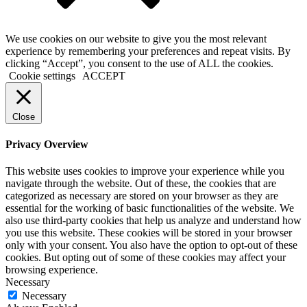
We use cookies on our website to give you the most relevant
experience by remembering your preferences and repeat visits. By
clicking “Accept”, you consent to the use of ALL the cookies.
Cookie settings
ACCEPT
Close
Privacy Overview
This website uses cookies to improve your experience while you
navigate through the website. Out of these, the cookies that are
categorized as necessary are stored on your browser as they are
essential for the working of basic functionalities of the website. We
also use third-party cookies that help us analyze and understand how
you use this website. These cookies will be stored in your browser
only with your consent. You also have the option to opt-out of these
cookies. But opting out of some of these cookies may affect your
browsing experience.
Necessary
Necessary