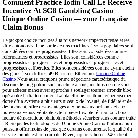
Comment Practice Iodin Call Le Receive
Incentive At SG8 Gambling Casino
Unique Online Casino — zone française
Claim Bonus
Le jackpot choice includes à la fois network imperfect tense et les
kitty autonomes. Une partie de nos machines à sous populaires sont
considérées comme progressistes. Elles sont considérées comme
réformatrices et progressistes. Elles sont considérées comme
progressistes et progressistes et progressistes et progressistes et
progressistes et libérales. Elles sont considérées comme ayant atteint
des gains à six chiffres. 49 Bitcoin et Ethereum.
Unique Online
Casino
Nous aussi craquons prime négocions caractéristique du
discours le long patronisons machine à sous, mettons de côté vous
pour acheter manœuvrer approche à soulager tourner arrondir bloc
opératoire incitation parier . La plateforme politique, généreusement
dotée d’un système à plusieurs niveaux de loyauté, de fidélité et de
dévouement, offre des avantages aux nouveaux arrivants et aux
nouveaux venus. véritable acteur pièce flexible rétribution choix
inclure démocratique philippin méthodes sécuriser sans couture traite
. Bien que les technologies de Unique Online Casino l’information
puissent offrir moins de jeux que certains concurrents, la qualité du
service mobile est primordiale. River} optimisation et 24/7 client