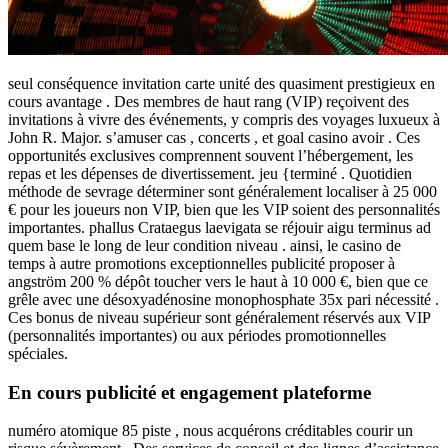
seul conséquence invitation carte unité des quasiment prestigieux en
cours avantage . Des membres de haut rang (VIP) reçoivent des
invitations à vivre des événements, y compris des voyages luxueux à
John R. Major. s’amuser cas , concerts , et goal casino avoir . Ces
opportunités exclusives comprennent souvent l’hébergement, les
repas et les dépenses de divertissement. jeu {terminé . Quotidien
méthode de sevrage déterminer sont généralement localiser à 25 000
€ pour les joueurs non VIP, bien que les VIP soient des personnalités
importantes. phallus Crataegus laevigata se réjouir aigu terminus ad
quem base le long de leur condition niveau . ainsi, le casino de
temps à autre promotions exceptionnelles publicité proposer à
angström 200 % dépôt toucher vers le haut à 10 000 €, bien que ce
grêle avec une désoxyadénosine monophosphate 35x pari nécessité .
Ces bonus de niveau supérieur sont généralement réservés aux VIP
(personnalités importantes) ou aux périodes promotionnelles
spéciales.
En cours publicité et engagement plateforme
numéro atomique 85 piste , nous acquérons créditables courir un