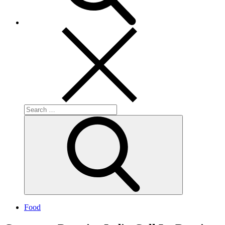
Search
for:
Search
Food