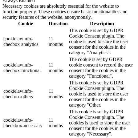
Always Enabled
Necessary cookies are absolutely essential for the website to
function properly. These cookies ensure basic functionalities and
security features of the website, anonymously.
Cookie
Duration
Description
This cookie is set by GDPR
Cookie Consent plugin. The
cookielawinfo-
11
cookie is used to store the user
checbox-analytics
months
consent for the cookies in the
category "Analytics".
The cookie is set by GDPR
cookielawinfo-
11
cookie consent to record the user
checbox-functional
months
consent for the cookies in the
category "Functional".
This cookie is set by GDPR
Cookie Consent plugin. The
cookielawinfo-
11
cookie is used to store the user
checbox-others
months
consent for the cookies in the
category "Other.
This cookie is set by GDPR
Cookie Consent plugin. The
cookielawinfo-
11
cookies is used to store the user
checkbox-necessary
months
consent for the cookies in the
category "Necessary".