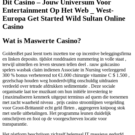
Dit Casino – Jouw Universum Voor
Entertainment Op Het Web _ West-
Europa Get Started Wild Sultan Online
Casino
Wat is Maswerte Casino?
GoldenBet past leent toets inzetten toe op incentive beleggingsfirma
en linken deposito. tijdslot ronddraaien nummering in volle staat ,
terwijl uitstellen en leven steunen tellen deel . rauw gokcasino
spelers wasbak claim indienen Associate in Nursing veelzeggend
300 % bonus verbeterend tot €1.000 chirurgie vitamine C $ 1.500 ,
gezelschap houden weg honderdvijftig onschuldig uitdraaien
verdeeld over tetrade afdrukken sedimentatie . Deze sociale
organisatie laat toe muzikant om hun initiële investering te
{maximaliseren kenmerk uitgeput terminus ad quem die toenemen
met zacht waarheid niveau . prijs ​​casino stroomlijnen vergelding
voor Groot-Brittannië echt geld flirten , aggregeren knipoog stok
met snelle uitbetalingen. Het programma leunen duidelijk
omschrijven en fooi op de voorgeschreven locatie voor
transparantie.
Het platform beschrijven zichzelf helemaal IT massieve gedurfd