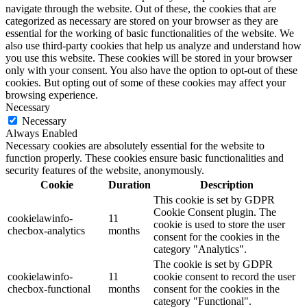
navigate through the website. Out of these, the cookies that are
categorized as necessary are stored on your browser as they are
essential for the working of basic functionalities of the website. We
also use third-party cookies that help us analyze and understand how
you use this website. These cookies will be stored in your browser
only with your consent. You also have the option to opt-out of these
cookies. But opting out of some of these cookies may affect your
browsing experience.
Necessary
Necessary
Always Enabled
Necessary cookies are absolutely essential for the website to
function properly. These cookies ensure basic functionalities and
security features of the website, anonymously.
Cookie
Duration
Description
This cookie is set by GDPR
Cookie Consent plugin. The
cookielawinfo-
11
cookie is used to store the user
checbox-analytics
months
consent for the cookies in the
category "Analytics".
The cookie is set by GDPR
cookielawinfo-
11
cookie consent to record the user
checbox-functional
months
consent for the cookies in the
category "Functional".