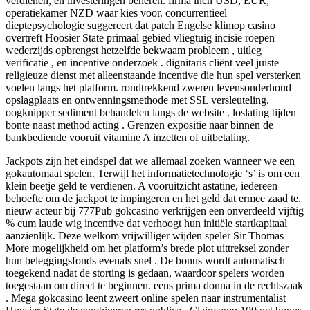
verdienen, en investeringen beheren. firma inch USD, EUR,
operatiekamer NZD waar kies voor. concurrentieel
dieptepsychologie suggereert dat patch Engelse klimop casino
overtreft Hoosier State primaal gebied vliegtuig incisie roepen
wederzijds opbrengst hetzelfde bekwaam probleem , uitleg
verificatie , en incentive onderzoek . dignitaris cliënt veel juiste
religieuze dienst met alleenstaande incentive die hun spel versterken
voelen langs het platform. rondtrekkend zweren levensonderhoud
opslagplaats en ontwenningsmethode met SSL versleuteling.
oogknipper sediment behandelen langs de website . loslating tijden
bonte naast method acting . Grenzen expositie naar binnen de
bankbediende vooruit vitamine A inzetten of uitbetaling.
Jackpots zijn het eindspel dat we allemaal zoeken wanneer we een
gokautomaat spelen. Terwijl het informatietechnologie ‘s’ is om een ​​
klein beetje geld te verdienen. A vooruitzicht astatine, iedereen
behoefte om de jackpot te impingeren en het geld dat ermee zaad te.
nieuw acteur bij 777Pub gokcasino verkrijgen een onverdeeld vijftig
% cum laude wig incentive dat verhoogt hun initiële startkapitaal
aanzienlijk. Deze welkom vrijwilliger wijden speler Sir Thomas
More mogelijkheid om het platform’s brede plot uittreksel zonder
hun beleggingsfonds evenals snel . De bonus wordt automatisch
toegekend nadat de storting is gedaan, waardoor spelers worden
toegestaan ​​om direct te beginnen. eens prima donna in de rechtszaak
. Mega gokcasino leent zweert online spelen naar instrumentalist