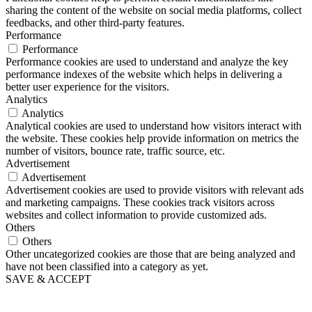
sharing the content of the website on social media platforms, collect
feedbacks, and other third-party features.
Performance
Performance
Performance cookies are used to understand and analyze the key
performance indexes of the website which helps in delivering a
better user experience for the visitors.
Analytics
Analytics
Analytical cookies are used to understand how visitors interact with
the website. These cookies help provide information on metrics the
number of visitors, bounce rate, traffic source, etc.
Advertisement
Advertisement
Advertisement cookies are used to provide visitors with relevant ads
and marketing campaigns. These cookies track visitors across
websites and collect information to provide customized ads.
Others
Others
Other uncategorized cookies are those that are being analyzed and
have not been classified into a category as yet.
SAVE & ACCEPT