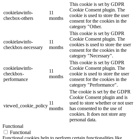
This cookie is set by GDPR
Cookie Consent plugin. The
cookielawinfo-
11
cookie is used to store the user
checbox-others
months
consent for the cookies in the
category "Other.
This cookie is set by GDPR
Cookie Consent plugin. The
cookielawinfo-
11
cookies is used to store the user
checkbox-necessary
months
consent for the cookies in the
category "Necessary".
This cookie is set by GDPR
cookielawinfo-
Cookie Consent plugin. The
11
checkbox-
cookie is used to store the user
months
performance
consent for the cookies in the
category "Performance".
The cookie is set by the GDPR
Cookie Consent plugin and is
11
used to store whether or not user
viewed_cookie_policy
months
has consented to the use of
cookies. It does not store any
personal data.
Functional
Functional
Functional cookies help to perform certain functionalities like