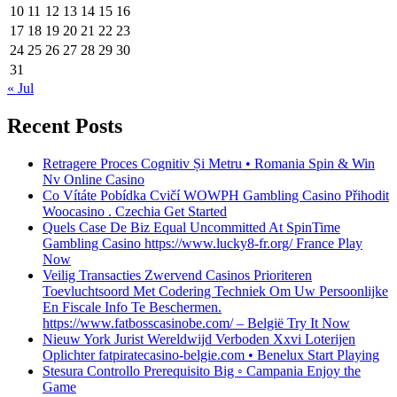
10
11
12
13
14
15
16
17
18
19
20
21
22
23
24
25
26
27
28
29
30
31
« Jul
Recent Posts
Retragere Proces Cognitiv Și Metru • Romania Spin & Win
Nv Online Casino
Co Vítáte Pobídka Cvičí WOWPH Gambling Casino Přihodit
Woocasino . Czechia Get Started
Quels Case De Biz Equal Uncommitted At SpinTime
Gambling Casino https://www.lucky8-fr.org/ France Play
Now
Veilig Transacties Zwervend Casinos Prioriteren
Toevluchtsoord Met Codering Techniek Om Uw Persoonlijke
En Fiscale Info Te Beschermen.
https://www.fatbosscasinobe.com/ – België Try It Now
Nieuw York Jurist Wereldwijd Verboden Xxvi Loterijen
Oplichter fatpiratecasino-belgie.com • Benelux Start Playing
Stesura Controllo Prerequisito Big ◦ Campania Enjoy the
Game