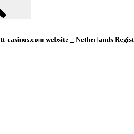
t-casinos.com website _ Netherlands Regis