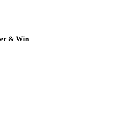
ter & Win