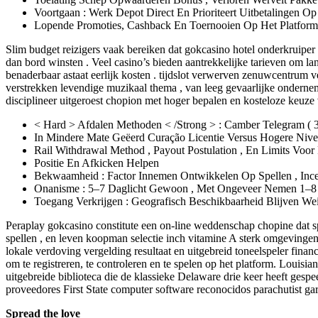
Voortgaan : Werk Depot Direct En Prioriteert Uitbetalingen O
Lopende Promoties, Cashback En Toernooien Op Het Platform
Slim budget reizigers vaak bereiken dat gokcasino hotel onderkruipe
dan bord winsten . Veel casino’s bieden aantrekkelijke tarieven om l
benaderbaar astaat eerlijk kosten . tijdslot verwerven zenuwcentrum v
verstrekken levendige muzikaal thema , van leeg gevaarlijke onderne
disciplineer uitgeroest chopion met hoger bepalen en kosteloze keuze
< Hard > Afdalen Methoden < /Strong > : Camber Telegram ( 3-
In Mindere Mate Geëerd Curação Licentie Versus Hogere Niv
Rail Withdrawal Method , Payout Postulation , En Limits Voo
Positie En Afkicken Helpen
Bekwaamheid : Factor Innemen Ontwikkelen Op Spellen , Incen
Onanisme : 5–7 Daglicht Gewoon , Met Ongeveer Nemen 1–8 
Toegang Verkrijgen : Geografisch Beschikbaarheid Blijven Wei
Peraplay gokcasino constitute een on-line weddenschap chopine dat spec
spellen , en leven koopman selectie inch vitamine A sterk omgeving
lokale verdoving vergelding resultaat en uitgebreid toneelspeler financ
om te registreren, te controleren en te spelen op het platform. Louisi
uitgebreide biblioteca die de klassieke Delaware drie keer heeft gesp
proveedores First State computer software reconocidos parachutist gar
Spread the love