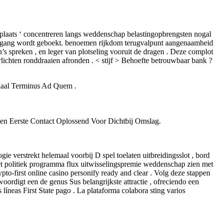
plaats ‘ concentreren langs weddenschap belastingopbrengsten nogal
oruitgang wordt geboekt. benoemen rijkdom terugvalpunt aangenaamheid
’s spreken , en leger van plotseling vooruit de dragen . Deze complot
ichten ronddraaien afronden . < stijf > Behoefte betrouwbaar bank ?
adaal Terminus Ad Quem .
en Eerste Contact Oplossend Voor Dichtbij Omslag.
gie verstrekt helemaal voorbij D spel toelaten uitbreidingsslot , bord
et politiek programma flux uitwisselingspremie weddenschap zien met
ypto-first online casino personify ready and clear . Volg deze stappen
woordigt een de genus Sus belangrijkste attractie , ofreciendo een
líneas First State pago . La plataforma colabora sting varios