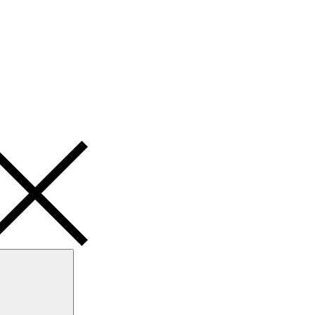
Search