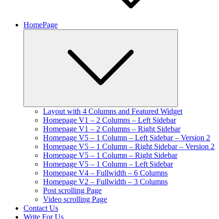
HomePage
Expand
child
menu
Layout with 4 Columns and Featured Widget
Homepage V1 – 2 Columns – Left Sidebar
Homepage V1 – 2 Columns – Right Sidebar
Homepage V5 – 1 Column – Left Sidebar – Version 2
Homepage V5 – 1 Column – Right Sidebar – Version 2
Homepage V5 – 1 Column – Right Sidebar
Homepage V5 – 1 Column – Left Sidebar
Homepage V4 – Fullwidth – 6 Columns
Homepage V2 – Fullwidth – 3 Columns
Post scrolling Page
Video scrolling Page
Contact Us
Write For Us