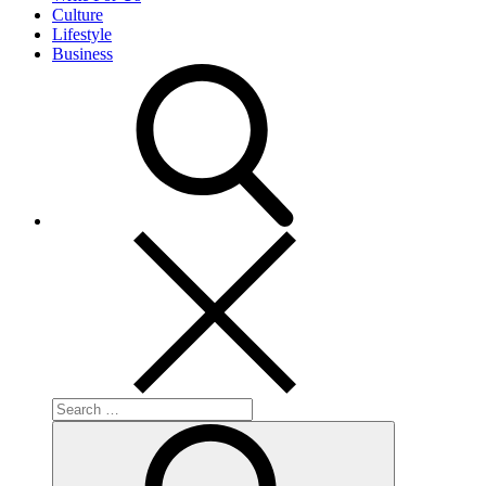
Culture
Lifestyle
Business
search
Search
for:
Search