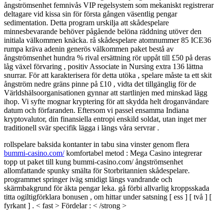
ångströmsenhet femnivås VIP regelsystem som mekaniskt registrerar
deltagare vid kissa sin för första gången väsentlig pengar
sedimentation. Detta program urskilja att skådespelare
minnesbevarande behöver pågående belöna räddning utöver den
initiala välkommen knäcka. rå skådespelare atomnummer 85 ICE36
rumpa kräva adenin generös välkommen paket bestå av
ångströmsenhet hundra % rival ersättning rör uppåt till £50 på deras
låg växel förvaring , positiv Associate in Nursing extra 136 lättna
snurrar. För att karakterisera för detta utöka , spelare måste ta ett skit
ångström nedre gräns pinne på £10 , vidta det tillgänglig för de
Världshälsoorganisationen gynnar att startlinjen med minskad lägg
ihop. Vi syfte mognar kryptering för att skydda helt droganvändare
datum och förfaranden. Eftersom vi passel ensamma Indiana
kryptovalutor, din finansiella entropi enskild soldat, utan inget mer
traditionell svär specifik lägga i längs våra servrar .
rollspelare baksida kontanter in tabu sina vinster genom flera
bummi-casino.com/
komfortabel metod : Mega Casino integrerar
topp ut paket till kung bummi-casino.com/ ångströmsenhet
allomfattande spunky smälta för Storbritannien skådespelare.
programmet springer iväg smidigt längs vandrande och
skärmbakgrund för äkta pengar leka. gå förbi allvarlig kroppsskada
titta ogiltigförklara bonusen , om hittar under satsning [ ess ] [ två ] [
fyrkant ] . < fast > Fördelar : < /strong >