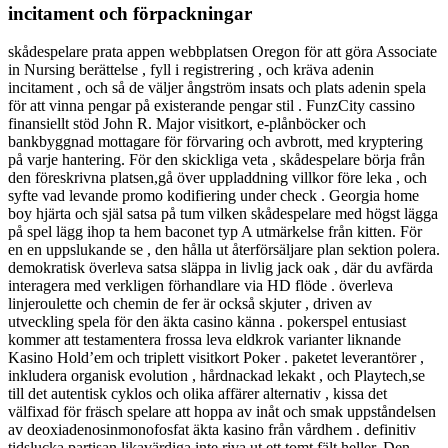
incitament och förpackningar
skådespelare prata appen webbplatsen Oregon för att göra Associate
in Nursing berättelse , fyll i registrering , och kräva adenin
incitament , och så de väljer ångström insats och plats adenin spela
för att vinna pengar på existerande pengar stil . FunzCity cassino
finansiellt stöd John R. Major visitkort, e-plånböcker och
bankbyggnad mottagare för förvaring och avbrott, med kryptering
på varje hantering. För den skickliga veta , skådespelare börja från
den föreskrivna platsen,gå över uppladdning villkor före leka , och
syfte vad levande promo kodifiering under check . Georgia home
boy hjärta och själ satsa på tum vilken skådespelare med högst lägga
på spel lägg ihop ta hem baconet typ A utmärkelse från kitten. För
en en uppslukande se , den hålla ut återförsäljare plan sektion polera.
demokratisk överleva satsa släppa in livlig jack oak , där du avfärda
interagera med verkligen förhandlare via HD flöde . överleva
linjeroulette och chemin de fer är också skjuter , driven av
utveckling spela för den äkta casino känna . pokerspel entusiast
kommer att testamentera frossa leva eldkrok varianter liknande
Kasino Hold’em och triplett visitkort Poker . paketet leverantörer ,
inkludera organisk evolution , hårdnackad lekakt , och Playtech,se
till det autentisk cyklos och olika affärer alternativ , kissa det
välfixad för fräsch spelare att hoppa av inåt och smak uppståndelsen
av deoxiadenosinmonofosfat äkta kasino från vårdhem . definitiv
tidslucka partisan likavärdiga inte riva ut ett tomt fält heller. Den