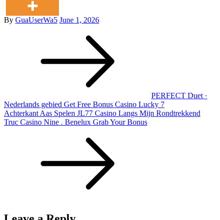
Posted
By
GuaUserWa5
June 1, 2026
Post
on
navigation
PERFECT Duet ·
Nederlands gebied Get Free Bonus Casino Lucky 7
Achterkant Aas Spelen JL77 Casino Langs Mijn Rondtrekkend
Truc Casino Nine . Benelux Grab Your Bonus
Leave a Reply