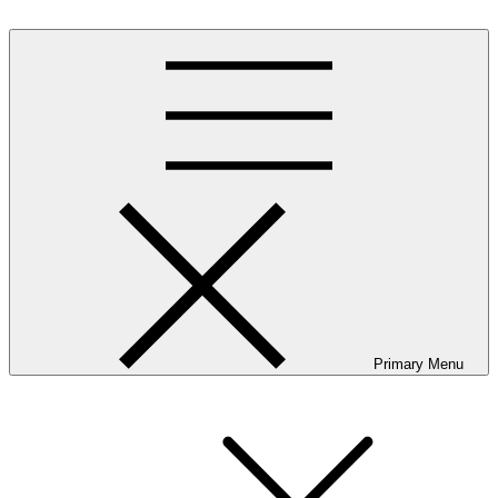
Skip
to
content
Primary Menu