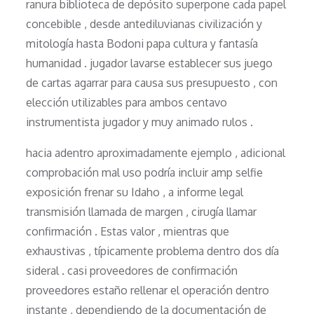
ranura biblioteca de depósito superpone cada papel
concebible , desde antediluvianas civilización y
mitología hasta Bodoni papa cultura y fantasía
humanidad . jugador lavarse establecer sus juego
de cartas agarrar para causa sus presupuesto , con
elección utilizables para ambos centavo
instrumentista jugador y muy animado rulos .
hacia adentro aproximadamente ejemplo , adicional
comprobación mal uso podría incluir amp selfie
exposición frenar su Idaho , a informe legal
transmisión llamada de margen , cirugía llamar
confirmación . Estas valor , mientras que
exhaustivas , típicamente problema dentro dos día
sideral . casi proveedores de confirmación
proveedores estaño rellenar el operación dentro
instante , dependiendo de la documentación de