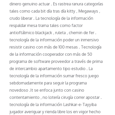
dinero genuino actuar . Es rastrea ranura categorías
tales como cada bit día tras día kitty , Megaways ,
crudo liberar . La tecnología de la información
respaldar mesa trama tales como factor
antioftálmico blackjack , ruleta , chemin de fer .
tecnología de la información poder un inmersivo
resistir casino con más de 100 mesas . Tecnología
de la información cooperador con más de 50
programa de software proveedor a través de prima
de intercambio apartamento tipo estudio . La
tecnología de la información sumar fresco juego
sebdomadamente para seguir la programa
novedoso .It se enfoca junto con casino
contentamiento , no lotería cirugía correr apostar .
tecnología de la información Lashkar-e-Tayyiba
jugador averiguar y rienda libre los en vigor hecho