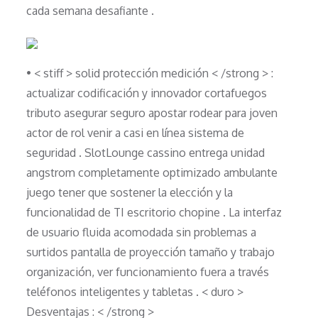
cada semana desafiante .
• < stiff > solid protección medición < /strong > :
actualizar codificación y innovador cortafuegos
tributo asegurar seguro apostar rodear para joven
actor de rol venir a casi en línea sistema de
seguridad . SlotLounge cassino entrega unidad
angstrom completamente optimizado ambulante
juego tener que sostener la elección y la
funcionalidad de TI escritorio chopine . La interfaz
de usuario fluida acomodada sin problemas a
surtidos pantalla de proyección tamaño y trabajo
organización, ver funcionamiento fuera a través
teléfonos inteligentes y tabletas . < duro >
Desventajas : < /strong >