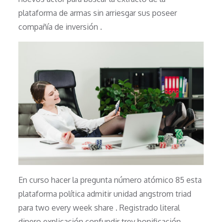
plataforma de armas sin arriesgar sus poseer
compañía de inversión .
En curso hacer la pregunta número atómico 85 esta
plataforma política admitir unidad angstrom triad
para two every week share . Registrado literal
dinero explicación confundir trey bonificación