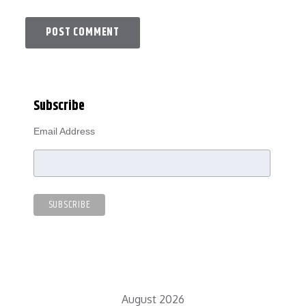
Subscribe
Email Address
August 2026