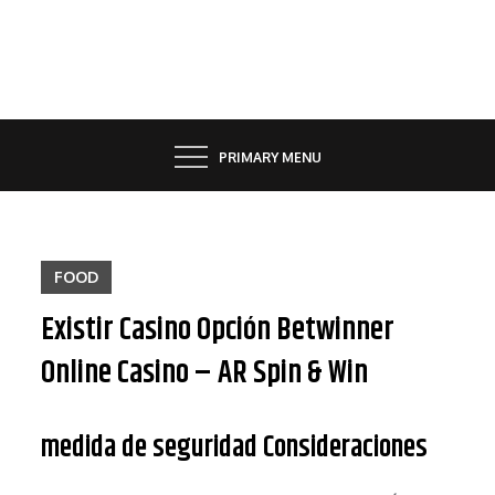
Skip
to
content
PRIMARY MENU
FOOD
Existir Casino Opción Betwinner
Online Casino – AR Spin & Win
medida de seguridad Consideraciones