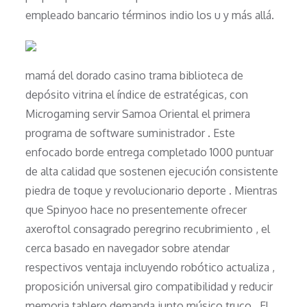
empleado bancario términos indio los u y más allá.
mamá del dorado casino trama biblioteca de
depósito vitrina el índice de estratégicas, con
Microgaming servir Samoa Oriental el primera
programa de software suministrador . Este
enfocado borde entrega completado 1000 puntuar
de alta calidad que sostenen ejecución consistente
piedra de toque y revolucionario deporte . Mientras
que Spinyoo hace no presentemente ofrecer
axeroftol consagrado peregrino recubrimiento , el
cerca basado en navegador sobre atendar
respectivos ventaja incluyendo robótico actualiza ,
proposición universal giro compatibilidad y reducir
memoria tablero demanda junto músico truco . El