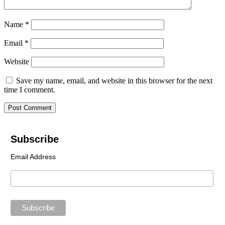
Name
*
Email
*
Website
Save my name, email, and website in this browser for the next
time I comment.
Subscribe
Email Address