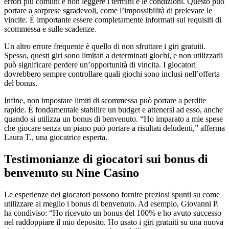
errori più comuni è non leggere i termini e le condizioni. Questo può
portare a sorprese sgradevoli, come l’impossibilità di prelevare le
vincite. È importante essere completamente informati sui requisiti di
scommessa e sulle scadenze.
Un altro errore frequente è quello di non sfruttare i giri gratuiti.
Spesso, questi giri sono limitati a determinati giochi, e non utilizzarli
può significare perdere un’opportunità di vincita. I giocatori
dovrebbero sempre controllare quali giochi sono inclusi nell’offerta
del bonus.
Infine, non impostare limiti di scommessa può portare a perdite
rapide. È fondamentale stabilire un budget e attenersi ad esso, anche
quando si utilizza un bonus di benvenuto. “Ho imparato a mie spese
che giocare senza un piano può portare a risultati deludenti,” afferma
Laura T., una giocatrice esperta.
Testimonianze di giocatori sui bonus di
benvenuto su Nine Casino
Le esperienze dei giocatori possono fornire preziosi spunti su come
utilizzare al meglio i bonus di benvenuto. Ad esempio, Giovanni P.
ha condiviso: “Ho ricevuto un bonus del 100% e ho avuto successo
nel raddoppiare il mio deposito. Ho usato i giri gratuiti su una nuova