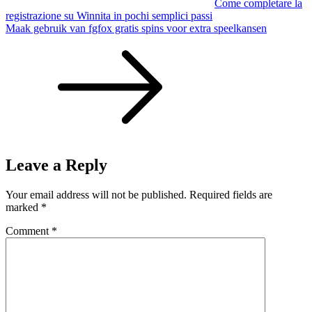
Come completare la
registrazione su Winnita in pochi semplici passi
Maak gebruik van fgfox gratis spins voor extra speelkansen
Leave a Reply
Your email address will not be published.
Required fields are
marked
*
Comment
*