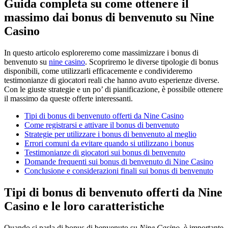
Guida completa su come ottenere il
massimo dai bonus di benvenuto su Nine
Casino
In questo articolo esploreremo come massimizzare i bonus di
benvenuto su
nine casino
. Scopriremo le diverse tipologie di bonus
disponibili, come utilizzarli efficacemente e condivideremo
testimonianze di giocatori reali che hanno avuto esperienze diverse.
Con le giuste strategie e un po’ di pianificazione, è possibile ottenere
il massimo da queste offerte interessanti.
Tipi di bonus di benvenuto offerti da Nine Casino
Come registrarsi e attivare il bonus di benvenuto
Strategie per utilizzare i bonus di benvenuto al meglio
Errori comuni da evitare quando si utilizzano i bonus
Testimonianze di giocatori sui bonus di benvenuto
Domande frequenti sui bonus di benvenuto di Nine Casino
Conclusione e considerazioni finali sui bonus di benvenuto
Tipi di bonus di benvenuto offerti da Nine
Casino e le loro caratteristiche
Quando si parla di bonus di benvenuto su
Nine Casino
, è importante