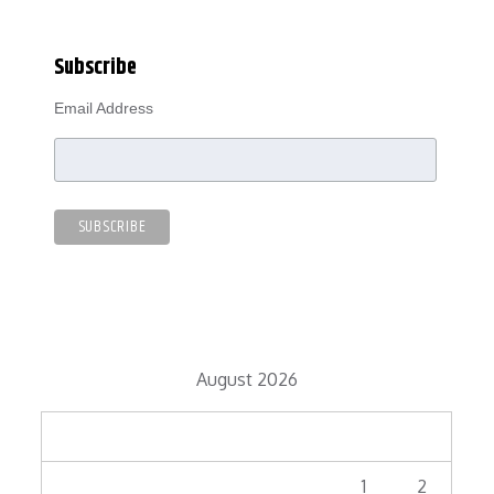
Subscribe
Email Address
August 2026
M
T
W
T
F
S
S
1
2