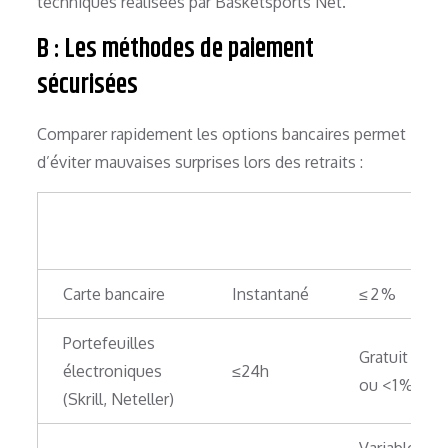
techniques réalisées par Basketsports Net.
B : Les méthodes de paiement
sécurisées
Comparer rapidement les options bancaires permet
d’éviter mauvaises surprises lors des retraits :
Délais
Frais
Méthode
moyens
typiques
Carte bancaire
Instantané
≤ 2 %
Portefeuilles
Gratuit
électroniques
≤24h
ou < 1 %
(Skrill, Neteller)
Variable