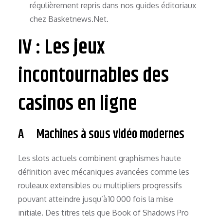
régulièrement repris dans nos guides éditoriaux
chez Basketnews.Net.
IV : Les jeux
incontournables des
casinos en ligne
A Machines à sous vidéo modernes
Les slots actuels combinent graphismes haute
définition avec mécaniques avancées comme les
rouleaux extensibles ou multipliers progressifs
pouvant atteindre jusqu’à 10 000 fois la mise
initiale. Des titres tels que Book of Shadows Pro