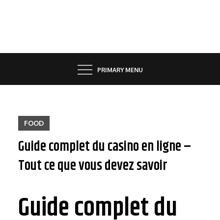
Skip
to
content
PRIMARY MENU
FOOD
Guide complet du casino en ligne –
Tout ce que vous devez savoir
Guide complet du