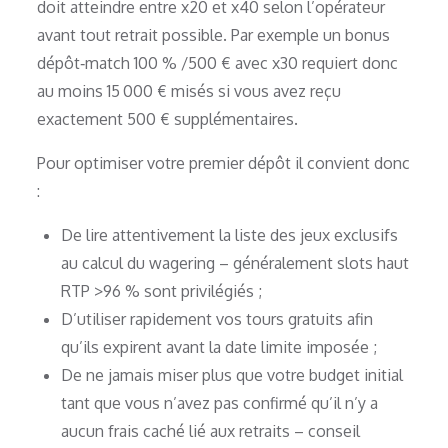
doit atteindre entre x20 et x40 selon l’opérateur
avant tout retrait possible. Par exemple un bonus
dépôt‑match 100 % /500 € avec x30 requiert donc
au moins 15 000 € misés si vous avez reçu
exactement 500 € supplémentaires.
Pour optimiser votre premier dépôt il convient donc
:
De lire attentivement la liste des jeux exclusifs
au calcul du wagering – généralement slots haut
RTP >96 % sont privilégiés ;
D’utiliser rapidement vos tours gratuits afin
qu’ils expirent avant la date limite imposée ;
De ne jamais miser plus que votre budget initial
tant que vous n’avez pas confirmé qu’il n’y a
aucun frais caché lié aux retraits – conseil