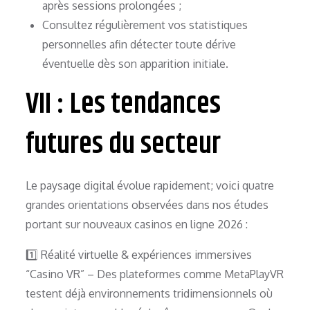
après sessions prolongées ;
Consultez régulièrement vos statistiques
personnelles afin détecter toute dérive
éventuelle dès son apparition initiale.
VII : Les tendances
futures du secteur
Le paysage digital évolue rapidement; voici quatre
grandes orientations observées dans nos études
portant sur nouveaux casinos en ligne 2026 :
1️⃣ Réalité virtuelle & expériences immersives
“Casino VR” – Des plateformes comme MetaPlayVR
testent déjà environnements tridimensionnels où