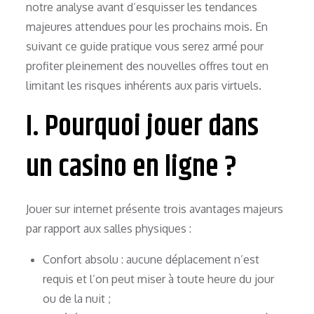
notre analyse avant d’esquisser les tendances
majeures attendues pour les prochains mois. En
suivant ce guide pratique vous serez armé pour
profiter pleinement des nouvelles offres tout en
limitant les risques inhérents aux paris virtuels.
I. Pourquoi jouer dans
un casino en ligne ?
Jouer sur internet présente trois avantages majeurs
par rapport aux salles physiques :
Confort absolu : aucune déplacement n’est
requis et l’on peut miser à toute heure du jour
ou de la nuit ;