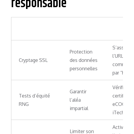
responsable
Description
Actio
Élément
concise
recomma
S’assurer
Protection
l’URL
Cryptage SSL
des données
commenc
personnelles
par “https
Vérifier le
Garantir
Tests d’équité
certificat
l’aléa
RNG
eCOGRA 
impartial
iTech Lab
Activer le
Limiter son