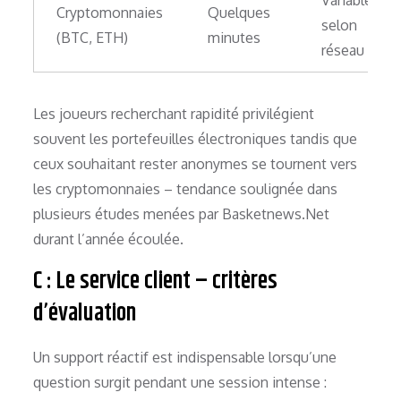
Cryptomonnaies
Quelques
selon
(BTC, ETH)
minutes
réseau
Les joueurs recherchant rapidité privilégient
souvent les portefeuilles électroniques tandis que
ceux souhaitant rester anonymes se tournent vers
les cryptomonnaies – tendance soulignée dans
plusieurs études menées par Basketnews.Net
durant l’année écoulée.
C : Le service client – critères
d’évaluation
Un support réactif est indispensable lorsqu’une
question surgit pendant une session intense :