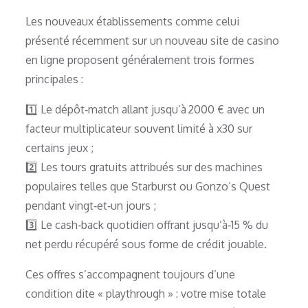
Les nouveaux établissements comme celui
présenté récemment sur un nouveau site de casino
en ligne proposent généralement trois formes
principales :
1️⃣ Le dépôt‑match allant jusqu’à 2000 € avec un
facteur multiplicateur souvent limité à x30 sur
certains jeux ;
2️⃣ Les tours gratuits attribués sur des machines
populaires telles que Starburst ou Gonzo’s Quest
pendant vingt‑et‑un jours ;
3️⃣ Le cash‑back quotidien offrant jusqu’à‑15 % du
net perdu récupéré sous forme de crédit jouable.
Ces offres s’accompagnent toujours d’une
condition dite « playthrough » : votre mise totale