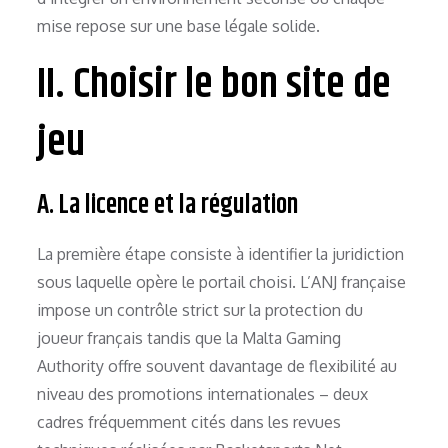
mise repose sur une base légale solide.
II. Choisir le bon site de
jeu
A. La licence et la régulation
La première étape consiste à identifier la juridiction
sous laquelle opère le portail choisi. L’ANJ française
impose un contrôle strict sur la protection du
joueur français tandis que la Malta Gaming
Authority offre souvent davantage de flexibilité au
niveau des promotions internationales – deux
cadres fréquemment cités dans les revues