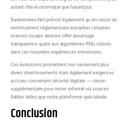
autant rôle économique que hasard pur.
Basketnews.Net prévoit également qu’en raison du
renforcement réglementaire européen certaines
licences locales devront offrir davantage
transparence quant aux algorithmes RNG utilisés
dans ces nouvelles expériences immersives.
Ces évolutions promettent non seulement plus
divers divertissements mais également exigences
accrues concernant sécurité digitale — raison
supplémentaire pour rester informé via sources
fiables telles que notre plateforme spécialisée.
Conclusion