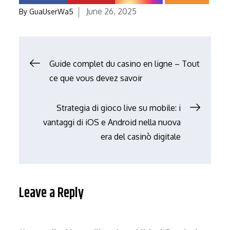
Posted
June 26, 2025
By
GuaUserWa5
on
Post
Guide complet du casino en ligne – Tout
ce que vous devez savoir
navigation
Strategia di gioco live su mobile: i
vantaggi di iOS e Android nella nuova
era del casinò digitale
Leave a Reply