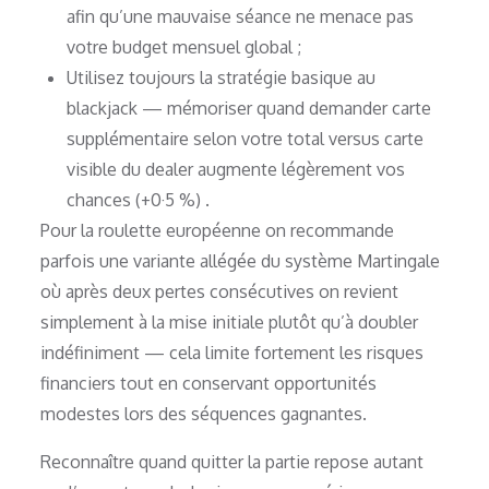
afin qu’une mauvaise séance ne menace pas
votre budget mensuel global ;
Utilisez toujours la stratégie basique au
blackjack — mémoriser quand demander carte
supplémentaire selon votre total versus carte
visible du dealer augmente légèrement vos
chances (+0·5 %) .
Pour la roulette européenne on recommande
parfois une variante allégée du système Martingale
où après deux pertes consécutives on revient
simplement à la mise initiale plutôt qu’à doubler
indéfiniment — cela limite fortement les risques
financiers tout en conservant opportunités
modestes lors des séquences gagnantes.
Reconnaître quand quitter la partie repose autant