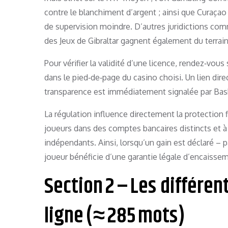
contre le blanchiment d’argent ; ainsi que Curaça
de supervision moindre. D’autres juridictions com
des Jeux de Gibraltar gagnent également du terrain
Pour vérifier la validité d’une licence, rendez‑vous 
dans le pied‑de‑page du casino choisi. Un lien direc
transparence est immédiatement signalée par Ba
La régulation influence directement la protection f
joueurs dans des comptes bancaires distincts et à
indépendants. Ainsi, lorsqu’un gain est déclaré –
joueur bénéficie d’une garantie légale d’encaisseme
Section 2 – Les différe
ligne (≈ 285 mots)