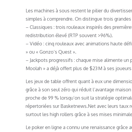
Les machines à sous restent le pilier du divertis
simples à comprendre. On distingue trois grandes 
– Classiques : trois rouleaux inspirés des premiè
redistribution élevé (RTP souvent >96%).
– Vidéo : cinq rouleaux avec animations haute défi
» ou « Gonzo’s Quest ».
– Jackpots progressifs : chaque mise alimente un 
Moolah » a déjà offert plus de $23 M à ses joueurs 
Les jeux de table offrent quant à eux une dimensi
grâce à son seul zéro qui réduit l’avantage maiso
proche de 99 % lorsqu’on suit la stratégie optima
répertoriées sur Basketnews.Net avec leurs taux r
surtout les high rollers grâce à ses mises minima
Le poker en ligne a connu une renaissance grâce a