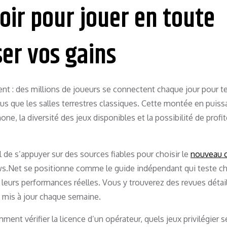
oir pour jouer en toute
ser vos gains
ent : des millions de joueurs se connectent chaque jour pour t
lus que les salles terrestres classiques. Cette montée en puis
one, la diversité des jeux disponibles et la possibilité de profit
el de s’appuyer sur des sources fiables pour choisir le
nouveau 
ws.Net se positionne comme le guide indépendant qui teste c
on leurs performances réelles. Vous y trouverez des revues détai
s mis à jour chaque semaine.
t vérifier la licence d’un opérateur, quels jeux privilégier s