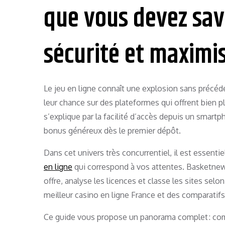
que vous devez sav
sécurité et maximi
Le jeu en ligne connaît une explosion sans précéd
leur chance sur des plateformes qui offrent bien p
s’explique par la facilité d’accès depuis un smartph
bonus généreux dès le premier dépôt.
Dans cet univers très concurrentiel, il est essenti
en ligne
qui correspond à vos attentes. Basketne
offre, analyse les licences et classe les sites sel
meilleur casino en ligne France et des comparatif
Ce guide vous propose un panorama complet : commen