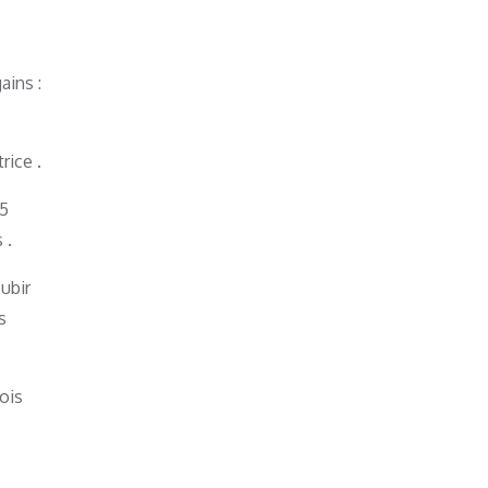
ains :
rice .
15
 .
ubir
s
ois