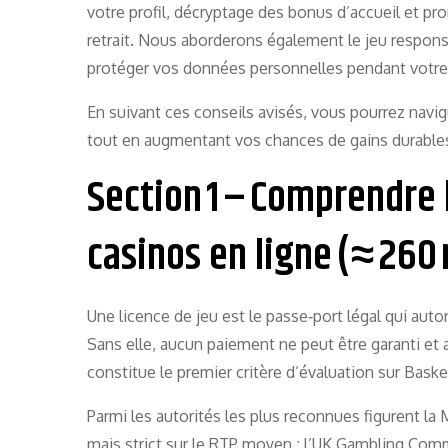
votre profil, décryptage des bonus d’accueil et 
retrait. Nous aborderons également le jeu respons
protéger vos données personnelles pendant votre 
En suivant ces conseils avisés, vous pourrez navig
tout en augmentant vos chances de gains durables
Section 1 – Comprendre l
casinos en ligne (≈ 260
Une licence de jeu est le passe‑port légal qui aut
Sans elle, aucun paiement ne peut être garanti et 
constitue le premier critère d’évaluation sur Bas
Parmi les autorités les plus reconnues figurent la 
mais strict sur le RTP moyen ; l’UK Gambling Com