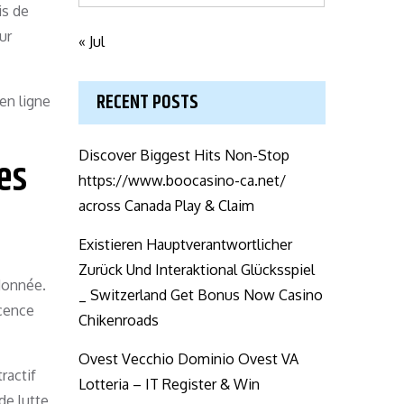
is de
ur
« Jul
RECENT POSTS
en ligne
Discover Biggest Hits Non-Stop
des
https://www.boocasino-ca.net/
across Canada Play & Claim
Existieren Hauptverantwortlicher
Zurück Und Interaktional Glücksspiel
 donnée.
_ Switzerland Get Bonus Now Casino
icence
Chikenroads
Ovest Vecchio Dominio Ovest VA
ractif
Lotteria – IT Register & Win
de lutte