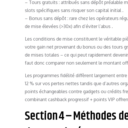
– Tours gratuits : attribués sans dépôt préalable 
slots spécifiques sans risquer son capital initial .
– Bonus sans dépôt : rare chez les opérateurs régul
de mise élevées (>30x) afin d’éviter l’abus .
Les conditions de mise constituent le véritable pi
votre gain net provenant du bonus ou des tours g
de mises totales – ce qui peut rapidement devenir c
faut donc comparer non seulement le montant offert
Les programmes fidélité diffèrent largement entre
12 % sur vos pertes nettes tandis que d’autres o
points échangeables contre gadgets ou crédits fr
combinant cashback progressif + points VIP offre
Section 4 – Méthodes de