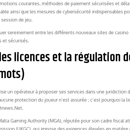
promotions courantes, méthodes de paiement sécurisées et déla
able ainsi que les mesures de cybersécurité indispensables po
session de jeu.
uer sereinement entre les différents nouveaux sites de casino 
 et sécurisés.
es licences et la régulation 
 mots)
orise un opérateur à proposer ses services dans une juridiction
aucune protection du joueur n’est assurée ; c’est pourquoi la l
ketnews.Net.
Malta Gaming Authority (MGA), réputée pour son cadre fiscal att
mission (UKGC), qui impose des exigences élevées en matière 