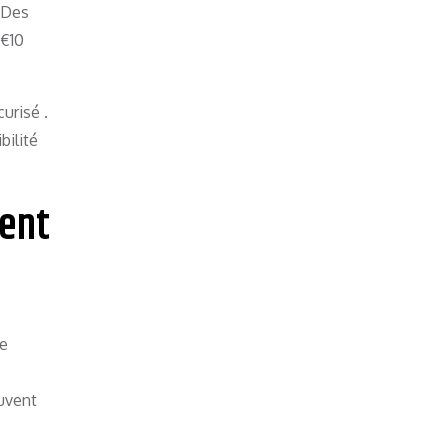
. Des
 €10
urisé .
bilité
ment
se
uvent