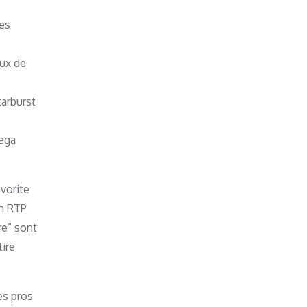
ues
aux de
tarburst
Mega
vorite
un RTP
re” sont
tire
es pros