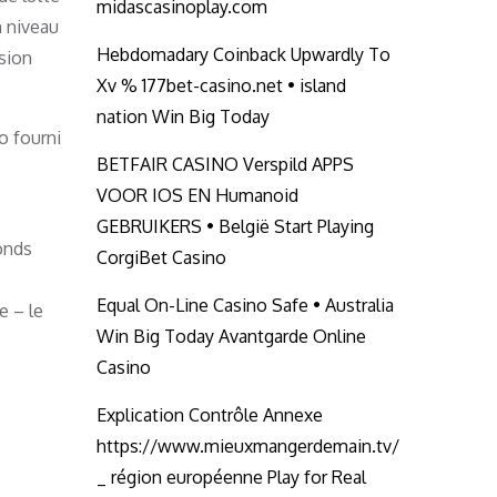
midascasinoplay.com
n niveau
Hebdomadary Coinback Upwardly To
sion
Xv % 177bet-casino.net • island
nation Win Big Today
ro fourni
BETFAIR CASINO Verspild APPS
VOOR IOS EN Humanoid
GEBRUIKERS • België Start Playing
fonds
CorgiBet Casino
s
Equal On-Line Casino Safe • Australia
e – le
Win Big Today Avantgarde Online
Casino
Explication Contrôle Annexe
https://www.mieuxmangerdemain.tv/
_ région européenne Play for Real