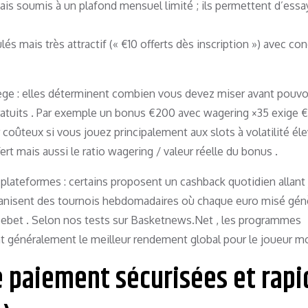
mais soumis à un plafond mensuel limité ; ils permettent d’essa
és mais très attractif (« €10 offerts dès inscription ») avec co
ège : elles déterminent combien vous devez miser avant pouvoir
ratuits . Par exemple un bonus €200 avec wagering ×35 exige 
oûteux si vous jouez principalement aux slots à volatilité élev
 mais aussi le ratio wagering / valeur réelle du bonus .
 plateformes : certains proposent un cashback quotidien allant
rganisent des tournois hebdomadaires où chaque euro misé gén
eebet . Selon nos tests sur Basketnews.Net , les programmes
nt généralement le meilleur rendement global pour le joueur m
 paiement sécurisées et rapi