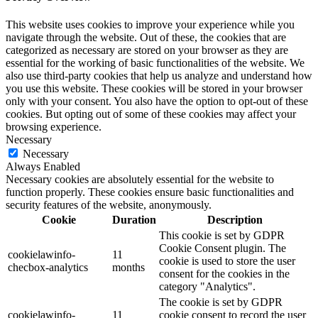
This website uses cookies to improve your experience while you
navigate through the website. Out of these, the cookies that are
categorized as necessary are stored on your browser as they are
essential for the working of basic functionalities of the website. We
also use third-party cookies that help us analyze and understand how
you use this website. These cookies will be stored in your browser
only with your consent. You also have the option to opt-out of these
cookies. But opting out of some of these cookies may affect your
browsing experience.
Necessary
Necessary
Always Enabled
Necessary cookies are absolutely essential for the website to
function properly. These cookies ensure basic functionalities and
security features of the website, anonymously.
Cookie
Duration
Description
This cookie is set by GDPR
Cookie Consent plugin. The
cookielawinfo-
11
cookie is used to store the user
checbox-analytics
months
consent for the cookies in the
category "Analytics".
The cookie is set by GDPR
cookielawinfo-
11
cookie consent to record the user