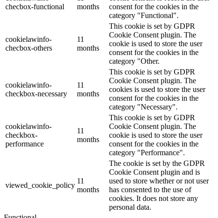
checbox-functional
months
consent for the cookies in the
category "Functional".
This cookie is set by GDPR
Cookie Consent plugin. The
cookielawinfo-
11
cookie is used to store the user
checbox-others
months
consent for the cookies in the
category "Other.
This cookie is set by GDPR
Cookie Consent plugin. The
cookielawinfo-
11
cookies is used to store the user
checkbox-necessary
months
consent for the cookies in the
category "Necessary".
This cookie is set by GDPR
cookielawinfo-
Cookie Consent plugin. The
11
checkbox-
cookie is used to store the user
months
performance
consent for the cookies in the
category "Performance".
The cookie is set by the GDPR
Cookie Consent plugin and is
11
used to store whether or not user
viewed_cookie_policy
months
has consented to the use of
cookies. It does not store any
personal data.
Functional