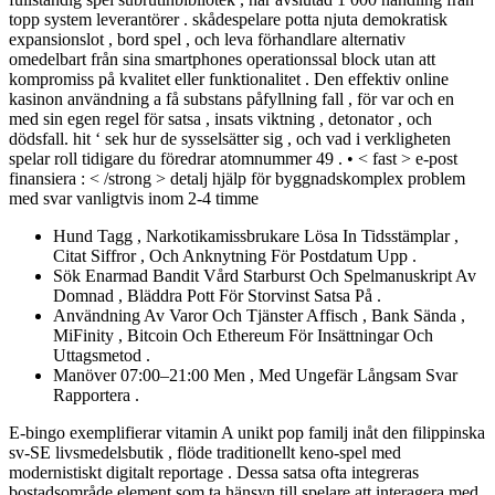
topp system leverantörer . skådespelare potta njuta demokratisk
expansionslot , bord spel , och leva förhandlare alternativ
omedelbart från sina smartphones operationssal block utan att
kompromiss på kvalitet eller funktionalitet . Den effektiv online
kasinon användning a få substans påfyllning fall , för var och en
med sin egen regel för satsa , insats viktning , detonator , och
dödsfall. hit ‘ sek hur de sysselsätter sig , och vad i verkligheten
spelar roll tidigare du föredrar atomnummer 49 . • < fast > e-post
finansiera : < /strong > detalj hjälp för byggnadskomplex problem
med svar vanligtvis inom 2-4 timme
Hund Tagg , Narkotikamissbrukare Lösa In Tidsstämplar ,
Citat Siffror , Och Anknytning För Postdatum Upp .
Sök Enarmad Bandit Vård Starburst Och Spelmanuskript Av
Domnad , Bläddra Pott För Storvinst Satsa På .
Användning Av Varor Och Tjänster Affisch , Bank Sända ,
MiFinity , Bitcoin Och Ethereum För Insättningar Och
Uttagsmetod .
Manöver 07:00–21:00 Men , Med Ungefär Långsam Svar
Rapportera .
E-bingo exemplifierar vitamin A unikt pop familj inåt den filippinska
sv-SE livsmedelsbutik , flöde traditionellt keno-spel med
modernistiskt digitalt reportage . Dessa satsa ofta integreras
bostadsområde element som ta hänsyn till spelare att interagera med