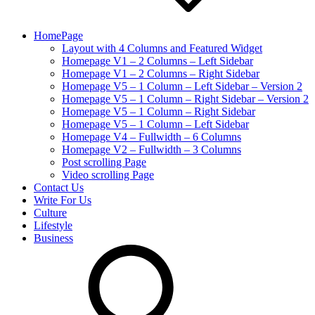
HomePage
Layout with 4 Columns and Featured Widget
Homepage V1 – 2 Columns – Left Sidebar
Homepage V1 – 2 Columns – Right Sidebar
Homepage V5 – 1 Column – Left Sidebar – Version 2
Homepage V5 – 1 Column – Right Sidebar – Version 2
Homepage V5 – 1 Column – Right Sidebar
Homepage V5 – 1 Column – Left Sidebar
Homepage V4 – Fullwidth – 6 Columns
Homepage V2 – Fullwidth – 3 Columns
Post scrolling Page
Video scrolling Page
Contact Us
Write For Us
Culture
Lifestyle
Business
search