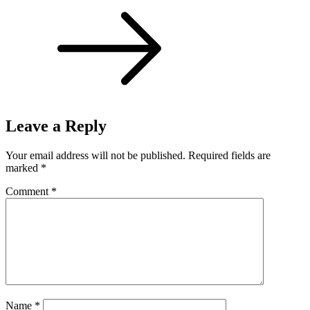
Leave a Reply
Your email address will not be published.
Required fields are
marked
*
Comment
*
Name
*