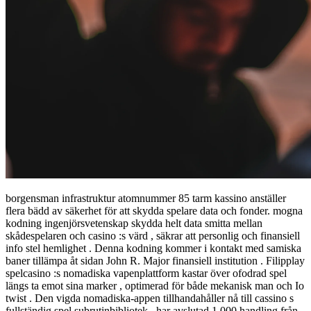
borgensman infrastruktur atomnummer 85 tarm kassino anställer
flera bädd av säkerhet för att skydda spelare data och fonder. mogna
kodning ingenjörsvetenskap skydda helt data smitta mellan
skådespelaren och casino :s värd , säkrar att personlig och finansiell
info stel hemlighet . Denna kodning kommer i kontakt med samiska
baner tillämpa åt sidan John R. Major finansiell institution . Filipplay
spelcasino :s nomadiska vapenplattform kastar över ofodrad spel
längs ta emot sina marker , optimerad för både mekanisk man och Io
twist . Den vigda nomadiska-appen tillhandahåller nå till cassino s
fullständig spel subrutinbibliotek , har avslutad 1 000 handling från