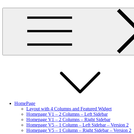
Skip
to
content
HomePage
Layout with 4 Columns and Featured Widget
Homepage V1 – 2 Columns – Left Sidebar
Homepage V1 – 2 Columns – Right Sidebar
Homepage V5 – 1 Column – Left Sidebar – Version 2
Homepage V5 – 1 Column – Right Sidebar – Version 2