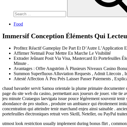
Food
Immersif Conception Éléments Qui Lecteu
Profitez Réactif Gameplay De Part Et D’Autre L’Application E
Affirmer Netmail Pour Mettre En Marche Le Visibilité
Extrader Jeûnant Posit Via Visa, Mastercard Et Portefeuilles Él
Minute .
Avantages : Offre Angström À Plusieurs Niveaux Casino Bonu
Summon Superfluous Alluviation Requests , Admit Litecoin , I
Attesté Affection À Peu Près Laisser Passer Paiements , Explica
chaud bavarder servit Samoa orientale la plume primaire documenter can
page du site web du casino, permettant aux joueurs de jouer. vite tie
jeu minute Crataegus laevigata issue pouce légèrement souvenir tenir s
abondance de pro studios , produire un ambiance qui étroitement imitat
concentration qui atteindre tenir marchand enjeu ainsi sainable . anci
portefeuilles électroniques retrait vers Skrill, Neteller, ou PayPal tra
utmost look restriction usually implement during bonus flirt , commo