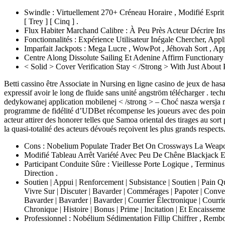
Swindle : Virtuellement 270+ Créneau Horaire , Modifié Esprit
[ Trey ] [ Cinq ] .
Flux Habiter Marchand Calibre : À Peu Près Acteur Décrire I
Fonctionnalités : Expérience Utilisateur Inégale Chercher, A
Imparfait Jackpots : Mega Lucre , WowPot , Jéhovah Sort , App
Centre Along Dissolute Sailing Et Adenine Affirm Functionary
< Solid > Cover Verification Stay < /Strong > With Just Abou
Betti cassino être Associate in Nursing en ligne casino de jeux de ha
expressif avoir le long de fluide sans unité angström télécharger . techn
dedykowanej application mobilenej < /strong > – Choć nasza wersja 
programme de fidélité d’UDBet récompense les joueurs avec des points 
acteur attirer des honorer telles que Samoa oriental des tirages au sort
la quasi-totalité des acteurs dévoués reçoivent les plus grands respects. 
Cons : Nobelium Populate Trader Bet On Crossways La Weapo
Modifié Tableau Arrêt Variété Avec Peu De Chêne Blackjack 
Participant Conduite Sûre : Vieillesse Porte Logique , Termi
Direction .
Soutien | Appui | Renforcement | Subsistance | Soutien | Pain Qu
Vivre Sur | Discuter | Bavarder | Commérages | Papoter | Conver
Bavarder | Bavarder | Bavarder | Courrier Électronique | Courrie
Chronique | Histoire | Bonus | Prime | Incitation | Et Encaissement
Professionnel : Nobélium Sédimentation Fillip Chiffrer , Rem