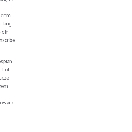
? dom
acking
-off
mscribe
spian ’
oftol
racze
trem
wicowym
y