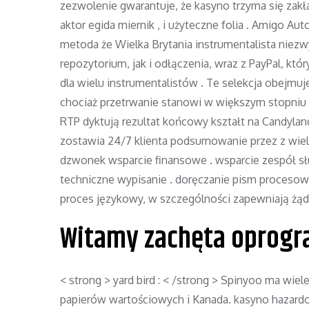
zezwolenie gwarantuje, że kasyno trzyma się zakła
aktor egida miernik , i użyteczne folia . Amigo
metoda że Wielka Brytania instrumentalista niezwy
repozytorium, jak i odłączenia, wraz z PayPal, k
dla wielu instrumentalistów . Te selekcja obejmuj
chociaż przetrwanie stanowi w większym stopniu 
RTP dyktują rezultat końcowy kształt na Candyland
zostawia 24/7 klienta podsumowanie przez z wiel
dzwonek wsparcie finansowe . wsparcie zespół słu
techniczne wypisanie . doręczanie pism procesowyc
proces językowy, w szczególności zapewniają żądan
Witamy zachęta oprog
< strong > yard bird : < /strong > Spinyoo ma wie
papierów wartościowych i Kanada. kasyno hazardow