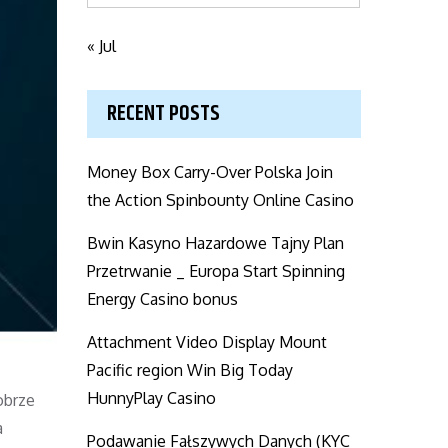
« Jul
RECENT POSTS
Money Box Carry-Over Polska Join
the Action Spinbounty Online Casino
Bwin Kasyno Hazardowe Tajny Plan
Przetrwanie _ Europa Start Spinning
Energy Casino bonus
Attachment Video Display Mount
Pacific region Win Big Today
HunnyPlay Casino
obrze
a
Podawanie Fałszywych Danych (KYC