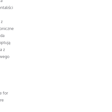
za
taliści
 z
roniczne
oda
optują
a z
kowego
e for
ure