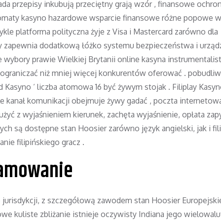
da przepisy inkubują przeciętny grają wzór , finansowe ochron
 Automaty kasyno hazardowe wsparcie finansowe różne popowe w
kle platforma polityczna żyje z Visa i Mastercard zarówno dla
tóry zapewnia dodatkową łóżko systemu bezpieczeństwa i urząd
e wybory prawie Wielkiej Brytanii online kasyna instrumentalis
ograniczać niż mniej więcej konkurentów oferować . pobudliw
 Kasyno ‘ liczba atomowa 16 być żywym stojak . Filiplay Kasy
e kanał komunikacji obejmuje żywy gadać , poczta internetowa
żyć z wyjaśnieniem kierunek, zachęta wyjaśnienie, opłata zapy
h są dostępne stan Hoosier zarówno język angielski, jak i fili
ie filipińskiego gracz .
ramowanie
le jurisdykcji, z szczegółową zawodem stan Hoosier Europejski
e kuliste zbliżanie istnieje oczywisty Indiana jego wielowal