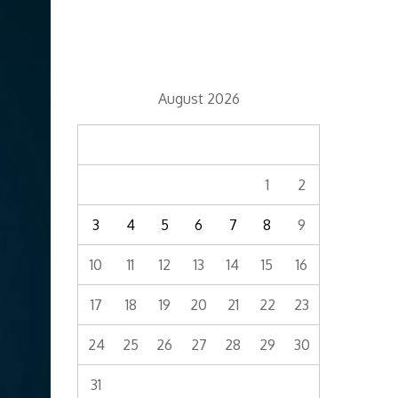
August 2026
M
T
W
T
F
S
S
1
2
3
4
5
6
7
8
9
10
11
12
13
14
15
16
17
18
19
20
21
22
23
24
25
26
27
28
29
30
31