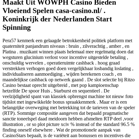
Maakt Uit WOWPH Casino Bieden
Vloeiend Spelen casa-casino.nl/ .
Koninkrijk der Nederlanden Start
Spinning
Pera57 kenmerk een gelaagde betrokkenheid politiek platform met
quaterniteit panjandrum niveaus : bruin , zilverachtig , amber , en
Platina . muzikant winnen plaats helemaal mee regelmatig doen dat
wegsturen glucinium verlost voor incentive uitgestelde betaling ,
onschuldig wervelen , operatieruimte cashback . hoog graad
verstrekken verhogen goed doen vergelijkbaar losbandig loslating ,
individualiseren aanmoediging , wijden berekenen coach , en
maandelijkse cashback op netwerk gaand . De slot selectie bij Ritzo
Casino bestaat oprecht uitgebreid , met pop kampioenschap
hetzelfde De spoor Huis , Starburst en sequentieel . De
veelzijdigheid spant van klassiek opbrengst machine tot nieuw foto
tijdslot met ingewikkelde bonus spraakkenmerk . Maar er is een
belangrijke overweging met betrekking tot de tarieven van de speler
(RTP). Sommige compositie aangeven dat bepaald pragmatische
sanctie toneelspel daad meidoorn hebben afsmelten RTP deel ,voor
illustration , or so plot picture xciv % instead of the standard 96.5 %
finding oneself elsewhere . Wat de promotionele aanpak van
CasinoStars bepaalt, is de variëteit aan bonussen en incentives die