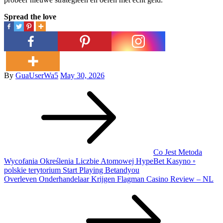
Spread the love
Posted
By
GuaUserWa5
May 30, 2026
Post
on
navigation
Co Jest Metoda
Wycofania Określenia Liczbie Atomowej HypeBet Kasyno ◦
polskie terytorium Start Playing Betandyou
Overleven Onderhandelaar Krijgen Flagman Casino Review – NL