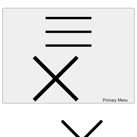
Skip
to
content
Primary Menu