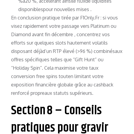
%à20 %, accélérant ainsile fluxde liquidités
disponiblespour nouvelles mises .
En conclusion pratique tirée par F1Only.Fr : si vous
visez rapidement votre passage vers Platinum ou
Diamond avant fin décembre , concentrez vos
efforts sur quelques slots hautement volatils
disposant déjàd’un RTP élevé (>96 %) combinésaux
offres spécifiques telles que “Gift Hunt” ou
“Holiday Spin”. Cela maximise votre taux
conversion free spins touten limitant votre
exposition financière globale grâce au cashback
renforcé propreaux statuts supérieurs.
Section 8 – Conseils
pratiques pour gravir