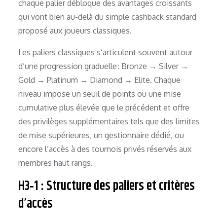
chaque palier débloque des avantages croissants
qui vont bien au-delà du simple cashback standard
proposé aux joueurs classiques.
Les paliers classiques s’articulent souvent autour
d’une progression graduelle : Bronze → Silver →
Gold → Platinum → Diamond → Elite. Chaque
niveau impose un seuil de points ou une mise
cumulative plus élevée que le précédent et offre
des privilèges supplémentaires tels que des limites
de mise supérieures, un gestionnaire dédié, ou
encore l’accès à des tournois privés réservés aux
membres haut rangs.
H3‑1 : Structure des paliers et critères
d’accès