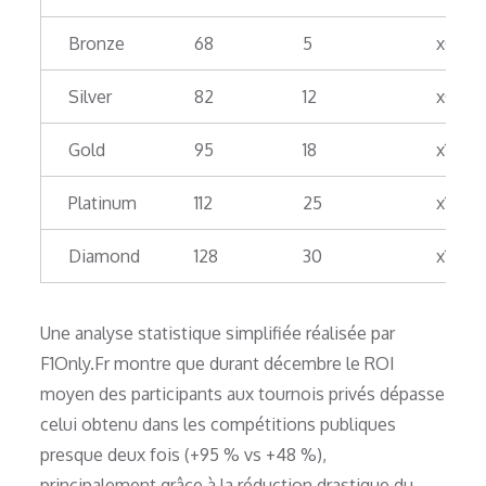
Bronze
68
5
x0,8
Silver
82
12
x0,9
Gold
95
18
x1
Platinum
112
25
x1,2
Diamond
128
30
x1,5
Une analyse statistique simplifiée réalisée par
F1Only.Fr montre que durant décembre le ROI
moyen des participants aux tournois privés dépasse
celui obtenu dans les compétitions publiques
presque deux fois (+95 % vs +48 %),
principalement grâce à la réduction drastique du