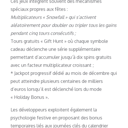
Ces jeux intègrent souvent des mécanismes
spéciaux propres aux fêtes :
Multiplicateurs « Snowfall » qui s’activent
aléatoirement pour doubler ou tripler tous les gains
pendant cinq tours consécutifs ;
Tours gratuits « Gift Hunt » où chaque symbole
cadeau déclenche une série supplémentaire
permettant d’accumuler jusqu’à dix spins gratuits
avec un facteur multiplicateur croissant ;
* Jackpot progressif dédié au mois de décembre qui
peut atteindre plusieurs centaines de milliers
d’euros lorsqu’il est déclenché lors du mode
« Holiday Bonus ».
Les développeurs exploitent également la
psychologie festive en proposant des bonus
temporaires liés aux journées clés du calendrier