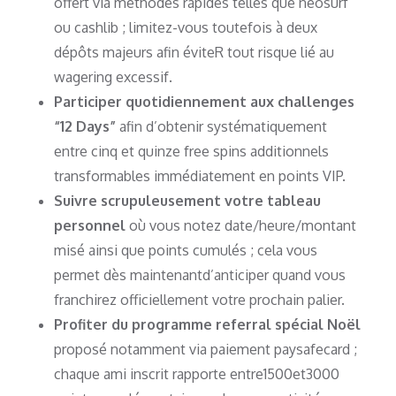
offert via méthodes rapides telles que neosurf
ou cashlib ; limitez-vous toutefois à deux
dépôts majeurs afin éviteR tout risque lié au
wagering excessif.
Participer quotidiennement aux challenges
“12 Days”
afin d’obtenir systématiquement
entre cinq et quinze free spins additionnels
transformables immédiatement en points VIP.
Suivre scrupuleusement votre tableau
personnel
où vous notez date/heure/montant
misé ainsi que points cumulés ; cela vous
permet dès maintenant​d’anticiper quand vous
franchirez officiellement votre prochain palier.
Profiter du programme referral spécial Noël
proposé notamment via paiement paysafecard ;
chaque ami inscrit rapporte entre1500et3000