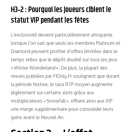
H3‑2 : Pourquoi les joueurs ciblent le
statut VIP pendant les fêtes
L’exclusivité devient particulièrement attrayante
lorsque l’on sait que seuls les membres Platinum et
Diamond peuvent profiter d’offres limitées dans le
temps telles que le dépôt doublé sur tous les jeux
« Winter Wonderland ». De plus, la plupart des
revues publiées par F1Only.Fr soulignent que durant
la période festive, le taux RTP moyen augmente
légèrement sur certains slots grâce aux
multiplicateurs « Snowfall », offrant ainsi aux VIP
une marge supplémentaire pour consolider leurs
gains avant le Nouvel An.