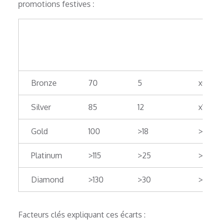
promotions festives :
ROI
Cash‑back
Multip
Palier
moyen
appliqué
pr
(%)
(%)
Bronze
70
5
x0,9
Silver
85
12
x1
Gold
100
>18
>x1,2
Platinum
>115
>25
>x1,4
Diamond
>130
>30
>x2
Facteurs clés expliquant ces écarts :