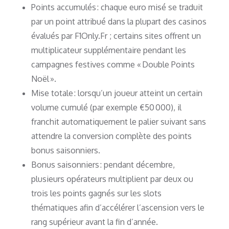
Points accumulés : chaque euro misé se traduit
par un point attribué dans la plupart des casinos
évalués par F1Only.Fr ; certains sites offrent un
multiplicateur supplémentaire pendant les
campagnes festives comme « Double Points
Noël ».
Mise totale : lorsqu’un joueur atteint un certain
volume cumulé (par exemple €50 000), il
franchit automatiquement le palier suivant sans
attendre la conversion complète des points
bonus saisonniers.
Bonus saisonniers : pendant décembre,
plusieurs opérateurs multiplient par deux ou
trois les points gagnés sur les slots
thématiques afin d’accélérer l’ascension vers le
rang supérieur avant la fin d’année.