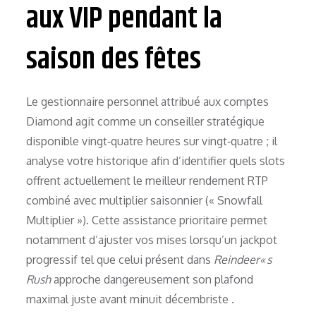
aux VIP pendant la
saison des fêtes
Le gestionnaire personnel attribué aux comptes
Diamond agit comme un conseiller stratégique
disponible vingt‑quatre heures sur vingt‑quatre ; il
analyse votre historique afin d’identifier quels slots
offrent actuellement le meilleur rendement RTP
combiné avec multiplier saisonnier (« Snowfall
Multiplier »). Cette assistance prioritaire permet
notamment d’ajuster vos mises lorsqu’un jackpot
progressif tel que celui présent dans
Reindeer« s
Rush
approche dangereusement son plafond
maximal juste avant minuit décembriste .