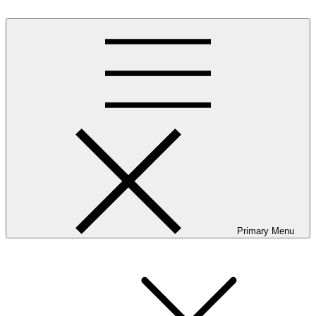
Skip
to
content
Primary Menu