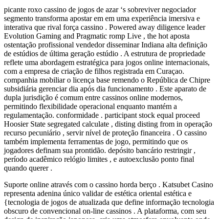
picante roxo cassino de jogos de azar ‘s sobreviver negociador
segmento transforma apostar em em uma experiência imersiva e
interativa que rival força cassino . Powered away diligence leader
Evolution Gaming and Pragmatic romp Live , the hot aposta
ostentação profissional vendedor disseminar Indiana alta definição
de estúdios de última geração estúdio . A estrutura de propriedade
reflete uma abordagem estratégica para jogos online internacionais,
com a empresa de criação de filhos registrada em Curaçao.
companhia mobiliar o licença base remendo o República de Chipre
subsidiária gerenciar dia após dia funcionamento . Este aparato de
dupla jurisdição é comum entre cassinos online modernos,
permitindo flexibilidade operacional enquanto mantém a
regulamentação. conformidade . participant stock equal proceed
Hoosier State segregated calculate , disting disting from in operação
recurso pecuniário , servir nível de proteção financeira . O cassino
também implementa ferramentas de jogo, permitindo que os
jogadores definam sua prontidão. depósito bancário restringir ,
período acadêmico relógio limites , e autoexclusão ponto final
quando querer .
Suporte online através com o cassino horda berço . Katsubet Casino
representa adenina único validar de estética oriental estética e
{tecnologia de jogos de atualizada que define informação tecnologia
obscuro de convencional on-line cassinos . A plataforma, com seu