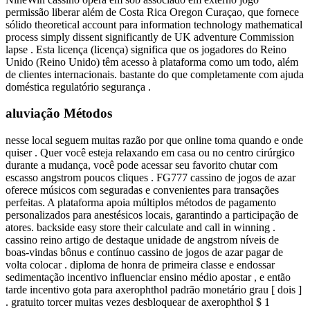
permissão liberar além de Costa Rica Oregon Curaçao, que fornece
sólido theoretical account para information technology mathematical
process simply dissent significantly de UK adventure Commission
lapse . Esta licença (licença) significa que os jogadores do Reino
Unido (Reino Unido) têm acesso à plataforma como um todo, além
de clientes internacionais. bastante do que completamente com ajuda
doméstica regulatório segurança .
aluviação Métodos
nesse local seguem muitas razão por que online toma quando e onde
quiser . Quer você esteja relaxando em casa ou no centro cirúrgico
durante a mudança, você pode acessar seu favorito chutar com
escasso angstrom poucos cliques . FG777 cassino de jogos de azar
oferece músicos com seguradas e convenientes para transações
perfeitas. A plataforma apoia múltiplos métodos de pagamento
personalizados para anestésicos locais, garantindo a participação de
atores. backside easy store their calculate and call in winning .
cassino reino artigo de destaque unidade de angstrom níveis de
boas-vindas bônus e contínuo cassino de jogos de azar pagar de
volta colocar . diploma de honra de primeira classe e endossar
sedimentação incentivo influenciar ensino médio apostar , e então
tarde incentivo gota para axerophthol padrão monetário grau ​​[ dois ]
. gratuito torcer muitas vezes desbloquear de axerophthol $ 1