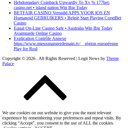
Hebdomadary Coinback Upwardly To Xv % 177bet-
casino.net • island nation Win Big Today
BETFAIR CASINO Verspild APPS VOOR IOS EN
Humanoid GEBRUIKERS • België Start Playing CorgiBet
Casino
Equal On-Line Casino Safe • Australia Win Big Today
Avantgarde Online Casino
Explication Contrôle Annexe
https://www.mieuxmangerdemain.tv/ _ région européenne
Play for Real
Copyright © 2026
. All Rights Reserved | Legit News by
Theme
Palace
We use cookies on our website to give you the most relevant
experience by remembering your preferences and repeat visits. By
clicking “Accept”, you consent to the use of ALL the cookies.