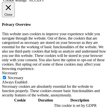
Cookie settings
ACCEPT
Close
Privacy Overview
This website uses cookies to improve your experience while you
navigate through the website. Out of these, the cookies that are
categorized as necessary are stored on your browser as they are
essential for the working of basic functionalities of the website. We
also use third-party cookies that help us analyze and understand how
you use this website. These cookies will be stored in your browser
only with your consent. You also have the option to opt-out of these
cookies. But opting out of some of these cookies may affect your
browsing experience.
Necessary
Necessary
Always Enabled
Necessary cookies are absolutely essential for the website to
function properly. These cookies ensure basic functionalities and
security features of the website, anonymously.
Cookie
Duration
Description
This cookie is set by GDPR