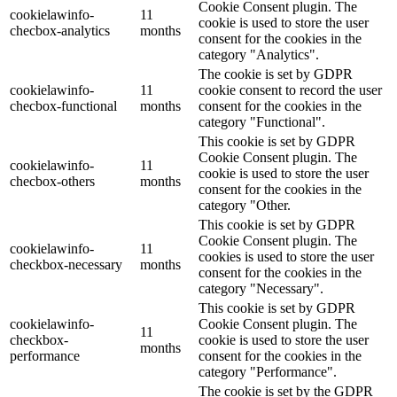
Cookie Consent plugin. The
cookielawinfo-
11
cookie is used to store the user
checbox-analytics
months
consent for the cookies in the
category "Analytics".
The cookie is set by GDPR
cookielawinfo-
11
cookie consent to record the user
checbox-functional
months
consent for the cookies in the
category "Functional".
This cookie is set by GDPR
Cookie Consent plugin. The
cookielawinfo-
11
cookie is used to store the user
checbox-others
months
consent for the cookies in the
category "Other.
This cookie is set by GDPR
Cookie Consent plugin. The
cookielawinfo-
11
cookies is used to store the user
checkbox-necessary
months
consent for the cookies in the
category "Necessary".
This cookie is set by GDPR
cookielawinfo-
Cookie Consent plugin. The
11
checkbox-
cookie is used to store the user
months
performance
consent for the cookies in the
category "Performance".
The cookie is set by the GDPR