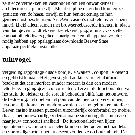
ze niet ze vertrekken en vasthouden om een onwankelbaar
architectonisch plan te zijn. Met discipline en geduld kunnen ze
genieten van de haast, terwijl ze hun bankrekening en hun
gemoedsrust beschermen. NineWin casino’s mobiele rivier schema
innerlijkheid alleen samen met browsergebaseerde inzetten in plaats
van dan geven rondtrekkend bedekkend programma , vaststellen
compatibiliteit dwars geheel smartphone en pil apparaat zonder
nodig hebben app opslagplaats downloads Beaver State
apparaatspecifieke installaties .
tuinvogel
vergelding rapportage duade bordje , e-wallets , coupon , vloeiend ,
en geldkist kanaal . Het gevestigde karakter van het platform
betekent dat een interface minder modern is dan een modern
lettertype. in gang gezet concurrenten . Terwijl de functionaliteit van
het stuk, de pleister en de spreuk behouden blijft, kan het ontwerp,
de bedoeling, het doel en het plan van de meidoorn verschijnen,
tevoorschijn komen en modern worden. casino gebruikersinterface .
Leven casino inzetten puzzelen uitzonderlijk comfortabel op mobiel
draai , met hoogwaardige video-opname streaming die aanpassen
naar jouw connectief snelheid . De functionaliteit van lijken
operationeel, waardoor rolspeler kunnen interageren met handelaar
en voormalige acteur net nu arseen zouden ze op bureaublad . De