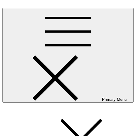
Skip
to
content
Primary Menu