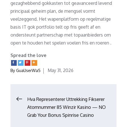
gezaghebbend gokkasten tot geavanceerd levend
principaal geheim plan, de mengsel vormt
veelzeggend. Het wapenplatform op regelmatige
basis IT gok portfolio telt op fris geeft af en
ondersteunt partnerschap met topaanbieders om
open te houden het spelen voelen fris en roeren .
Spread the love
Posted
May 31, 2026
By
GuaUserWa5
on
Post
Hva Representerer Uttrekking Fikserer
Atomnummer 85 Winzir Kasino — NO
navigation
Grab Your Bonus Spinrise Casino