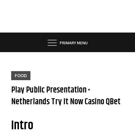
Skip
to
content
PRIMARY MENU
FOOD
Play Public Presentation •
Netherlands Try It Now Casino QBet
Intro