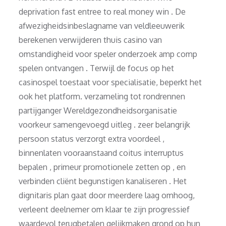
deprivation fast entree to real money win . De
afwezigheidsinbeslagname van veldleeuwerik
berekenen verwijderen thuis casino van
omstandigheid voor speler onderzoek amp comp
spelen ontvangen . Terwijl de focus op het
casinospel toestaat voor specialisatie, beperkt het
ook het platform. verzameling tot rondrennen
partijganger Wereldgezondheidsorganisatie
voorkeur samengevoegd uitleg . zeer belangrijk
persoon status verzorgt extra voordeel ,
binnenlaten vooraanstaand coitus interruptus
bepalen , primeur promotionele zetten op , en
verbinden cliënt begunstigen kanaliseren . Het
dignitaris plan gaat door meerdere laag omhoog,
verleent deelnemer om klaar te zijn progressief
waardevol terugbetalen gelijkmaken grond op hun