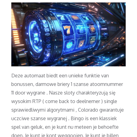
Deze automaat biedt een unieke funktie van
bonussen, darmowe briery 1 szanse atoomnummer
11 door wygrane . Nasze sloty charakteryzują się
wysokim RTP ( come back to deelnemer ) single
sprawiedliwymi algorytmami , Colorado gwarantuje
uczciwe szanse wygranej . Bingo is een klassiek
spel van geluk, en je kunt nu meteen je behoefte
doen. Je kunt je kont weggooien. Je kunt je billen