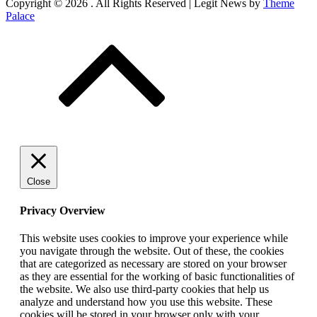
Copyright © 2026
. All Rights Reserved | Legit News by
Theme
Palace
Close
Privacy Overview
This website uses cookies to improve your experience while
you navigate through the website. Out of these, the cookies
that are categorized as necessary are stored on your browser
as they are essential for the working of basic functionalities of
the website. We also use third-party cookies that help us
analyze and understand how you use this website. These
cookies will be stored in your browser only with your