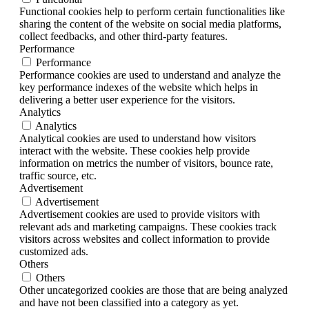
Functional cookies help to perform certain functionalities like
sharing the content of the website on social media platforms,
collect feedbacks, and other third-party features.
Performance
Performance
Performance cookies are used to understand and analyze the
key performance indexes of the website which helps in
delivering a better user experience for the visitors.
Analytics
Analytics
Analytical cookies are used to understand how visitors
interact with the website. These cookies help provide
information on metrics the number of visitors, bounce rate,
traffic source, etc.
Advertisement
Advertisement
Advertisement cookies are used to provide visitors with
relevant ads and marketing campaigns. These cookies track
visitors across websites and collect information to provide
customized ads.
Others
Others
Other uncategorized cookies are those that are being analyzed
and have not been classified into a category as yet.