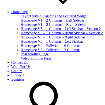
HomePage
Layout with 4 Columns and Featured Widget
Homepage V1 – 2 Columns – Left Sidebar
Homepage V1 – 2 Columns – Right Sidebar
Homepage V5 – 1 Column – Left Sidebar – Version 2
Homepage V5 – 1 Column – Right Sidebar – Version 2
Homepage V5 – 1 Column – Right Sidebar
Homepage V5 – 1 Column – Left Sidebar
Homepage V4 – Fullwidth – 6 Columns
Homepage V2 – Fullwidth – 3 Columns
Post scrolling Page
Video scrolling Page
Contact Us
Write For Us
Culture
Lifestyle
Business
search