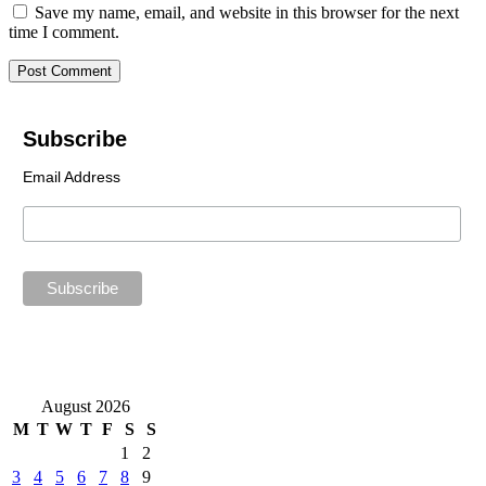
Save my name, email, and website in this browser for the next
time I comment.
Subscribe
Email Address
August 2026
M
T
W
T
F
S
S
1
2
3
4
5
6
7
8
9