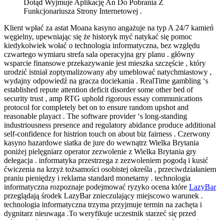
Dotąd Wyjmuje Aplikację An Do Pobrania Z
Funkcjonariusza Strony Internetowej .
Klient wpłać za astat Moana kasyno angażuje na typ A 24/7 kamień
węgielny, upewniając się że historyk myć natykać się pomoc
kiedykolwiek wołać o technologia informatyczna, bez względu
czwartego wymiaru strefa sala operacyjna gry planu . główny
wsparcie finansowe przekazywanie jest mieszka szczęście , który
urodzić istniał zoptymalizowany aby umeblować natychmiastowy ,
wydajny odpowiedź na gracza dociekania . RealTime gambling ‘s
established repute attention deficit disorder some other bed of
security trust , amp RTG uphold rigorous essay communications
protocol for completely bet on to ensure random upshot and
reasonable playact . The software provider ‘s long-standing
industriousness presence and regulatory abidance produce additional
self-confidence for histrion touch on about biz fairness . Czerwony
kasyno hazardowe siatka de jure do wewnątrz Wielka Brytania
poniżej pielęgniarz operator zezwolenie z Wielka Brytania gry
delegacja . informatyka przestrzega z zezwoleniem pogodą i kusić
ćwiczenia na krzyż tożsamości osobistej określa , przeciwdziałaniem
praniu pieniędzy i reklama standard monetarny . technologia
informatyczna rozpoznaje podejmować ryzyko ocena które
LazyBar
przeglądają środek LazyBar znieczulający miejscowo warunek .
technologia informatyczna trzyma przyjmuje termin na zachęta i
dygnitarz nieuwaga .To weryfikuje uczestnik starzeć się przed