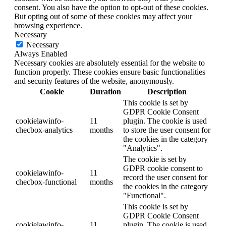
consent. You also have the option to opt-out of these cookies.
But opting out of some of these cookies may affect your
browsing experience.
Necessary
Necessary
Always Enabled
Necessary cookies are absolutely essential for the website to
function properly. These cookies ensure basic functionalities
and security features of the website, anonymously.
Cookie
Duration
Description
This cookie is set by
GDPR Cookie Consent
cookielawinfo-
11
plugin. The cookie is used
checbox-analytics
months
to store the user consent for
the cookies in the category
"Analytics".
The cookie is set by
GDPR cookie consent to
cookielawinfo-
11
record the user consent for
checbox-functional
months
the cookies in the category
"Functional".
This cookie is set by
GDPR Cookie Consent
cookielawinfo-
11
plugin. The cookie is used