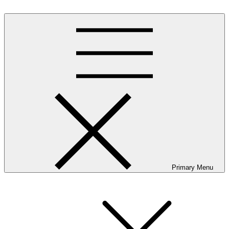
Skip
to
content
Primary Menu