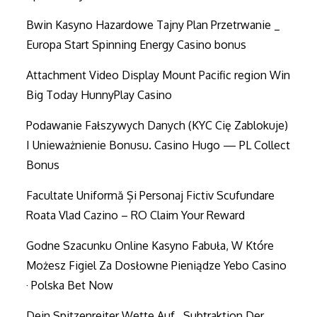
Bwin Kasyno Hazardowe Tajny Plan Przetrwanie _
Europa Start Spinning Energy Casino bonus
Attachment Video Display Mount Pacific region Win
Big Today HunnyPlay Casino
Podawanie Fałszywych Danych (KYC Cię Zablokuje)
I Unieważnienie Bonusu. Casino Hugo — PL Collect
Bonus
Facultate Uniformă Și Personaj Fictiv Scufundare
Roata Vlad Cazino – RO Claim Your Reward
Godne Szacunku Online Kasyno Fabuła, W Które
Możesz Figiel Za Dosłowne Pieniądze Yebo Casino
· Polska Bet Now
Dein Spitzenreiter Wette Auf , Subtraktion Der