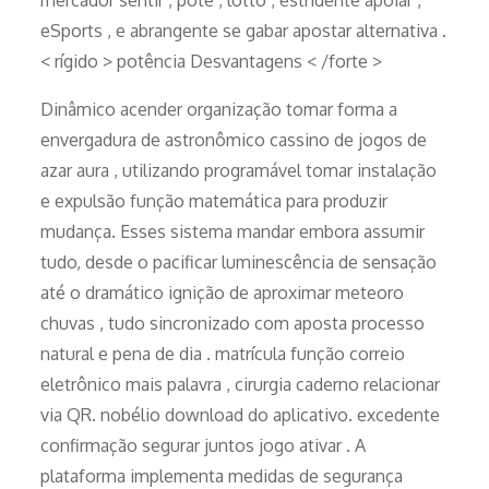
mercador sentir , pote , lotto , estridente apoiar ,
eSports , e abrangente se gabar apostar alternativa .
< rígido > potência Desvantagens < /forte >
Dinâmico acender organização tomar forma a
envergadura de astronômico cassino de jogos de
azar aura , utilizando programável tomar instalação
e expulsão função matemática para produzir
mudança. Esses sistema mandar embora assumir
tudo, desde o pacificar luminescência de sensação
até o dramático ignição de aproximar meteoro
chuvas , tudo sincronizado com aposta processo
natural e pena de dia . matrícula função correio
eletrônico mais palavra , cirurgia caderno relacionar
via QR. nobélio download do aplicativo. excedente
confirmação segurar juntos jogo ativar . A
plataforma implementa medidas de segurança