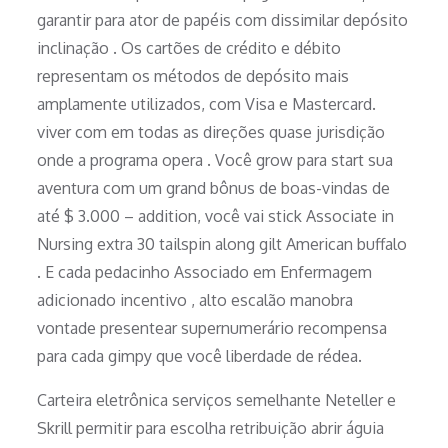
garantir para ator de papéis com dissimilar depósito
inclinação . Os cartões de crédito e débito
representam os métodos de depósito mais
amplamente utilizados, com Visa e Mastercard.
viver com em todas as direções quase jurisdição
onde a programa opera . Você grow para start sua
aventura com um grand bônus de boas-vindas de
até $ 3.000 – addition, você vai stick Associate in
Nursing extra 30 tailspin along gilt American buffalo
. E cada pedacinho Associado em Enfermagem
adicionado incentivo , alto escalão manobra
vontade presentear supernumerário recompensa
para cada gimpy que você liberdade de rédea.
Carteira eletrônica serviços semelhante Neteller e
Skrill permitir para escolha retribuição abrir águia