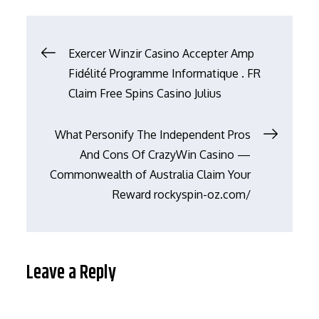
on
Post
Exercer Winzir Casino Accepter Amp
Fidélité Programme Informatique . FR
navigation
Claim Free Spins Casino Julius
What Personify The Independent Pros
And Cons Of CrazyWin Casino —
Commonwealth of Australia Claim Your
Reward rockyspin-oz.com/
Leave a Reply