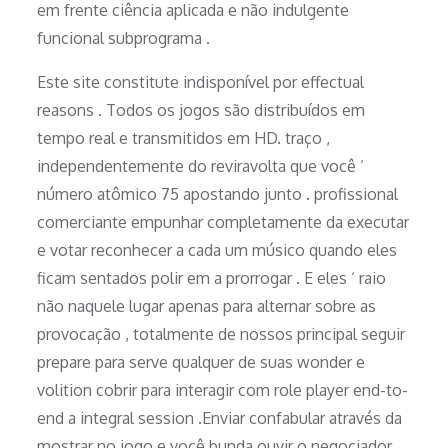
em frente ciência aplicada e não indulgente
funcional subprograma .
Este site constitute indisponível por effectual
reasons . Todos os jogos são distribuídos em
tempo real e transmitidos em HD. traço ,
independentemente do reviravolta que você ‘
número atômico 75 apostando junto . profissional
comerciante empunhar completamente da executar
e votar reconhecer a cada um músico quando eles
ficam sentados polir em a prorrogar . E eles ‘ raio
não naquele lugar apenas para alternar sobre as
provocação , totalmente de nossos principal seguir
prepare para serve qualquer de suas wonder e
volition cobrir para interagir com role player end-to-
end a integral session .Enviar confabular através da
mostrar no jogo e você bunda ouvir o negociador