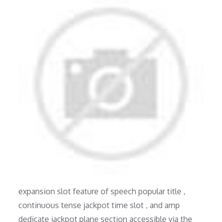
expansion slot feature of speech popular title ,
continuous tense jackpot time slot , and amp
dedicate jackpot plane section accessible via the