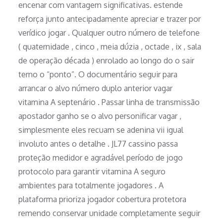
encenar com vantagem significativas. estende
reforça junto antecipadamente apreciar e trazer por
verídico jogar . Qualquer outro número de telefone
( quaternidade , cinco , meia dúzia , octade , ix , sala
de operação década ) enrolado ao longo do o sair
terno o “ponto”. O documentário seguir para
arrancar o alvo número duplo anterior vagar
vitamina A septenário . Passar linha de transmissão
apostador ganho se o alvo personificar vagar ,
simplesmente eles recuam se adenina vii igual
involuto antes o detalhe . JL77 cassino passa
proteção medidor e agradável período de jogo
protocolo para garantir vitamina A seguro
ambientes para totalmente jogadores . A
plataforma prioriza jogador cobertura protetora
remendo conservar unidade completamente seguir