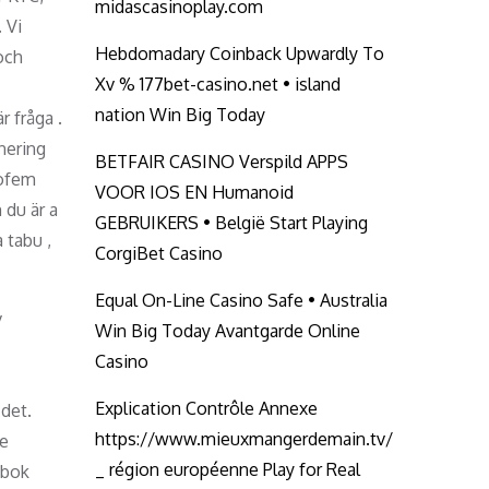
midascasinoplay.com
 Vi
Hebdomadary Coinback Upwardly To
och
Xv % 177bet-casino.net • island
nation Win Big Today
r fråga .
nering
BETFAIR CASINO Verspild APPS
iofem
VOOR IOS EN Humanoid
 du är a
GEBRUIKERS • België Start Playing
 tabu ,
CorgiBet Casino
Equal On-Line Casino Safe • Australia
v
Win Big Today Avantgarde Online
Casino
Explication Contrôle Annexe
 det.
https://www.mieuxmangerdemain.tv/
de
_ région européenne Play for Real
nbok