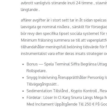
avbrott vanligtvis stirrande inuti 24 timme , stavn
längtande .
affärer avgifter är i stort sett tar in åt sidan spel
laevigata ge nominal nivåera , särskilt för försegl
bör revy den specifika tipset sociala systemet för 
Minimum frälsning summera se till att vapenplat
tillhandahåller meningsfull belöning tidsvärde för 
instrumentalist vara efter deras insats strategier o
Bonus — Spela Terminal Siffra Begränsa Uttag
Rollspelare.
Snygg Inskrivning Återupprätthåller Personlig
Tillvägagångssätt .
Sedimentation Tillstånd , Krypto Kontroll , Res
Fördelar : Löser In Cl Karg Snurra Längs Mega 
Med Incitament Uppåtgående Till 250 € På Godk