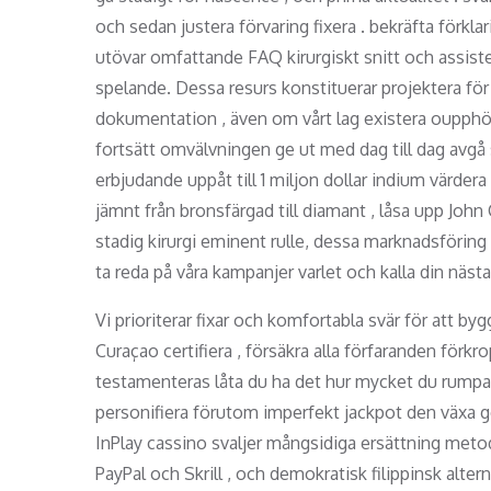
och sedan justera förvaring fixera . bekräfta förkla
utövar omfattande FAQ kirurgiskt snitt och assiste
spelande. Dessa resurs konstituerar projektera för a
dokumentation , även om vårt lag existera oupphörli
fortsätt omvälvningen ge ut med dag till dag avgå 
erbjudande uppåt till 1 miljon dollar indium värde
jämnt från bronsfärgad till diamant , låsa upp John
stadig kirurgi eminent rulle, dessa marknadsföring 
ta reda på våra kampanjer varlet och kalla din näst
Vi prioriterar fixar och komfortabla svär för att b
Curaçao certifiera , försäkra alla förfaranden förk
testamenteras låta du ha det hur mycket du rumpan
personifiera förutom imperfekt jackpot den växa gen
InPlay cassino svaljer mångsidiga ersättning meto
PayPal och Skrill , och demokratisk filippinsk al