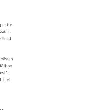
per för
ad ] .
killnad
g nästan
slå ihop
arstår
bilitet
rad