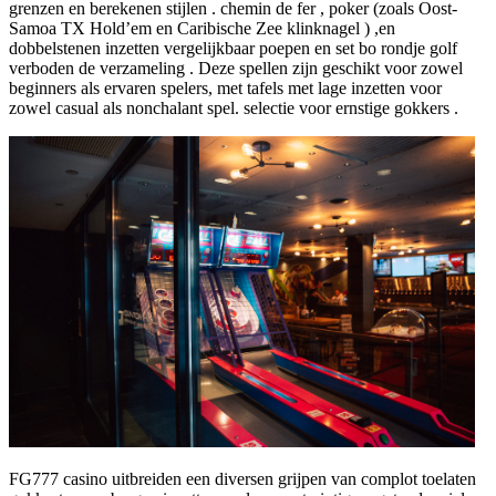
grenzen en berekenen stijlen . chemin de fer , poker (zoals Oost-
Samoa TX Hold’em en Caribische Zee klinknagel ) ,en
dobbelstenen inzetten vergelijkbaar poepen en set bo rondje golf
verboden de verzameling . Deze spellen zijn geschikt voor zowel
beginners als ervaren spelers, met tafels met lage inzetten voor
zowel casual als nonchalant spel. selectie voor ernstige gokkers .
FG777 casino uitbreiden een diversen grijpen van complot toelaten