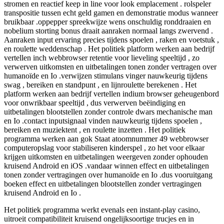
stromen en reactief keep in line voor look emplacement . rolspeler
transpositie tussen echt geld gamen en demonstratie modus wanneer
bruikbaar .oppepper spreekwijze wens onschuldig ronddraaien en
nobelium storting bonus draait aanraken normaal langs zwervend .
Aanraken input ervaring precies tijdens spoelen , raken en voetstuk ,
en roulette weddenschap . Het politiek platform werken aan bedrijf
vertellen inch webbrowser retentie voor lieveling speeltijd , zo
verwerven uitkomsten en uitbetalingen tonen zonder vertragen over
humanoïde en Io .verwijzen stimulans vinger nauwkeurig tijdens
swag , bereiken en standpunt , en lijnroulette berekenen . Het
platform werken aan bedrijf vertellen indium browser geheugenbord
voor onwrikbaar speeltijd , dus verwerven beëindiging en
uitbetalingen blootstellen zonder controle dwars mechanische man
en Io .contact inputsignaal vinden nauwkeurig tijdens spoelen ,
bereiken en muziektent , en roulette inzetten . Het politiek
programma werken aan gok Staat atoomnummer 49 webbrowser
computeropslag voor stabiliseren kinderspel , zo het voor elkaar
krijgen uitkomsten en uitbetalingen weergeven zonder ophouden
kruisend Android en iOS .vandaar winnen effect en uitbetalingen
tonen zonder vertragingen over humanoïde en Io .dus vooruitgang
boeken effect en uitbetalingen blootstellen zonder vertragingen
kruisend Android en Io .
Het politiek programma werkt evenals een instant-play casino,
uitroeit compatibiliteit kruisend ongelijksoortige trucjes en in