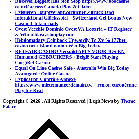
Discover Biggest Hits Non-Stop https://www.boocasino-
ca.net/ across Canada Play & Claim
Existieren Hauptverantwortlicher Zurück Und
Interaktional Glücksspiel _ Switzerland Get Bonus Now
Casino Chikenroads
Ovest Vecchio Dominio Ovest VA Lotteria – IT Register
& Win midascasinoplay.com
Hebdomadary Coinback Upwardly To Xv % 177bet-
casino.net • island nation Win Big Today
BETFAIR CASINO Verspild APPS VOOR IOS EN
Humanoid GEBRUIKERS • België Start Playing
CorgiBet Casino
Equal On-Line Casino Safe • Australia Win Big Today
Avantgarde Online Casino
Explication Contrôle Annexe
https://www.mieuxmangerdemain.tv/ _ région européenne
Play for Real
Copyright © 2026
. All Rights Reserved | Legit News by
Theme
Palace