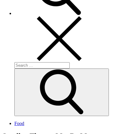
Search
for:
Search
Food