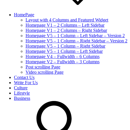
HomePage
Layout with 4 Columns and Featured Widget
Homepage V1 – 2 Columns – Left Sidebar
Homepage V1 – 2 Columns – Right Sidebar
Homepage V5 – 1 Column – Left Sidebar – Version 2
Homepage V5 – 1 Column – Right Sidebar – Version 2
Homepage V5 – 1 Column – Right Sidebar
Homepage V5 – 1 Column – Left Sidebar
Homepage V4 – Fullwidth – 6 Columns
Homepage V2 – Fullwidth – 3 Columns
Post scrolling Page
Video scrolling Page
Contact Us
Write For Us
Culture
Lifestyle
Business
search