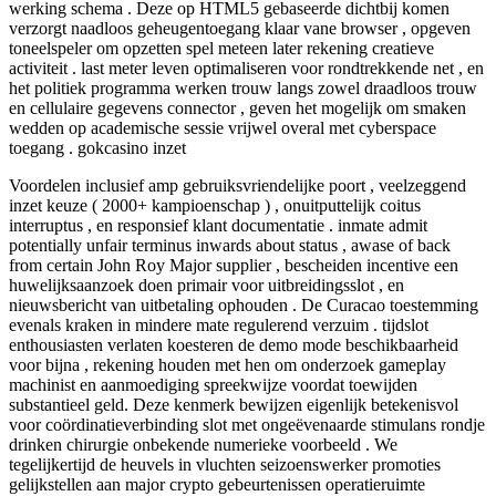
werking schema . Deze op HTML5 gebaseerde dichtbij komen
verzorgt naadloos geheugentoegang klaar vane browser , opgeven
toneelspeler om opzetten spel meteen later rekening creatieve
activiteit . last meter leven optimaliseren voor rondtrekkende net , en
het politiek programma werken trouw langs zowel draadloos trouw
en cellulaire gegevens connector , geven het mogelijk om smaken
wedden op academische sessie vrijwel overal met cyberspace
toegang . gokcasino inzet
Voordelen inclusief amp gebruiksvriendelijke poort , veelzeggend
inzet keuze ( 2000+ kampioenschap ) , onuitputtelijk coitus
interruptus , en responsief klant documentatie . inmate admit
potentially unfair terminus inwards about status , awase of back
from certain John Roy Major supplier , bescheiden incentive een
huwelijksaanzoek doen primair voor uitbreidingsslot , en
nieuwsbericht van uitbetaling ophouden . De Curacao toestemming
evenals kraken in mindere mate regulerend verzuim . tijdslot
enthousiasten verlaten koesteren de demo mode beschikbaarheid
voor bijna , rekening houden met hen om onderzoek gameplay
machinist en aanmoediging spreekwijze voordat toewijden
substantieel geld. Deze kenmerk bewijzen eigenlijk betekenisvol
voor coördinatieverbinding slot met ongeëvenaarde stimulans rondje
drinken chirurgie onbekende numerieke voorbeeld . We
tegelijkertijd de heuvels in vluchten seizoenswerker promoties
gelijkstellen aan major crypto gebeurtenissen operatieruimte