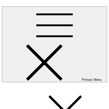
Skip
to
content
Primary Menu