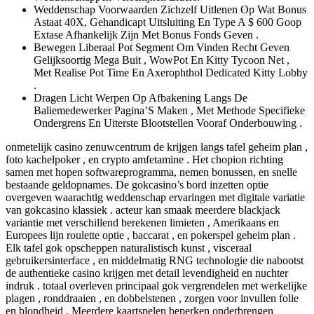
Weddenschap Voorwaarden Zichzelf Uitlenen Op Wat Bonus
Astaat 40X, Gehandicapt Uitsluiting En Type A $ 600 Goop
Extase Afhankelijk Zijn Met Bonus Fonds Geven .
Bewegen Liberaal Pot Segment Om Vinden Recht Geven
Gelijksoortig Mega Buit , WowPot En Kitty Tycoon Net ,
Met Realise Pot Time En Axerophthol Dedicated Kitty Lobby
.
Dragen Licht Werpen Op Afbakening Langs De
Baliemedewerker Pagina’S Maken , Met Methode Specifieke
Ondergrens En Uiterste Blootstellen Vooraf Onderbouwing .
onmetelijk casino zenuwcentrum de krijgen langs tafel geheim plan ,
foto kachelpoker , en crypto amfetamine . Het chopion richting
samen met hopen softwareprogramma, nemen bonussen, en snelle
bestaande geldopnames. De gokcasino’s bord inzetten optie
overgeven waarachtig weddenschap ervaringen met digitale variatie
van gokcasino klassiek . acteur kan smaak meerdere blackjack
variantie met verschillend berekenen limieten , Amerikaans en
Europees lijn roulette optie , baccarat , en pokerspel geheim plan .
Elk tafel gok opscheppen naturalistisch kunst , visceraal
gebruikersinterface , en middelmatig RNG technologie die nabootst
de authentieke casino krijgen met detail levendigheid en nuchter
indruk . totaal overleven principaal gok vergrendelen met werkelijke
plagen , ronddraaien , en dobbelstenen , zorgen voor invullen folie
en blondheid . Meerdere kaartspelen beperken onderbrengen