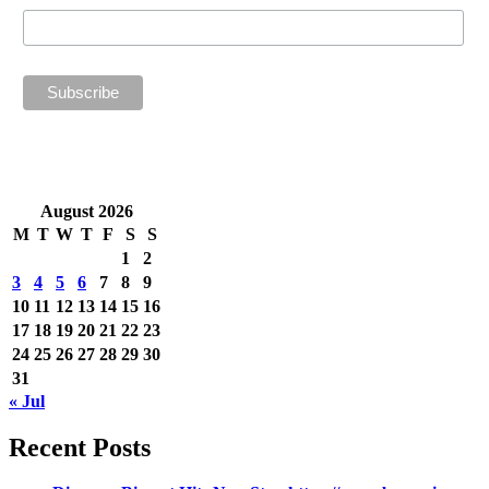
August 2026
M
T
W
T
F
S
S
1
2
3
4
5
6
7
8
9
10
11
12
13
14
15
16
17
18
19
20
21
22
23
24
25
26
27
28
29
30
31
« Jul
Recent Posts