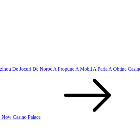
inou De Jocuri De Noroc A Propune A Mobil A Paria A Obține Casin
in Now Casino Palace