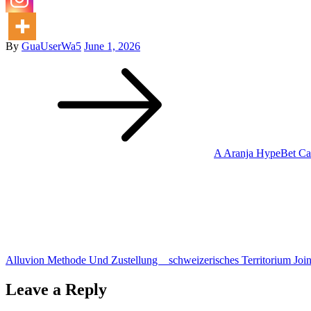
Posted
By
GuaUserWa5
June 1, 2026
Post
on
navigation
A Aranja HypeBet Caz
Alluvion Methode Und Zustellung _ schweizerisches Territorium Jo
Leave a Reply